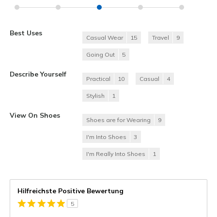
Best Uses
Casual Wear
15
Travel
9
Going Out
5
Describe Yourself
Practical
10
Casual
4
Stylish
1
View On Shoes
Shoes are for Wearing
9
I'm Into Shoes
3
I'm Really Into Shoes
1
Hilfreichste Positive Bewertung
5