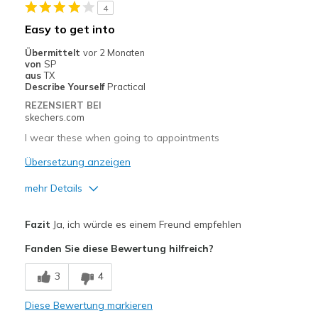
4
Going Out
Easy to get into
Travel
Übermittelt
vor 2 Monaten
von
SP
Sizing
Feels true to size
aus
TX
Describe Yourself
Practical
View On Shoes
Shoes are for Wearing
REZENSIERT BEI
skechers.com
I wear these when going to appointments
Übersetzung anzeigen
mehr Details
Vorteile
Fazit
Ja, ich würde es einem Freund empfehlen
Attractive Design
Fanden Sie diese Bewertung hilfreich?
Breathe Well
3
4
Comfortable
Diese Bewertung markieren
Durable