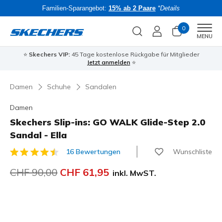
Familien-Sparangebot:
15% ab 2 Paare
*Details
0
Men
MENU
⭐
Skechers VIP:
45 Tage kostenlose Rückgabe für Mitglieder
Bac
Jetzt anmelden
⭐
Damen
Schuhe
Sandalen
Damen
Skechers Slip-ins: GO WALK Glide-Step 2.0
Sandal - Ella
Wunschliste
16 Bewertungen
5 von 5 Kundenbewertungen
Reduziert von
CHF 90,00
auf
CHF 61,95
inkl. MwST.