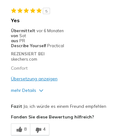
Casual Wear
5
Going Out
Yes
Travel
Übermittelt
vor 6 Monaten
von
Sot
Width
Feels true to width
aus
PR
Describe Yourself
Practical
Sizing
Feels half size too small
REZENSIERT BEI
skechers.com
Comfort
Übersetzung anzeigen
mehr Details
Vorteile
Fazit
Ja, ich würde es einem Freund empfehlen
Attractive Design
Fanden Sie diese Bewertung hilfreich?
Breathe Well
8
4
Comfortable