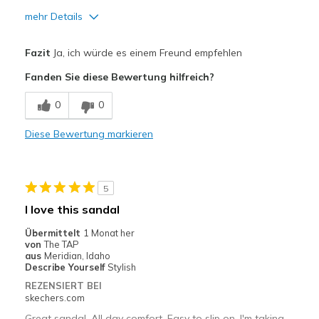
mehr Details
Vorteile
Fazit
Ja, ich würde es einem Freund empfehlen
Attractive Design
Fanden Sie diese Bewertung hilfreich?
Comfortable
0
0
Geeignete Verwendung
Diese Bewertung markieren
Casual Wear
5
I love this sandal
Übermittelt
1 Monat her
von
The TAP
aus
Meridian, Idaho
Describe Yourself
Stylish
REZENSIERT BEI
skechers.com
Great sandal. All day comfort. Easy to slip on. I'm taking