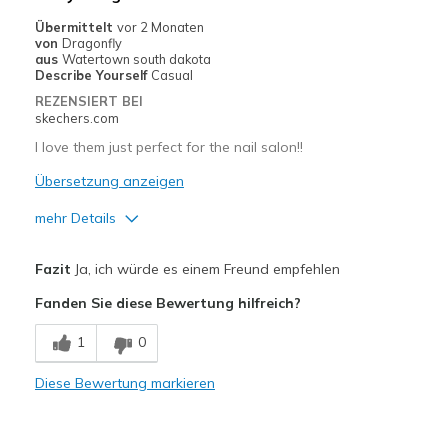
Sizing
Feels true to size
Übermittelt
vor 2 Monaten
View On Shoes
Shoes are for Wearing
von
Dragonfly
aus
Watertown south dakota
Describe Yourself
Casual
REZENSIERT BEI
skechers.com
I love them just perfect for the nail salon!!
Übersetzung anzeigen
mehr Details
Vorteile
Fazit
Ja, ich würde es einem Freund empfehlen
Attractive Design
Fanden Sie diese Bewertung hilfreich?
Comfortable
1
0
Stylish
Diese Bewertung markieren
Geeignete Verwendung
Casual Wear