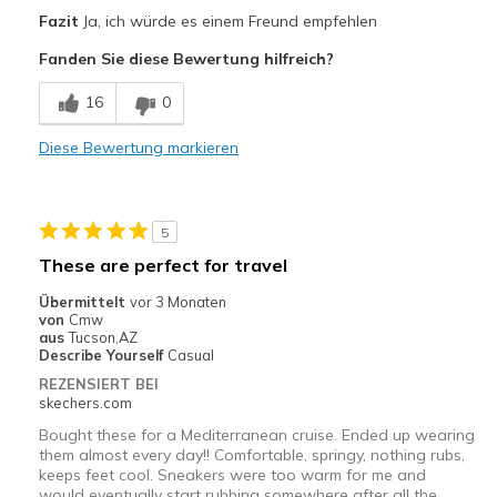
Vorteile
Fazit
Ja, ich würde es einem Freund empfehlen
Comfortable
Fanden Sie diese Bewertung hilfreich?
Geeignete Verwendung
16
0
Casual Wear
Diese Bewertung markieren
Width
Feels true to width
Sizing
Feels true to size
View On Shoes
I'm Really Into Shoes
5
These are perfect for travel
Übermittelt
vor 3 Monaten
von
Cmw
aus
Tucson,AZ
Describe Yourself
Casual
REZENSIERT BEI
skechers.com
Bought these for a Mediterranean cruise. Ended up wearing
them almost every day!! Comfortable, springy, nothing rubs,
keeps feet cool. Sneakers were too warm for me and
would eventually start rubbing somewhere after all the