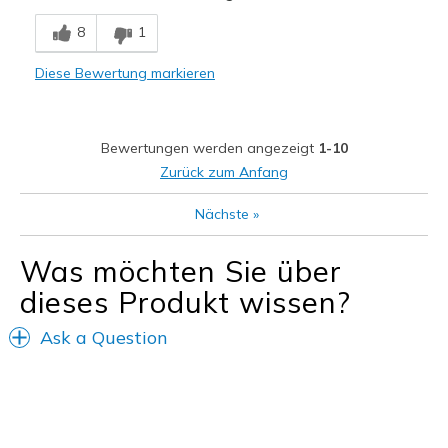
Breathe Well
8
1
Comfortable
Diese Bewertung markieren
Geeignete Verwendung
Casual Wear
Bewertungen werden angezeigt
1-10
Travel
Zurück zum Anfang
Width
Feels true to width
Nächste
»
Sizing
Feels full size too small
View On Shoes
Shoes are for Wearing
Was möchten Sie über
dieses Produkt wissen?
Ask a Question