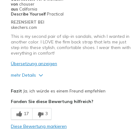
von
chouser
Sizing
Feels true to size
aus
California
View On Shoes
I'm Into Shoes
Describe Yourself
Practical
REZENSIERT BEI
skechers.com
This is my second pair of slip-in sandals, which I wanted in
another color. I LOVE the firm back strap that lets me just
step into these stylish, comfortable shoes. I wear them with
everything in comfort!
Übersetzung anzeigen
mehr Details
Vorteile
Fazit
Ja, ich würde es einem Freund empfehlen
Attractive Design
Fanden Sie diese Bewertung hilfreich?
Comfortable
17
3
Durable
Diese Bewertung markieren
Geeignete Verwendung