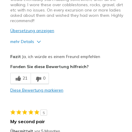
walking. I wore these over cobblestones, rocks, gravel, dirt
etc with no issues. On every excursion one or more ladies
asked about them and wished they had worn them. Highly
recommend!!
Übersetzung anzeigen
mehr Details
Vorteile
Fazit
Ja, ich würde es einem Freund empfehlen
Breathe Well
Fanden Sie diese Bewertung hilfreich?
Comfortable
21
0
Durable
Diese Bewertung markieren
Geeignete Verwendung
Casual Wear
5
Travel
My second pair
Width
Feels true to width
Übermittelt
vor 5 Monaten