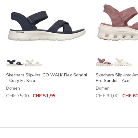
Skechers Slip-ins: GO WALK Flex Sandal
Skechers Slip-ins: Ar
- Cozy Fit Kaia
Pro Sandal - Ace
Damen
Damen
Reduziert von
auf
Reduziert von
auf
CHF 75,00
CHF 51,95
CHF 90,00
CHF 61