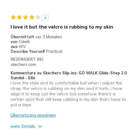
Stylish
4
Nachteile
I love it but the velcro is rubbing to my skin
Had to cut off a section of velcro-poked my foot
Übermittelt
vor 3 Monaten
von
Odeth
Geeignete Verwendung
aus
WV
Describe Yourself
Practical
Casual Wear
REZENSIERT BEI
skechers.com
Width
Feels true to width
Kommentare zu Skechers Slip-ins: GO WALK Glide-Step 2.0
Sizing
Feels true to size
Sandal - Ella
I love the style and its comfortable but when i adjust the
View On Shoes
Shoes are for Wearing
strap, the velcro is rubbing on my skin and it hurts..i have
align it to keep out the velcro but somehow there's a
certain spot that still keep rubbing in my skin that i have to
put a tape
Übersetzung anzeigen
mehr Details