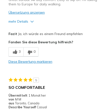
them to Europe for daily walking.
Übersetzung anzeigen
mehr Details
Vorteile
Fazit
Ja, ich würde es einem Freund empfehlen
Breathe Well
Fanden Sie diese Bewertung hilfreich?
Comfortable
3
0
Durable
Diese Bewertung markieren
Stylish
Geeignete Verwendung
5
Casual Wear
SO COMFORTABLE
Width
Feels true to width
Übermittelt
1 Monat her
von
M M
Sizing
Feels true to size
aus
Toronto, Canada
View On Shoes
I'm Into Shoes
Describe Yourself
Casual