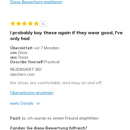
Diese Bewertung markieren
Durable
Stylish
5
Nachteile
I probably buy these again if they wear good, I've
only had
Wear Out Quickly
Übermittelt
vor 7 Monaten
Geeignete Verwendung
von
Glow
aus
Texas
Going Out
Describe Yourself
Practical
REZENSIERT BEI
Travel
skechers.com
the shoes are comfortable, and easy on and off.
Sizing
Feels true to size
Übersetzung anzeigen
mehr Details
Vorteile
Fazit
Ja, ich würde es einem Freund empfehlen
Attractive Design
Fanden Sie diese Bewertung hilfreich?