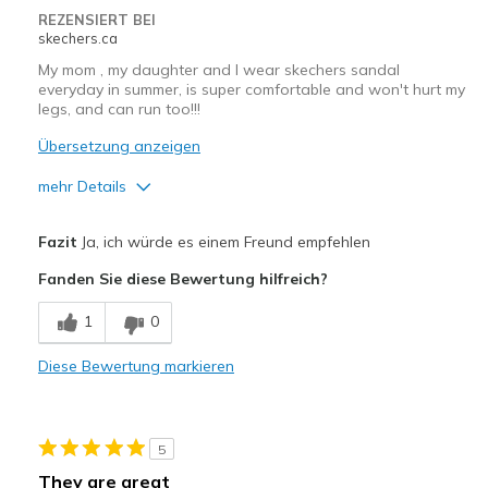
REZENSIERT BEI
skechers.ca
My mom , my daughter and I wear skechers sandal
everyday in summer, is super comfortable and won't hurt my
legs, and can run too!!!
Übersetzung anzeigen
mehr Details
Vorteile
Fazit
Ja, ich würde es einem Freund empfehlen
Comfortable
Fanden Sie diese Bewertung hilfreich?
Nachteile
1
0
Wear Out Quickly
Diese Bewertung markieren
Geeignete Verwendung
Casual Wear
5
Width
Feels true to width
They are great