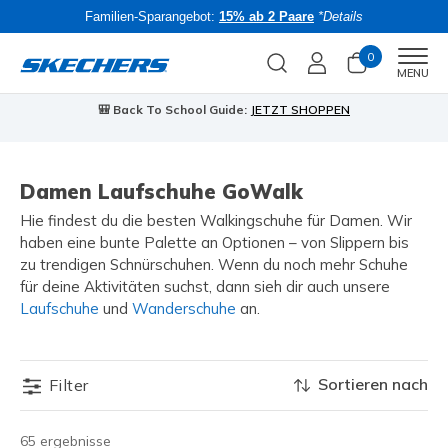
Familien-Sparangebot:
15% ab 2 Paare
*Details
0
Men
MENU
🎒 Back To School Guide:
JETZT SHOPPEN
Damen Laufschuhe GoWalk
Hie findest du die besten Walkingschuhe für Damen. Wir
haben eine bunte Palette an Optionen – von Slippern bis
zu trendigen Schnürschuhen. Wenn du noch mehr Schuhe
für deine Aktivitäten suchst, dann sieh dir auch unsere
Laufschuhe
und
Wanderschuhe
an.
Sortieren nach
Filter
65 ergebnisse