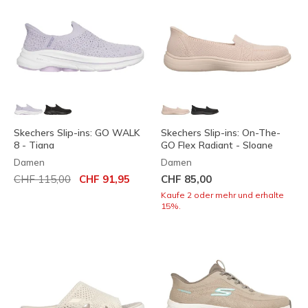
Skechers Slip-ins: GO WALK
Skechers Slip-ins: On-The-
8 - Tiana
GO Flex Radiant - Sloane
Damen
Damen
Reduziert von
auf
CHF 115,00
CHF 91,95
CHF 85,00
Kaufe 2 oder mehr und erhalte
15%.