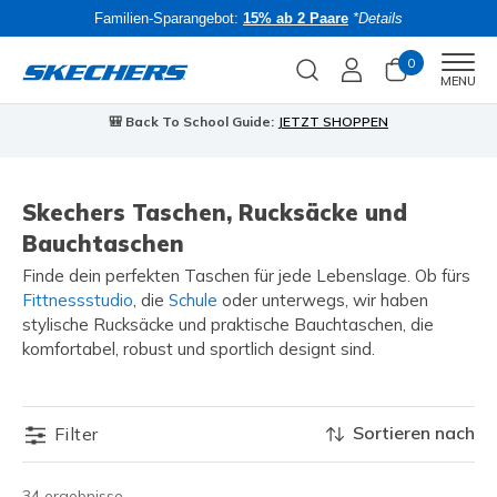
Familien-Sparangebot:
15% ab 2 Paare
*Details
0
Men
MENU
🎒 Back To School Guide:
JETZT SHOPPEN
Skechers Taschen, Rucksäcke und
Bauchtaschen
Finde dein perfekten Taschen für jede Lebenslage. Ob fürs
Fittnessstudio
, die
Schule
oder unterwegs, wir haben
stylische Rucksäcke und praktische Bauchtaschen, die
komfortabel, robust und sportlich designt sind.
Sortieren nach
Filter
34 ergebnisse