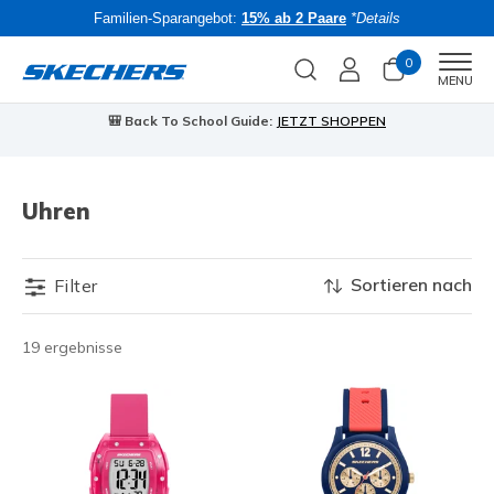
Familien-Sparangebot:
15% ab 2 Paare
*Details
0
Men
MENU
🎒 Back To School Guide:
JETZT SHOPPEN
Uhren
Sortieren nach
Filter
19 ergebnisse