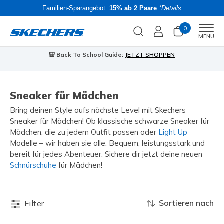
Familien-Sparangebot:
15% ab 2 Paare
*Details
0
Men
MENU
🎒 Back To School Guide:
JETZT SHOPPEN
Sneaker für Mädchen
Bring deinen Style aufs nächste Level mit Skechers
Sneaker für Mädchen! Ob klassische schwarze Sneaker für
Mädchen, die zu jedem Outfit passen oder
Light Up
Modelle – wir haben sie alle. Bequem, leistungsstark und
bereit für jedes Abenteuer. Sichere dir jetzt deine neuen
Schnürschuhe
für Mädchen!
Sortieren nach
Filter