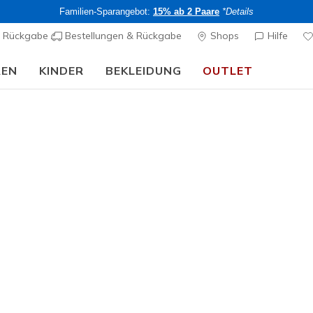
Familien-Sparangebot:
15% ab 2 Paare
*Details
& Rückgabe
Bestellungen & Rückgabe
Shops
Hilfe
REN
KINDER
BEKLEIDUNG
OUTLET
🎒 Back To School Guide:
JETZT SHOPPEN
hen & Rucksäcke
isse