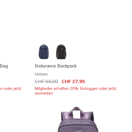
 Bag
Endurance Backpack
Unisex
Reduziert von
CHF 55,00
auf
CHF 37,95
n oder jetzt
Mitglieder erhalten 20%. Einloggen oder jetzt
anmelden.