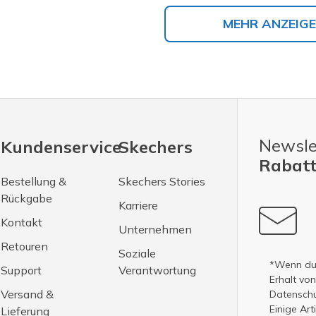
MEHR ANZEIG
Newsle
Kundenservice
Skechers
Rabatt
Bestellung &
Skechers Stories
Rückgabe
Karriere
Kontakt
Unternehmen
Retouren
Soziale
*Wenn du 
Support
Verantwortung
Erhalt vo
Versand &
Datenschut
Einige Ar
Lieferung