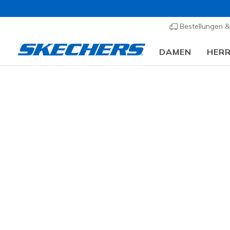
Bestellungen 
DAMEN
HER
Tasc
KATEGORIE
17 ergebn
GRÖSSE
FARBE
PREIS