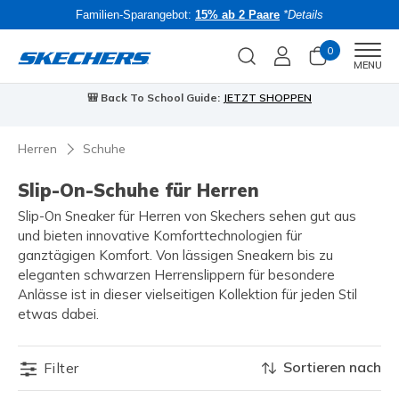
Familien-Sparangebot:
15% ab 2 Paare
*Details
0
Men
MENU
🎒 Back To School Guide:
JETZT SHOPPEN
Herren
Schuhe
Slip-On-Schuhe für Herren
Slip-On Sneaker für Herren von Skechers sehen gut aus
und bieten innovative Komforttechnologien für
ganztägigen Komfort. Von lässigen Sneakern bis zu
eleganten schwarzen Herrenslippern für besondere
Anlässe ist in dieser vielseitigen Kollektion für jeden Stil
etwas dabei.
Sortieren nach
Filter