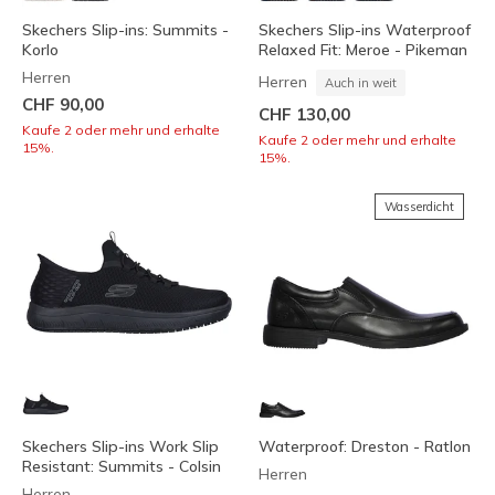
Skechers Slip-ins: Summits -
Skechers Slip-ins Waterproof
Korlo
Relaxed Fit: Meroe - Pikeman
Herren
Herren
Auch in weit
CHF 90,00
CHF 130,00
Kaufe 2 oder mehr und erhalte
Kaufe 2 oder mehr und erhalte
15%.
15%.
Wasserdicht
Skechers Slip-ins Work Slip
Waterproof: Dreston - Ratlon
Resistant: Summits - Colsin
Herren
Herren