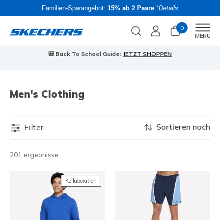
Familien-Sparangebot:
15% ab 2 Paare
*Details
0
Men
MENU
🎒 Back To School Guide:
JETZT SHOPPEN
Men's Clothing
Sortieren nach
Filter
201 ergebnisse
Kollaboration