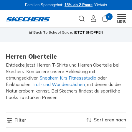
Familien-Sparangebot:
15% ab 2 Paare
*Details
0
Men
MENU
🎒 Back To School Guide:
JETZT SHOPPEN
Herren Oberteile
Entdecke jetzt Herren T-Shirts und Herren Oberteile bei
Skechers. Kombiniere unsere Bekleidung mit
atmungsaktiven
Sneakern fürs Fitnessstudio
oder
funktionalen
Trail- und Wanderschuhen
, mit denen du die
Natur erobern kannst. Bei Skechers findest du sportliche
Looks zu starken Preisen.
Sortieren nach
Filter