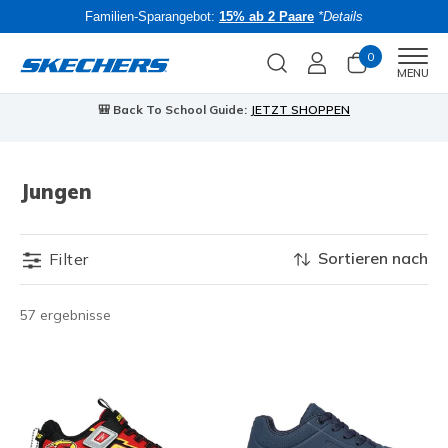
Familien-Sparangebot:
15% ab 2 Paare
*Details
0
Men
MENU
🎒 Back To School Guide:
JETZT SHOPPEN
Jungen
Sortieren nach
Filter
57 ergebnisse