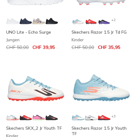
+2
UNO Lite - Echo Surge
Skechers Razor 1.5 Jr Td FG
Jungen
Kinder
Reduziert von
auf
Reduziert von
auf
CHF 50,00
CHF 39,95
CHF 50,00
CHF 35,95
+3
Skechers SKX_2 Jr Youth TF
Skechers Razor 1.5 Jr Youth
TF
Kinder