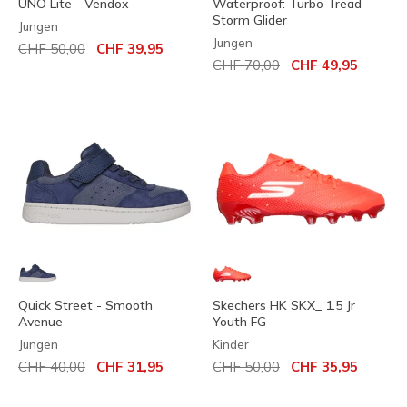
UNO Lite - Vendox
Waterproof: Turbo Tread -
Storm Glider
Jungen
Jungen
Reduziert von
auf
CHF 50,00
CHF 39,95
Reduziert von
auf
CHF 70,00
CHF 49,95
Quick Street - Smooth
Skechers HK SKX_ 1.5 Jr
Avenue
Youth FG
Jungen
Kinder
Reduziert von
auf
Reduziert von
auf
CHF 40,00
CHF 31,95
CHF 50,00
CHF 35,95