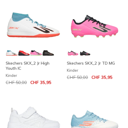
Skechers SKX_2 Jr High
Skechers SKX_2 Jr TD MG
Youth IC
Kinder
Kinder
Reduziert von
auf
CHF 50,00
CHF 35,95
Reduziert von
auf
CHF 50,00
CHF 35,95