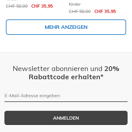
Kinder
Reduziert von
auf
CHF 50,00
CHF 35,95
Reduziert von
auf
CHF 50,00
CHF 35,95
MEHR ANZEIGEN
Newsletter abonnieren und
20%
Rabattcode erhalten*
E-Mail-Adresse
ANMELDEN