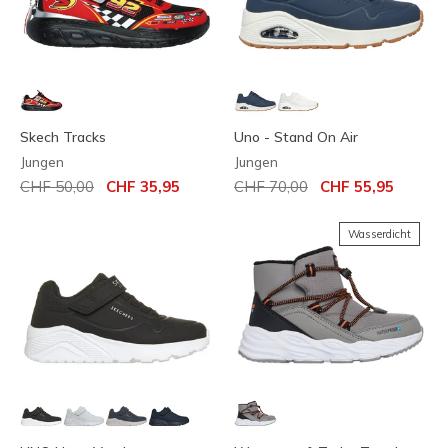
Skech Tracks
Uno - Stand On Air
Jungen
Jungen
Reduziert von
auf
Reduziert von
auf
CHF 50,00
CHF 35,95
CHF 70,00
CHF 55,95
Wasserdicht