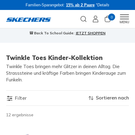
Familien-Sparangebot:
15% ab 2 Paare
*Details
0
Men
MENU
🎒 Back To School Guide:
JETZT SHOPPEN
Twinkle Toes Kinder-Kollektion
Twinkle Toes bringen mehr Glitzer in deinen Alltag. Die
Strasssteine und kräftige Farben bringen Kinderauge zum
Funkeln.
Sortieren nach
Filter
12 ergebnisse