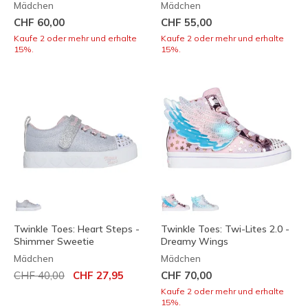
Mädchen
Mädchen
CHF 60,00
CHF 55,00
Kaufe 2 oder mehr und erhalte
Kaufe 2 oder mehr und erhalte
15%.
15%.
Twinkle Toes: Heart Steps -
Twinkle Toes: Twi-Lites 2.0 -
Shimmer Sweetie
Dreamy Wings
Mädchen
Mädchen
Reduziert von
auf
CHF 40,00
CHF 27,95
CHF 70,00
Kaufe 2 oder mehr und erhalte
15%.