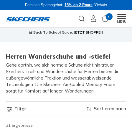
Familien-Sparangebot:
15% ab 2 Paare
*Details
0
Men
MENU
🎒 Back To School Guide:
JETZT SHOPPEN
Herren Wanderschuhe und -stiefel
Gehe dorthin, wo sich normale Schuhe nicht hin trauen.
Skechers Trail- und Wanderschuhe für Herren bieten dir
außergewöhnliche Traktion und wasserabweisende
Technologien. Die Skechers Air-Cooled Memory Foam
sorgt für Komfort auf langen Wanderungen.
Sortieren nach
Filter
31 ergebnisse