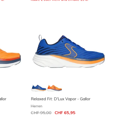
llor
Relaxed Fit: D'Lux Vapor - Gallor
Herren
Reduziert von
CHF 95,00
auf
CHF 65,95