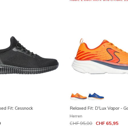
ed Fit: Cessnock
Relaxed Fit: D'Lux Vapor - Ga
Herren
0
Reduziert von
CHF 95,00
auf
CHF 65,95