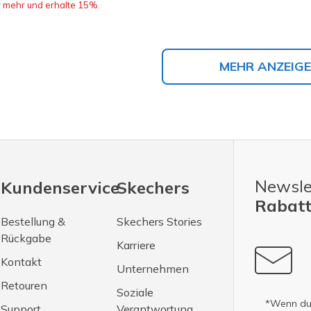
r mehr und erhalte 15%.
MEHR ANZEIG
Newsle
Kundenservice
Skechers
Rabatt
Bestellung &
Skechers Stories
Rückgabe
Karriere
Kontakt
Unternehmen
Retouren
Soziale
*Wenn du 
Support
Verantwortung