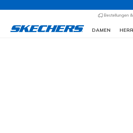
Bestellungen 
DAMEN
HER
Herre
GRÖSSE
Erlebe den
der Skeche
Entdecke d
PASSFORM
25 ergebn
FARBE
EIGENSCHAFTEN