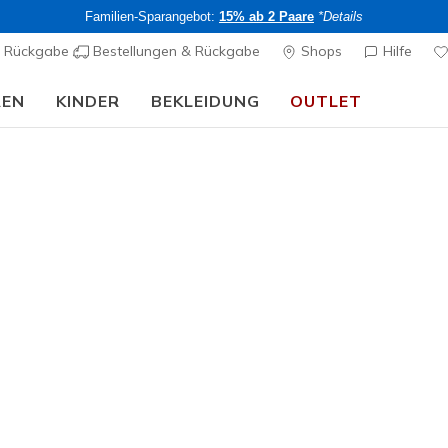
Familien-Sparangebot:
15% ab 2 Paare
*Details
& Rückgabe
Bestellungen & Rückgabe
Shops
Hilfe
REN
KINDER
BEKLEIDUNG
OUTLET
🎒 Back To School Guide:
JETZT SHOPPEN
n Relaxed Fit Turnschuhe
 bequemen Tragekomfort unserer Relaxed Fit-Modelle. Mehr Pla
rs Air-Cooled Memory Foam Innensohle ein angenehmes Laufgefüh
ie Kollektion und finde noch heute deine perfekte Passform!
isse
Wasserdicht