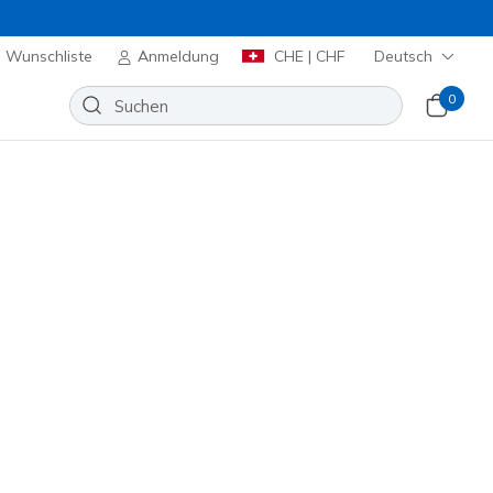
Wunschliste
Anmeldung
CHE | CHF
Deutsch
0
tz im Zehenbereich und dank
l ab dem ersten Schritt.
Sortieren nach