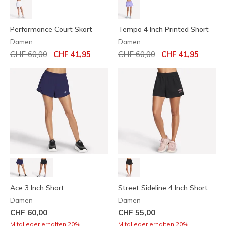
Performance Court Skort
Tempo 4 Inch Printed Short
Damen
Damen
Reduziert von
auf
Reduziert von
auf
CHF 60,00
CHF 41,95
CHF 60,00
CHF 41,95
Ace 3 Inch Short
Street Sideline 4 Inch Short
Damen
Damen
CHF 60,00
CHF 55,00
Mitglieder erhalten 20%.
Mitglieder erhalten 20%.