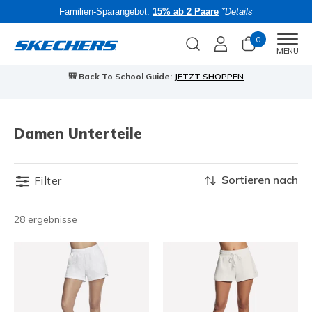
Familien-Sparangebot:
15% ab 2 Paare
*Details
0
Men
MENU
🎒 Back To School Guide:
JETZT SHOPPEN
Damen Unterteile
Sortieren nach
Filter
28 ergebnisse