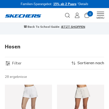
Familien-Sparangebot:
15% ab 2 Paare
*Details
0
Men
MENU
🎒 Back To School Guide:
JETZT SHOPPEN
Hosen
Sortieren nach
Filter
28 ergebnisse