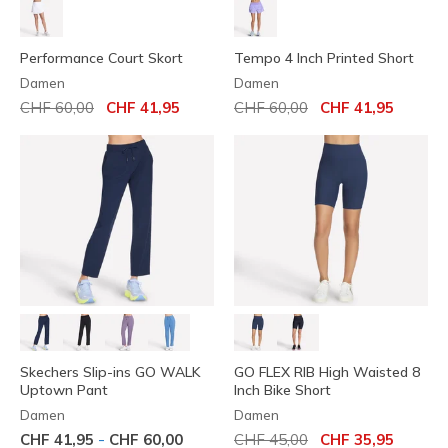
Performance Court Skort
Tempo 4 Inch Printed Short
Damen
Damen
Reduziert von
auf
Reduziert von
auf
CHF 60,00
CHF 41,95
CHF 60,00
CHF 41,95
Skechers Slip-ins GO WALK
GO FLEX RIB High Waisted 8
Uptown Pant
Inch Bike Short
Damen
Damen
Reduziert von
auf
-
CHF 41,95
CHF 60,00
CHF 45,00
CHF 35,95