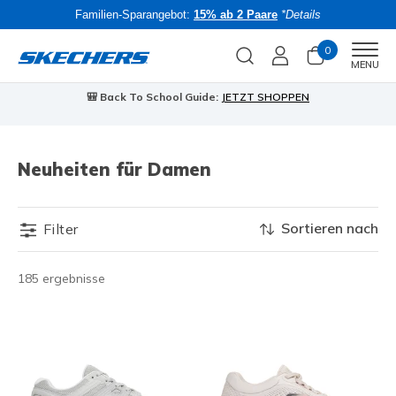
Familien-Sparangebot:
15% ab 2 Paare
*Details
0
Men
MENU
🎒 Back To School Guide:
JETZT SHOPPEN
Neuheiten für Damen
Sortieren nach
Filter
185 ergebnisse