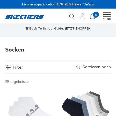
Familien-Sparangebot:
15% ab 2 Paare
*Details
0
Men
MENU
🎒 Back To School Guide:
JETZT SHOPPEN
Socken
Sortieren nach
Filter
25 ergebnisse