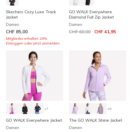
Skechers Cozy Luxe Track
GO WALK Everywhere
Jacket
Diamond Full Zip Jacket
Damen
Damen
Reduziert von
auf
CHF 85,00
CHF 60,00
CHF 41,95
Mitglieder erhalten 20%.
Einloggen oder jetzt anmelden.
+7
+6
GO WALK Everywhere Jacket
The GO WALK Shine Jacket
Damen
Damen