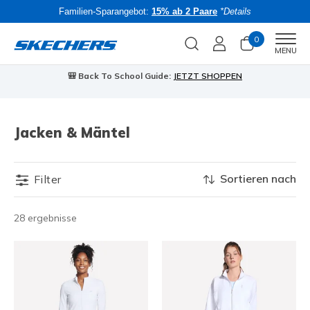
Familien-Sparangebot:
15% ab 2 Paare
*Details
0
Men
MENU
🎒 Back To School Guide:
JETZT SHOPPEN
Jacken & Mäntel
Sortieren nach
Filter
28 ergebnisse