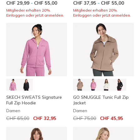
-
-
CHF 29,99
CHF 55,00
CHF 37,95
CHF 55,00
Mitglieder erhalten 20%.
Mitglieder erhalten 20%.
Einloggen oder jetzt anmelden.
Einloggen oder jetzt anmelden.
SKECH SWEATS Signature
GO SNUGGLE Tunic Full Zip
Full Zip Hoodie
Jacket
Damen
Damen
Reduziert von
auf
Reduziert von
auf
CHF 65,00
CHF 32,95
CHF 75,00
CHF 45,95