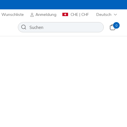
Wunschliste
Anmeldung
CHE | CHF
Deutsch
0
Sortieren nach
Kollaboration