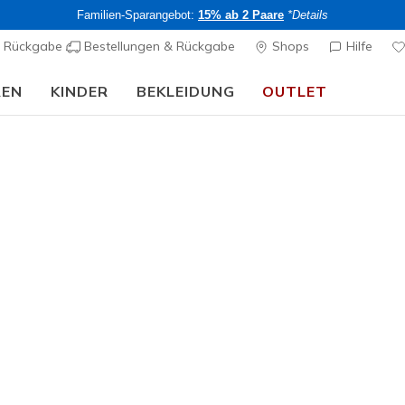
Familien-Sparangebot:
15% ab 2 Paare
*Details
& Rückgabe
Bestellungen & Rückgabe
Shops
Hilfe
REN
KINDER
BEKLEIDUNG
OUTLET
🎒 Back To School Guide:
JETZT SHOPPEN
n & Mäntel
isse