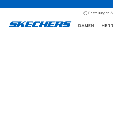
Bestellungen 
DAMEN
HER
Jacke
KATEGORIE
20 ergebn
GRÖSSE
FARBE
PREIS