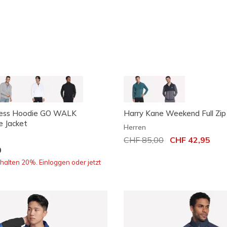
ess Hoodie GO WALK
Harry Kane Weekend Full Zi
e Jacket
Herren
Reduziert von
CHF 85,00
auf
CHF 42,95
0
rhalten 20%. Einloggen oder jetzt