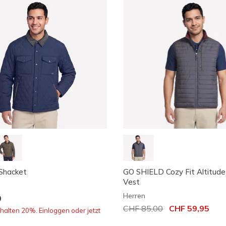
Shacket
GO SHIELD Cozy Fit Altitude
Vest
Herren
0
Reduziert von
CHF 85,00
auf
CHF 59,95
rhalten 20%. Einloggen oder jetzt