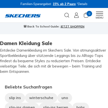
Familien-Sparangebot:
15% ab 2 Paare
*Details
0
Men
MENU
🎒 Back To School Guide:
JETZT SHOPPEN
Damen Kleidung Sale
Entdecke Damenkleidung im Skechers Sale. Von atmungsaktiver
Sportbekleidung über stützende Leggings bis zu Alltags-Tops
findest du bequeme Styles zu reduzierten Preisen. Entdecke
vielseitige Teile, die sich mit dir bewegen – beim Training und
beim Entspannen.
Beliebte Suchanfragen
slip ins
winterschuhe
uno
slip-ins damen
slip-ins herren
bobs