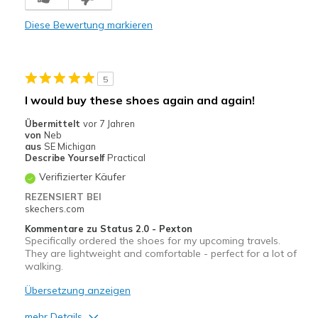
Comfortable
Diese Bewertung markieren
Durable
Stylish
5
Geeignete Verwendung
I would buy these shoes again and again!
Casual Wear
Übermittelt
vor 7 Jahren
von
Neb
Going Out
aus
SE Michigan
Describe Yourself
Practical
Special Occasions
Verifizierter Käufer
Travel
REZENSIERT BEI
skechers.com
Width
Feels true to width
Kommentare zu Status 2.0 - Pexton
Specifically ordered the shoes for my upcoming travels.
Sizing
Feels true to size
They are lightweight and comfortable - perfect for a lot of
View On Shoes
I'm Into Shoes
walking.
Übersetzung anzeigen
mehr Details