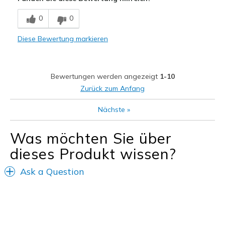
Comfortable
0
0
Stylish
Diese Bewertung markieren
Geeignete Verwendung
Casual Wear
Bewertungen werden angezeigt
1-10
Travel
Zurück zum Anfang
Width
Feels true to width
Nächste
»
Sizing
Feels true to size
Was möchten Sie über
dieses Produkt wissen?
Ask a Question