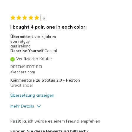
Durable
Stylish
5
Geeignete Verwendung
i bought 4 pair. one in each color.
Casual Wear
Übermittelt
vor 7 Jahren
von
retguy
Going Out
aus
ireland
Describe Yourself
Casual
Special Occasions
Verifizierter Käufer
Travel
REZENSIERT BEI
skechers.com
Width
Feels true to width
Kommentare zu Status 2.0 - Pexton
Great shoe!
Sizing
Feels true to size
View On Shoes
I'm Into Shoes
Übersetzung anzeigen
mehr Details
Vorteile
Fazit
Ja, ich würde es einem Freund empfehlen
Attractive Design
Fanden Sie diese Bewertung hilfreich?