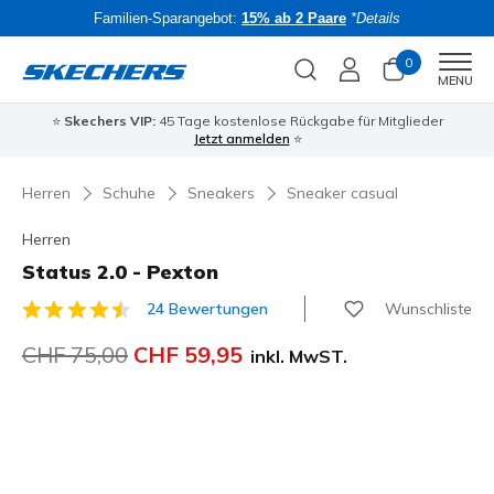
Familien-Sparangebot:
15% ab 2 Paare
*Details
0
Men
MENU
⭐
Skechers VIP:
45 Tage kostenlose Rückgabe für Mitglieder
Bac
Jetzt anmelden
⭐
Herren
Schuhe
Sneakers
Sneaker casual
Herren
Status 2.0 - Pexton
Wunschliste
24 Bewertungen
5 von 5 Kundenbewertungen
Reduziert von
CHF 75,00
auf
CHF 59,95
inkl. MwST.