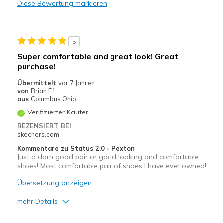
Diese Bewertung markieren
Geeignete Verwendung
Casual Wear
5
Width
Feels too wide
Super comfortable and great look! Great
Sizing
Feels half size too big
purchase!
View On Shoes
I'm Into Shoes
Übermittelt
vor 7 Jahren
von
Brian F1
aus
Columbus Ohio
Verifizierter Käufer
REZENSIERT BEI
skechers.com
Kommentare zu Status 2.0 - Pexton
Just a darn good pair or good looking and comfortable
shoes! Most comfortable pair of shoes I have ever owned!
Übersetzung anzeigen
mehr Details
Vorteile