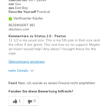
Übermittelt
vor 7 Jahren
von
Gus
Travel
aus
East Bay
Describe Yourself
Practical
Width
Feels true to width
Verifizierter Käufer
Sizing
Feels true to size
REZENSIERT BEI
View On Shoes
Shoes are for Wearing
skechers.com
Kommentare zu Status 2.0 - Pexton
11 1/2 is my usual size. This is my 5th pair in that size and
the other 4 are great. This one has no no support. Maybe
an insert would help? Any ideas? I bought these for the
style.
Übersetzung anzeigen
mehr Details
Vorteile
Fazit
Nein, ich würde es einem Freund nicht empfehlen
Attractive Design
Fanden Sie diese Bewertung hilfreich?
Nachteile
1
0
11 1/2 is my size but no support in this shoe.