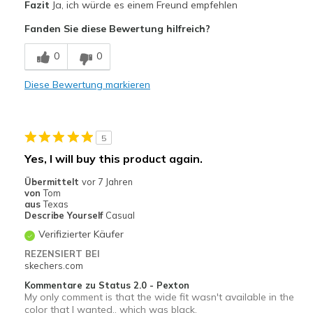
Fazit
Ja, ich würde es einem Freund empfehlen
Attractive Design
Fanden Sie diese Bewertung hilfreich?
Breathe Well
0
0
Comfortable
Diese Bewertung markieren
Durable
Stylish
5
Geeignete Verwendung
Yes, I will buy this product again.
Casual Wear
Übermittelt
vor 7 Jahren
von
Tom
Going Out
aus
Texas
Describe Yourself
Casual
Special Occasions
Verifizierter Käufer
Travel
REZENSIERT BEI
skechers.com
Width
Feels true to width
Kommentare zu Status 2.0 - Pexton
My only comment is that the wide fit wasn't available in the
Sizing
Feels true to size
color that I wanted., which was black.