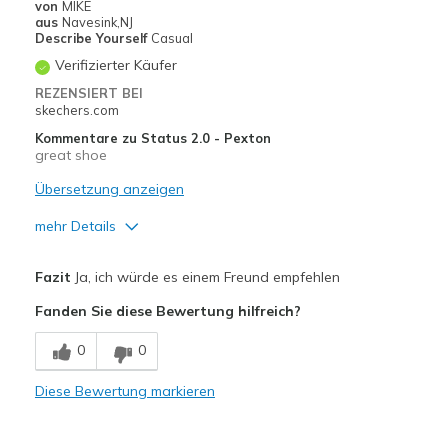
von
MIKE
aus
Navesink,NJ
Describe Yourself
Casual
Verifizierter Käufer
REZENSIERT BEI
skechers.com
Kommentare zu Status 2.0 - Pexton
great shoe
Übersetzung anzeigen
mehr Details
Vorteile
Fazit
Ja, ich würde es einem Freund empfehlen
Attractive Design
Fanden Sie diese Bewertung hilfreich?
Comfortable
0
0
Stylish
Diese Bewertung markieren
Geeignete Verwendung
Casual Wear