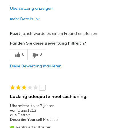
View On Shoes
Shoes are for Wearing
Übersetzung anzeigen
mehr Details
Vorteile
Fazit
Ja, ich würde es einem Freund empfehlen
Attractive Design
Fanden Sie diese Bewertung hilfreich?
Comfortable
0
0
Stylish
Diese Bewertung markieren
Geeignete Verwendung
Casual Wear
3
Width
Feels true to width
Lacking adequate heel cushioning.
Sizing
Feels true to size
Übermittelt
vor 7 Jahren
View On Shoes
I'm Into Shoes
von
Dano1212
aus
Detroit
Describe Yourself
Practical
Verifizierter Käufer