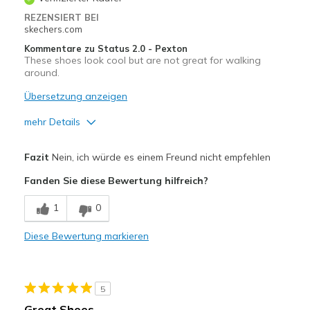
REZENSIERT BEI
skechers.com
Kommentare zu Status 2.0 - Pexton
These shoes look cool but are not great for walking
around.
Übersetzung anzeigen
mehr Details
Vorteile
Fazit
Nein, ich würde es einem Freund nicht empfehlen
Attractive Design
Fanden Sie diese Bewertung hilfreich?
Stylish
1
0
Nachteile
Diese Bewertung markieren
Poor Cushioning
Geeignete Verwendung
5
Casual Wear
Great Shoes