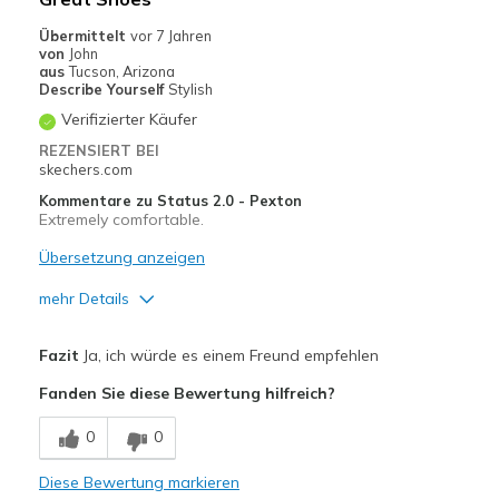
View On Shoes
I'm Into Shoes
Übermittelt
vor 7 Jahren
von
John
aus
Tucson, Arizona
Describe Yourself
Stylish
Verifizierter Käufer
REZENSIERT BEI
skechers.com
Kommentare zu Status 2.0 - Pexton
Extremely comfortable.
Übersetzung anzeigen
mehr Details
Vorteile
Fazit
Ja, ich würde es einem Freund empfehlen
Attractive Design
Fanden Sie diese Bewertung hilfreich?
Breathe Well
0
0
Comfortable
Diese Bewertung markieren