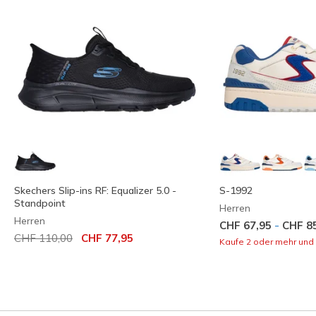
Skechers Slip-ins RF: Equalizer 5.0 -
S-1992
Standpoint
Herren
Herren
-
CHF 67,95
CHF 8
Reduziert von
auf
CHF 110,00
CHF 77,95
Kaufe 2 oder mehr und 