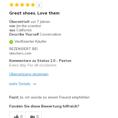
5
Travel
Great shoes. Love them
View On Shoes
Shoes are for Wearing
Übermittelt
vor 7 Jahren
von
Jim the scientist
aus
California
Describe Yourself
Conservative
Verifizierter Käufer
REZENSIERT BEI
skechers.com
Kommentare zu Status 2.0 - Pexton
Every day. For all occasions
Übersetzung anzeigen
mehr Details
Vorteile
Fazit
Ja, ich würde es einem Freund empfehlen
Attractive Design
Fanden Sie diese Bewertung hilfreich?
Breathe Well
0
0