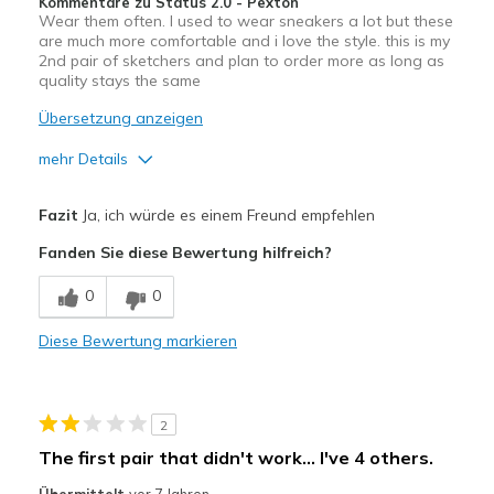
Kommentare zu Status 2.0 - Pexton
Wear them often. I used to wear sneakers a lot but these
are much more comfortable and i love the style. this is my
2nd pair of sketchers and plan to order more as long as
quality stays the same
Übersetzung anzeigen
mehr Details
Vorteile
Fazit
Ja, ich würde es einem Freund empfehlen
Attractive Design
Fanden Sie diese Bewertung hilfreich?
Comfortable
0
0
Durable
Diese Bewertung markieren
Stylish
Geeignete Verwendung
2
Casual Wear
The first pair that didn't work... I've 4 others.
Going Out