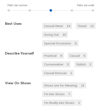
Feels too narrow
Feels too wide
Best Uses
Casual Wear
24
Travel
13
Going Out
10
Special Occasions
5
Describe Yourself
Practical
9
Casual
5
Conservative
5
Stylish
2
Casual Dresser
2
View On Shoes
Shoes are for Wearing
13
I'm Into Shoes
7
I'm Really Into Shoes
1