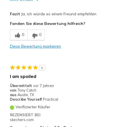
Vorteile
Fazit
Ja, ich würde es einem Freund empfehlen
Attractive Design
Fanden Sie diese Bewertung hilfreich?
Breathe Well
0
0
Comfortable
Diese Bewertung markieren
Durable
Stylish
5
Geeignete Verwendung
I am spoiled
Casual Wear
Übermittelt
vor 7 Jahren
von
Tony Catch
Travel
aus
Austin, TX
Describe Yourself
Practical
Width
Feels true to width
Verifizierter Käufer
Sizing
Feels true to size
REZENSIERT BEI
View On Shoes
Shoes are for Wearing
skechers.com