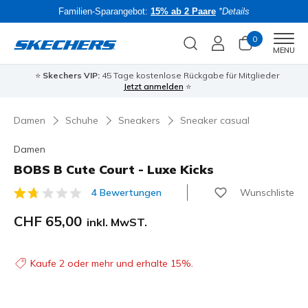
Familien-Sparangebot:
15% ab 2 Paare
*Details
0
Men
MENU
⭐
Skechers VIP:
45 Tage kostenlose Rückgabe für Mitglieder
Bac
Jetzt anmelden
⭐
Damen
Schuhe
Sneakers
Sneaker casual
Damen
BOBS B Cute Court - Luxe Kicks
Wunschliste
4 Bewertungen
3.3 von 5 Kundenbewertungen
CHF 65,00
inkl. MwST.
Kaufe 2 oder mehr und erhalte 15%.