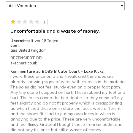
1
Uncomfortable and a waste of money.
Übermittelt
vor 18 Tagen
von
L
aus
United Kingdom
REZENSIERT BEI
skechers.co.uk
Kommentare zu BOBS B Cute Court - Luxe Kicks
I wore these once on a short walk and the shoes are
already showing signs of wear with creases in the material.
The soles did not feel sturdy even on a proper foot path.
Any tiny stone I stepped on hurt. These rubbed my feet and
hurt. The laces cannot be tied tighter so they come off my
feet slightly and do not fit properly which is disappointing
as when I tried these on in store the laces were different
and the shoes fit. Had to put my own laces in which is
annoying due to the price. These are very uncomfortable
and feel flimsy. Grateful I bought these from an outlet and
did not pay full price but still a waste of money.