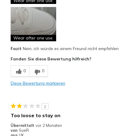
Wear after one use.
Wear after one use.
Fazit
Nein, ich würde es einem Freund nicht empfehlen
Fanden Sie diese Bewertung hilfreich?
0
0
Diese Bewertung markieren
2
Too loose to stay on
Übermittelt
vor 2 Monaten
von
SueR
aus
UK