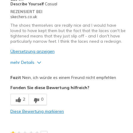
Describe Yourself
Casual
REZENSIERT BEI
skechers.co.uk
The shoes themselves are really nice and I would have
loved to have kept them but the fact that the laces can't be
tightened means that they just slip off - and I don't have
particularly narrow feet. I think the laces need a redesign.
Übersetzung anzeigen
mehr Details
Vorteile
Fazit
Nein, ich würde es einem Freund nicht empfehlen
Attractive Design
Fanden Sie diese Bewertung hilfreich?
Stylish
2
0
Nachteile
Diese Bewertung markieren
The laces are nowhere near tight enough
Geeignete Verwendung