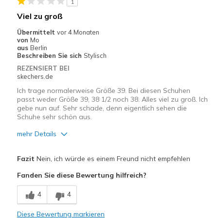
1
Casual Wear
Viel zu groß
Width
Feels true to width
Übermittelt
vor 4 Monaten
von
Mo
aus
Berlin
Beschreiben Sie sich
Stylisch
REZENSIERT BEI
skechers.de
Ich trage normalerweise Größe 39. Bei diesen Schuhen
passt weder Größe 39, 38 1/2 noch 38. Alles viel zu groß. Ich
gebe nun auf. Sehr schade, denn eigentlich sehen die
Schuhe sehr schön aus.
mehr Details
Vorteile
Fazit
Nein, ich würde es einem Freund nicht empfehlen
Attraktives Design
Fanden Sie diese Bewertung hilfreich?
Nachteile
4
4
Größenangabe stimmt nicht
Diese Bewertung markieren