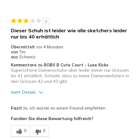
Geeignete Verwendung
Freizeitkleidung
3
Breite
Fühlen sich zu breit an
Dieser Schuh ist leider wie alle sketchers leider
Größe
Fühlt sich zu groß an
nur bis 40 erhältlich
Meine Meinung zu
Ersatzpaar für alte
Übermittelt
vor 4 Monaten
Schuhen
Schuhe
von
Tini
aus
Schweiz
Kommentare zu BOBS B Cute Court - Luxe Kicks
Superschöne Damenschuhe aber leider immer nur Grössen
bis 41 erhältlich. Schade ,dass es keine Damensketchers in
den Grössen 42 und 43 gibt
mehr Details
Meine Meinung zu Schuhen
Ich liebe Schuhe
Fazit
Ja, ich würde es einem Freund empfehlen
Fanden Sie diese Bewertung hilfreich?
0
0