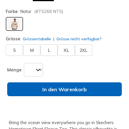
Farbe
Natur
(#
TS268
NTS
)
ausgewählt
Grösse
Grössentabelle
Grösse nicht verfügbar?
S
M
L
XL
2XL
Menge
In den Warenkorb
Bring the ocean view everywhere you go in Skechers
Hometown Short Sleeve Tee. This classic silhouette is