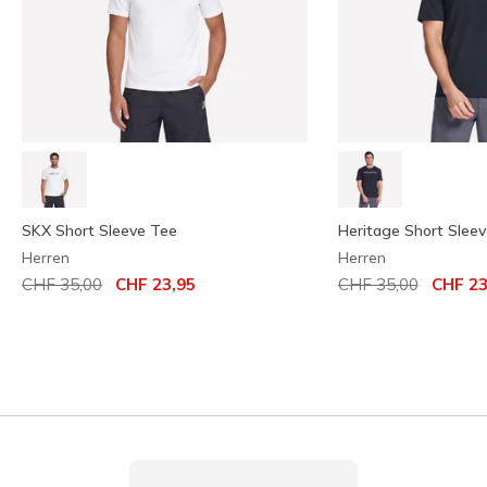
SKX Short Sleeve Tee
Heritage Short Slee
Herren
Herren
Reduziert von
auf
Reduziert von
auf
CHF 35,00
CHF 23,95
CHF 35,00
CHF 23