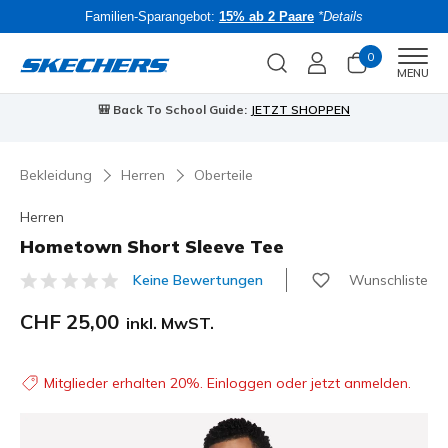
Familien-Sparangebot:
15% ab 2 Paare
*Details
0
Men
MENU
🎒 Back To School Guide:
JETZT SHOPPEN
Bekleidung
Herren
Oberteile
Herren
Hometown Short Sleeve Tee
Wunschliste
Keine Bewertungen
4.8 von 5 Kundenbewertungen
CHF 25,00
inkl. MwST.
Mitglieder erhalten 20%. Einloggen oder jetzt anmelden.