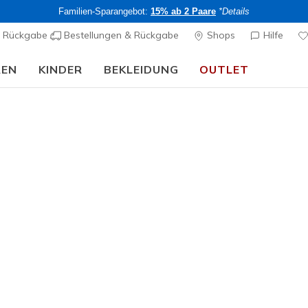
Familien-Sparangebot:
15% ab 2 Paare
*Details
& Rückgabe
Bestellungen & Rückgabe
Shops
Hilfe
REN
KINDER
BEKLEIDUNG
OUTLET
Skechers VIP:
45 Tage kostenlose Rückgabe für Mitglieder
Jetzt anmelde
Herren
Work Slip
Advantag
2
3.7 von 5 Kund
CHF 95,