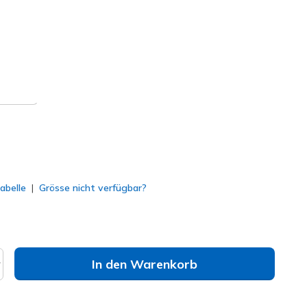
mehr und erhalte 15%.
77071EC
WHT
)
lt
abelle
Grösse nicht verfügbar?
In den Warenkorb