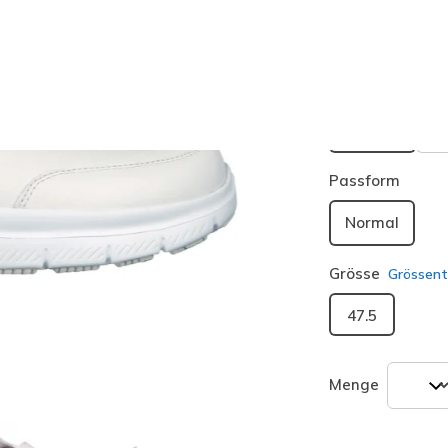
Kaufe 2 oder 
Farbe
Weiss
(#
ausgewäh
Passform
Normal
Grösse
Grössent
47.5
Menge