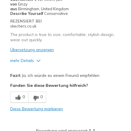
von
Emzy
aus
Birmingham, United Kingdom
Describe Yourself
Conservative
REZENSIERT BEI
skechers.co.uk
The product is true to size, comfortable, stylish design,
wear out quickly.
Übersetzung anzeigen
mehr Details
Vorteile
Fazit
Ja, ich würde es einem Freund empfehlen
Attractive Design
Fanden Sie diese Bewertung hilfreich?
Breathe Well
0
0
Comfortable
Diese Bewertung markieren
Durable
Nachteile
Bewertung wird angezeigt
1-1