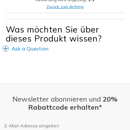
Wear Out Quickly
Zurück zum Anfang
Geeignete Verwendung
Going Out
Was möchten Sie über
dieses Produkt wissen?
Width
Feels true to width
Sizing
Feels true to size
Ask a Question
View On Shoes
I'm Into Shoes
Newsletter abonnieren und
20%
Rabattcode erhalten*
E-Mail-Adresse