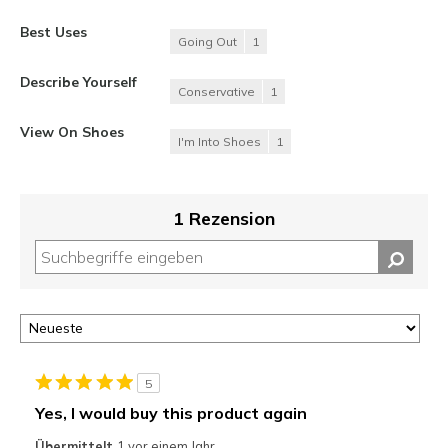
Best Uses
Going Out
1
Describe Yourself
Conservative
1
View On Shoes
I'm Into Shoes
1
1 Rezension
5
Yes, I would buy this product again
Übermittelt
1 vor einem Jahr