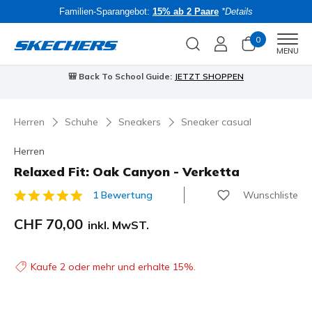
Familien-Sparangebot:
15% ab 2 Paare
*Details
0
Men
MENU
🎒 Back To School Guide:
JETZT SHOPPEN
Herren
Schuhe
Sneakers
Sneaker casual
Herren
Relaxed Fit: Oak Canyon - Verketta
Wunschliste
1 Bewertung
4.5 von 5 Kundenbewertungen
CHF 70,00
inkl. MwST.
Kaufe 2 oder mehr und erhalte 15%.