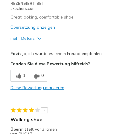
REZENSIERT BEI
skechers.com
Great looking, comfortable shoe.
Übersetzung anzeigen
mehr Details
Vorteile
Fazit
Ja, ich würde es einem Freund empfehlen
Attractive Design
Fanden Sie diese Bewertung hilfreich?
Comfortable
1
0
Stylish
Diese Bewertung markieren
Nachteile
Wide is too wide
4
Geeignete Verwendung
Walking shoe
Casual Wear
Übermittelt
vor 3 Jahren