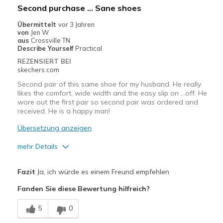
Second purchase … Sane shoes
Width
Feels true to width
Übermittelt
vor 3 Jahren
Sizing
Feels true to size
von
Jen W
aus
Crossville TN
View On Shoes
Shoes are for Wearing
Describe Yourself
Practical
REZENSIERT BEI
skechers.com
Second pair of this same shoe for my husband. He really
likes the comfort, wide width and the easy slip on …off. He
wore out the first pair so second pair was ordered and
received. He is a happy man!
Übersetzung anzeigen
mehr Details
Vorteile
Fazit
Ja, ich würde es einem Freund empfehlen
Breathe Well
Fanden Sie diese Bewertung hilfreich?
Comfortable
5
0
Geeignete Verwendung