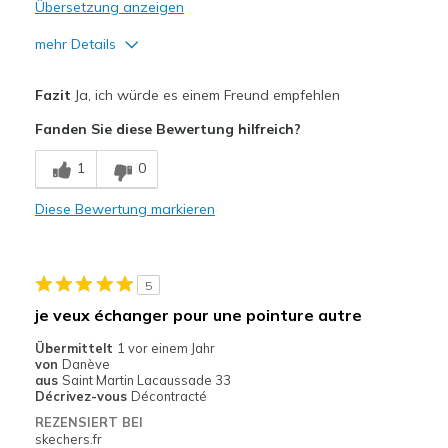
Übersetzung anzeigen
mehr Details
Vorteile
Fazit
Ja, ich würde es einem Freund empfehlen
Attractive Design
Fanden Sie diese Bewertung hilfreich?
Breathe Well
1
0
Comfortable
Diese Bewertung markieren
Durable
Stylish
5
Nachteile
je veux échanger pour une pointure autre
A tie up lace would be perfect
Übermittelt
1 vor einem Jahr
von
Danève
Geeignete Verwendung
aus
Saint Martin Lacaussade 33
Décrivez-vous
Décontracté
Casual Wear
REZENSIERT BEI
skechers.fr
Going Out