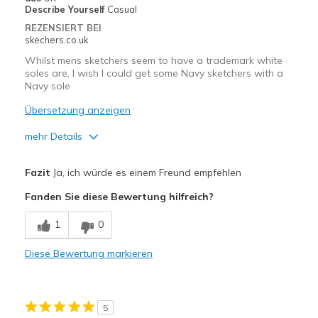
Describe Yourself
Casual
REZENSIERT BEI
skechers.co.uk
Whilst mens sketchers seem to have a trademark white
soles are, I wish I could get some Navy sketchers with a
Navy sole
Übersetzung anzeigen
mehr Details
Vorteile
Fazit
Ja, ich würde es einem Freund empfehlen
Comfortable
Fanden Sie diese Bewertung hilfreich?
Nachteile
1
0
Need Navy soles
Diese Bewertung markieren
Geeignete Verwendung
Casual Wear
5