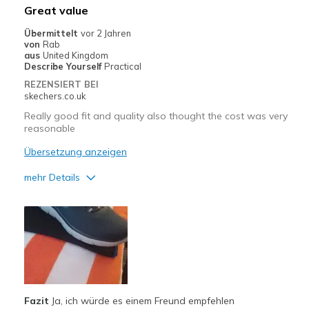
Width
Feels true to width
Great value
Sizing
Feels true to size
Übermittelt
vor 2 Jahren
View On Shoes
Shoes are for Wearing
von
Rab
aus
United Kingdom
Describe Yourself
Practical
REZENSIERT BEI
skechers.co.uk
Really good fit and quality also thought the cost was very
reasonable
Übersetzung anzeigen
mehr Details
Vorteile
Attractive Design
Comfortable
Durable
Fazit
Ja, ich würde es einem Freund empfehlen
Stylish