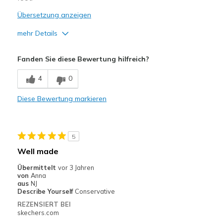
Übersetzung anzeigen
mehr Details
Geeignete Verwendung
Fanden Sie diese Bewertung hilfreich?
Casual Wear
4
0
Width
Feels true to width
Diese Bewertung markieren
Sizing
Feels half size too big
5
Well made
Übermittelt
vor 3 Jahren
von
Anna
aus
NJ
Describe Yourself
Conservative
REZENSIERT BEI
skechers.com