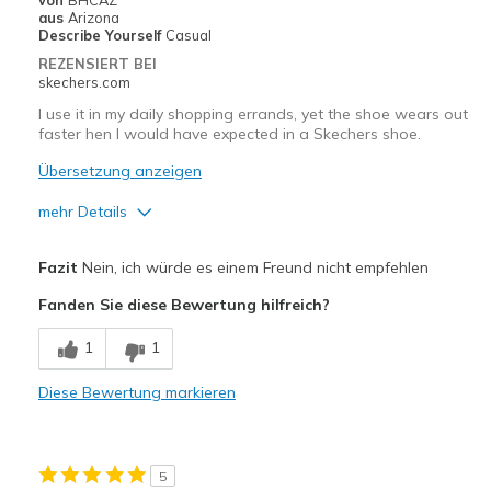
von
BHCAZ
Going Out
aus
Arizona
Describe Yourself
Casual
Travel
REZENSIERT BEI
skechers.com
Width
Feels too wide
I use it in my daily shopping errands, yet the shoe wears out
Sizing
Feels true to size
faster hen I would have expected in a Skechers shoe.
View On Shoes
Shoes are for Wearing
Übersetzung anzeigen
mehr Details
Vorteile
Fazit
Nein, ich würde es einem Freund nicht empfehlen
Comfortable
Fanden Sie diese Bewertung hilfreich?
Nachteile
1
1
Poor Cushioning
Diese Bewertung markieren
Wear Out Quickly
Geeignete Verwendung
5
Casual Wear