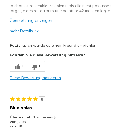
la chaussure semble très bien mais elle n'est pas assez
Hiking/long walks
large. Je désire toujours une pointure 42 mais en large
Übersetzung anzeigen
Travel
mehr Details
Width
Feels true to width
Sizing
Feels half size too big
Vorteile
Fazit
Ja, ich würde es einem Freund empfehlen
View On Shoes
I'm Into Shoes
Correspond bien à la photo
Fanden Sie diese Bewertung hilfreich?
Nachteile
0
0
Entrée et sortie difficiles
Diese Bewertung markieren
Geeignete Verwendung
Quotidien
5
Taille
Trop petite
Blue soles
Largeur
Trop étroites
Übermittelt
1 vor einem Jahr
Opinion sur
Les chaussures sont faites pour
von
Jules
Chaussures
être portées
aus
UK