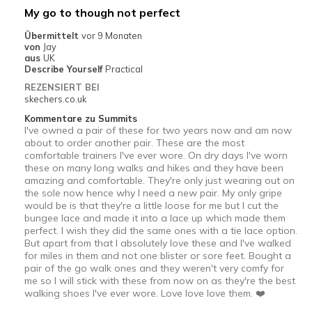
My go to though not perfect
Übermittelt
vor 9 Monaten
von
Jay
aus
UK
Describe Yourself
Practical
REZENSIERT BEI
skechers.co.uk
Kommentare zu Summits
I've owned a pair of these for two years now and am now
about to order another pair. These are the most
comfortable trainers I've ever wore. On dry days I've worn
these on many long walks and hikes and they have been
amazing and comfortable. They're only just wearing out on
the sole now hence why I need a new pair. My only gripe
would be is that they're a little loose for me but I cut the
bungee lace and made it into a lace up which made them
perfect. I wish they did the same ones with a tie lace option.
But apart from that I absolutely love these and I've walked
for miles in them and not one blister or sore feet. Bought a
pair of the go walk ones and they weren't very comfy for
me so I will stick with these from now on as they're the best
walking shoes I've ever wore. Love love love them. ❤️