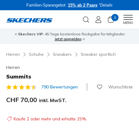
Familien-Sparangebot:
15% ab 2 Paare
*Details
0
Men
MENU
⭐
Skechers VIP:
45 Tage kostenlose Rückgabe für Mitglieder
Bac
Jetzt anmelden
⭐
Herren
Schuhe
Sneakers
Sneaker sportlich
Herren
Summits
Wunschliste
790 Bewertungen
5 von 5 Kundenbewertungen
CHF 70,00
inkl. MwST.
Kaufe 2 oder mehr und erhalte 15%.