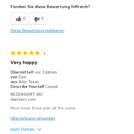
Fanden Sie diese Bewertung hilfreich?
Geeignete Verwendung
0
0
Casual Wear
Travel
Diese Bewertung markieren
Width
Feels true to width
Sizing
Feels true to size
5
View On Shoes
Shoes are for Wearing
Very happy
Übermittelt
vor 3 Jahren
von
Don
aus
Azle, Texas
Describe Yourself
Casual
REZENSIERT BEI
skechers.com
Now have three pair all the same
Übersetzung anzeigen
mehr Details