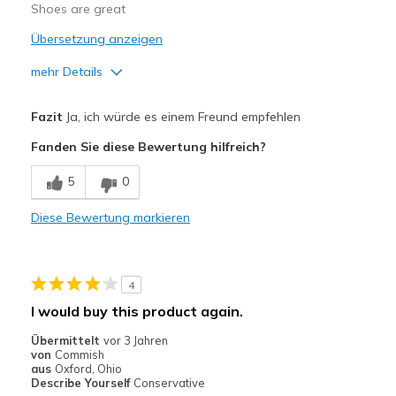
Shoes are great
Übersetzung anzeigen
mehr Details
Vorteile
Fazit
Ja, ich würde es einem Freund empfehlen
Comfortable
Fanden Sie diese Bewertung hilfreich?
Durable
5
0
Geeignete Verwendung
Diese Bewertung markieren
Casual Wear
Going Out
4
Width
Feels true to width
I would buy this product again.
Sizing
Feels true to size
Übermittelt
vor 3 Jahren
View On Shoes
Shoes are for Wearing
von
Commish
aus
Oxford, Ohio
Describe Yourself
Conservative