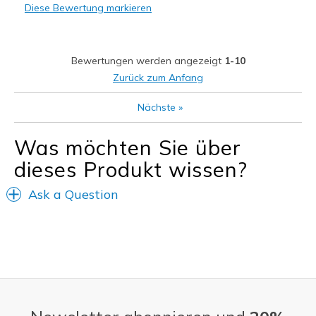
Diese Bewertung markieren
Casual Wear
Width
Feels true to width
Bewertungen werden angezeigt
1-10
Sizing
Feels true to size
Zurück zum Anfang
View On Shoes
Shoes are for Wearing
Nächste
»
Was möchten Sie über
dieses Produkt wissen?
Ask a Question