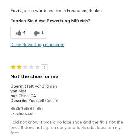
Vorteile
Fazit
Ja, ich würde es einem Freund empfehlen
Attractive Design
Fanden Sie diese Bewertung hilfreich?
Breathe Well
4
1
Comfortable
Diese Bewertung markieren
Durable
Stylish
2
Geeignete Verwendung
Not the shoe for me
Casual Wear
Übermittelt
vor 3 Jahren
von
Moe
Width
Feels true to width
aus
Chino, CA
Describe Yourself
Casual
Sizing
Feels true to size
REZENSIERT BEI
View On Shoes
Shoes are for Wearing
skechers.com
I did not know it was a no lace shoe and the fit is not the
best. It does not slip on easy and feels a bit loose on my
foot.