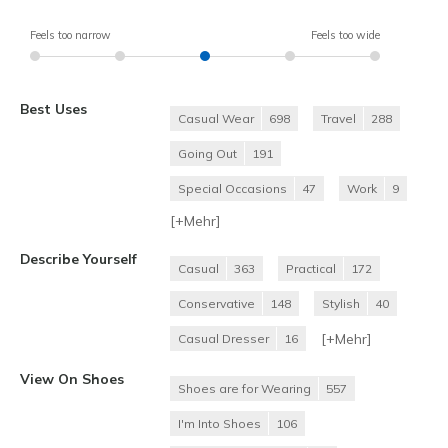
Feels too narrow
Feels too wide
Best Uses
Casual Wear
698
Travel
288
Going Out
191
Special Occasions
47
Work
9
[+
Mehr
]
Describe Yourself
Casual
363
Practical
172
Conservative
148
Stylish
40
[+
Mehr
]
Casual Dresser
16
View On Shoes
Shoes are for Wearing
557
I'm Into Shoes
106