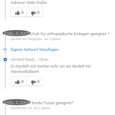
Adresse Viele Grüße
Mitarbeiter-Gutachter
0
0
LEVEL_2_DATE
Ist dieser Schuh für orthopädische Einlagen geeignet ?
Gestellt von TanjaSchü
Vor 2 Jahren
Eigene Antwort hinzufügen
Verified Reply
-
Oliver
Es handelt sich hierbei nicht um ein Modell mit
Wechselfußbett
Mitarbeiter-Gutachter
0
0
LEVEL_2_DATE
Sind die für breite Füsse geeignet?
Gestellt von Uli
Vor 2 Jahren