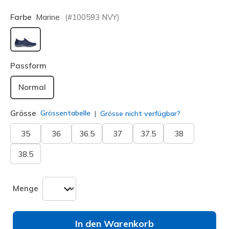
Farbe
Marine
(#
100593
NVY
)
ausgewählt
Passform
Normal
Grösse
Grössentabelle
Grösse nicht verfügbar?
35
36
36.5
37
37.5
38
38.5
Menge
In den Warenkorb