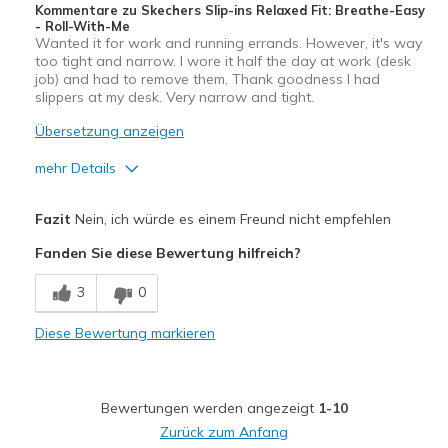
Kommentare zu Skechers Slip-ins Relaxed Fit: Breathe-Easy
- Roll-With-Me
Wanted it for work and running errands. However, it's way
too tight and narrow. I wore it half the day at work (desk
job) and had to remove them. Thank goodness I had
slippers at my desk. Very narrow and tight.
Übersetzung anzeigen
mehr Details
Vorteile
Fazit
Nein, ich würde es einem Freund nicht empfehlen
Attractive Design
Fanden Sie diese Bewertung hilfreich?
Nachteile
3
0
Poor Cushioning
Diese Bewertung markieren
Geeignete Verwendung
Casual Wear
Bewertungen werden angezeigt
1-10
Width
Feels too narrow
Zurück zum Anfang