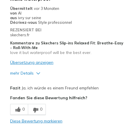
Sizing
Feels full size too small
Übermittelt
vor 3 Monaten
View On Shoes
I'm Really Into Shoes
von
Al
aus
ivry sur seine
Décrivez-vous
Style professionnel
REZENSIERT BEI
skechers.fr
Kommentare zu Skechers Slip-ins Relaxed Fit: Breathe-Easy
- Roll-With-Me
love it but waterproof will be the best ever.
Übersetzung anzeigen
mehr Details
Vorteile
Fazit
Ja, ich würde es einem Freund empfehlen
Confortable
Fanden Sie diese Bewertung hilfreich?
Correspond bien à la photo
0
0
Entrée et sortie faciles
Diese Bewertung markieren
Respire bien