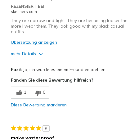
REZENSIERT BEI
Width
Feels true to width
skechers.com
Sizing
Feels true to size
They are narrow and tight. They are becoming looser the
more I wear them. They look good with my black casual
View On Shoes
I'm Really Into Shoes
outfits.
Übersetzung anzeigen
mehr Details
Vorteile
Fazit
Ja, ich würde es einem Freund empfehlen
Attractive Design
Fanden Sie diese Bewertung hilfreich?
Nachteile
1
0
Need Break In
Diese Bewertung markieren
Geeignete Verwendung
Casual Wear
5
Width
Feels too narrow
make waterproof