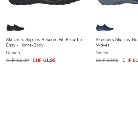
Skechers Slip-ins Relaxed Fit: Breathe-
Skechers Slip-ins: Br
Easy - Home-Body
Waves
Damen
Damen
Reduziert von
auf
Reduziert von
auf
CHF 90,00
CHF 61,95
CHF 90,00
CHF 61