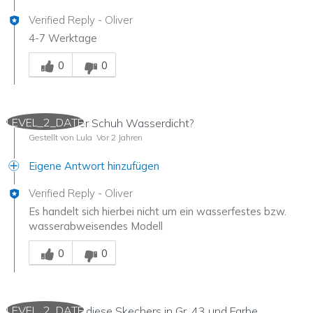
Verified Reply
-
Oliver
4-7 Werktage
Mitarbeiter-Gutachter
0
0
LEVEL_2_DATE
Hallo, ist der Schuh Wasserdicht?
Gestellt von Lula
Vor 2 Jahren
Eigene Antwort hinzufügen
Verified Reply
-
Oliver
Es handelt sich hierbei nicht um ein wasserfestes bzw.
wasserabweisendes Modell
Mitarbeiter-Gutachter
0
0
LEVEL_2_DATE
Ich möchte diese Skechers in Gr. 43 und Farbe