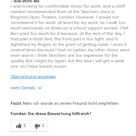
- Roll-With-Me
I was looking for comfortable shoes for work, and a staff
member recommended them at the Skechers store in
Kingston Upon Thames, London. However, I would not
recommend it for work, at least for my work, as I walk too
much and barely sit down as a school support worker. I felt
like I paid too much for it because, at the end of the day, I
had pain in both feet; the front part is too tight, and it
tightened my fingers to the point of getting numb. I wore it
several times because I had no option; my other shoes were
even worse. I think Skechers are too expensive for the
quality. But I might try again, but this time I will get a wide
one, as I have bunion issues.
Übersetzung anzeigen
mehr Details
Vorteile
Fazit
Nein, ich würde es einem Freund nicht empfehlen
Attractive Design
Fanden Sie diese Bewertung hilfreich?
Durable
2
1
Stylish