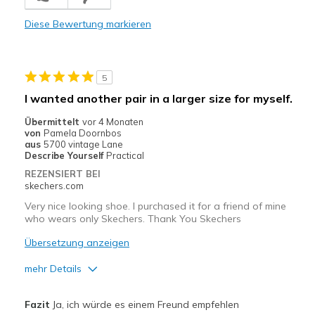
Comfortable
Diese Bewertung markieren
Durable
Stylish
5
Geeignete Verwendung
I wanted another pair in a larger size for myself.
Casual Wear
Übermittelt
vor 4 Monaten
von
Pamela Doornbos
Travel
aus
5700 vintage Lane
Describe Yourself
Practical
Width
Feels true to width
REZENSIERT BEI
skechers.com
Sizing
Feels true to size
View On Shoes
I'm Into Shoes
Very nice looking shoe. I purchased it for a friend of mine
who wears only Skechers. Thank You Skechers
Übersetzung anzeigen
mehr Details
Vorteile
Fazit
Ja, ich würde es einem Freund empfehlen
Attractive Design