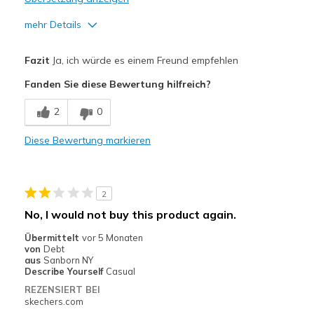
mehr Details
Vorteile
Fazit
Ja, ich würde es einem Freund empfehlen
Attractive Design
Fanden Sie diese Bewertung hilfreich?
Breathe Well
2
0
Comfortable
Diese Bewertung markieren
Geeignete Verwendung
Travel
2
Width
Feels true to width
No, I would not buy this product again.
Sizing
Feels true to size
Übermittelt
vor 5 Monaten
View On Shoes
Shoes are for Wearing
von
Debt
aus
Sanborn NY
Describe Yourself
Casual
REZENSIERT BEI
skechers.com