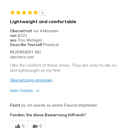
not very good for raining season
5
you should make waterproof
Lightweight and comfortable
Nachteile
Übermittelt
vor 4 Monaten
von
B321
Entrée et sortie difficiles
aus
Troy, Michigan
Describe Yourself
Practical
Geeignete Verwendung
REZENSIERT BEI
skechers.com
Au bureau
I like the comfort of these shoes. They are easy to slip on
Pour sortir
and lightweight on my feet.
Übersetzung anzeigen
Voyage
mehr Details
Taille
Bonne taille
Largeur
Bonne largeur
Vorteile
Fazit
Ja, ich würde es einem Freund empfehlen
Opinion sur
Les chaussures sont faites pour
Attractive Design
Chaussures
être portées
Fanden Sie diese Bewertung hilfreich?
Breathe Well
0
0