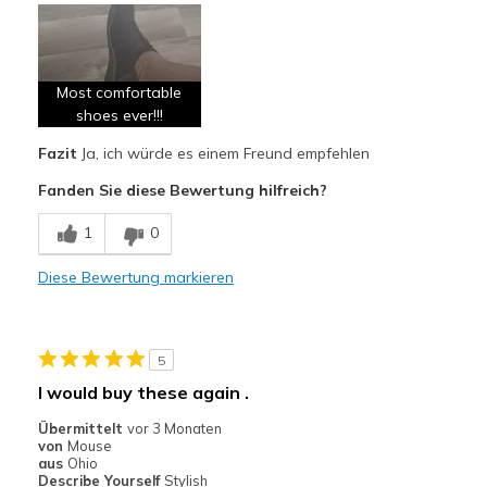
Attractive Design
Breathe Well
Most comfortable
Comfortable
shoes ever!!!
Fazit
Ja, ich würde es einem Freund empfehlen
Durable
Fanden Sie diese Bewertung hilfreich?
Stylish
1
0
Nachteile
Don't have any
Diese Bewertung markieren
Geeignete Verwendung
Casual Wear
5
I would buy these again .
Going Out
Übermittelt
vor 3 Monaten
Travel
von
Mouse
aus
Ohio
Work
Describe Yourself
Stylish