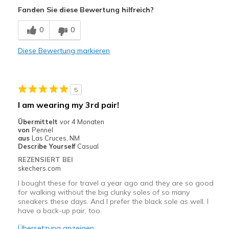
Fanden Sie diese Bewertung hilfreich?
Nachteile
0
0
Poor Quality
Diese Bewertung markieren
Very attractive
Geeignete Verwendung
5
Good for all occasions
I am wearing my 3rd pair!
Travel
Übermittelt
vor 4 Monaten
von
Pennel
Width
Feels true to width
aus
Las Cruces, NM
Describe Yourself
Casual
Sizing
Feels true to size
REZENSIERT BEI
skechers.com
I bought these for travel a year ago and they are so good
for walking without the big clunky soles of so many
sneakers these days. And I prefer the black sole as well. I
have a back-up pair, too.
Übersetzung anzeigen