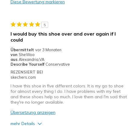
Diese Bewertung markieren
Nachteile
Poor Cushioning
5
Geeignete Verwendung
I would buy this shoe over and over again if I
Casual Wear
could
Übermittelt
vor 3 Monaten
Going Out
von
SheWoo
aus
Alexandria,VA
Width
Feels too narrow
Describe Yourself
Conservative
Sizing
Feels full size too small
REZENSIERT BEI
skechers.com
View On Shoes
I'm Into Shoes
I have this shoe in five different colors. It is my go to shoe
for almost every thing I do. I have problems with my feet
and these shoes help so much. I love them and I'm sad that
they're no longer available.
Übersetzung anzeigen
mehr Details
Vorteile