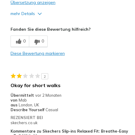
Übersetzung anzeigen
mehr Details
Vorteile
Fanden Sie diese Bewertung hilfreich?
Attractive Design
0
0
Stylish
Diese Bewertung markieren
Nachteile
Poor Cushioning
2
Too narrow in ankle, too wide & too long size5
Okay for short walks
Width
Feels too wide
Übermittelt
vor 2 Monaten
Sizing
Feels half size too big
von
Mab
aus
London, UK
View On Shoes
Shoes are for Wearing
Describe Yourself
Casual
REZENSIERT BEI
skechers.co.uk
Kommentare zu Skechers Slip-ins Relaxed Fit: Breathe-Easy