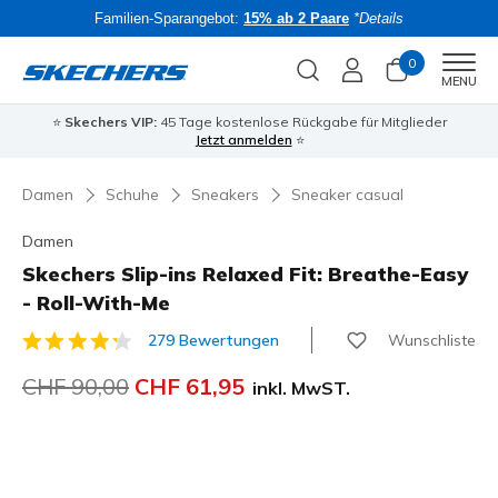
Familien-Sparangebot:
15% ab 2 Paare
*Details
0
Men
MENU
⭐
Skechers VIP:
45 Tage kostenlose Rückgabe für Mitglieder
Bac
Jetzt anmelden
⭐
Damen
Schuhe
Sneakers
Sneaker casual
Damen
Skechers Slip-ins Relaxed Fit: Breathe-Easy
- Roll-With-Me
Wunschliste
279 Bewertungen
3.5 von 5 Kundenbewertungen
Reduziert von
CHF 90,00
auf
CHF 61,95
inkl. MwST.