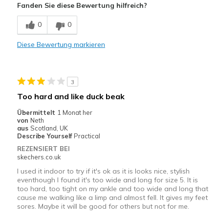
Fanden Sie diese Bewertung hilfreich?
Design séduisant
0
0
Entrée et sortie faciles
Diese Bewertung markieren
Geeignete Verwendung
Au bureau
3
Quotidien
Too hard and like duck beak
Voyage
Übermittelt
1 Monat her
von
Neth
Taille
Bonne taille
aus
Scotland, UK
Describe Yourself
Practical
Largeur
Trop étroites
REZENSIERT BEI
skechers.co.uk
I used it indoor to try if it's ok as it is looks nice, stylish
eventhough I found it's too wide and long for size 5. It is
too hard, too tight on my ankle and too wide and long that
cause me walking like a limp and almost fell. It gives my feet
sores. Maybe it will be good for others but not for me.