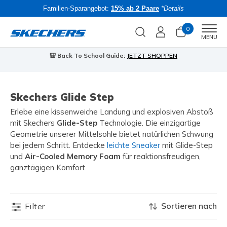
Familien-Sparangebot:
15% ab 2 Paare
*Details
0
Men
MENU
🎒 Back To School Guide:
JETZT SHOPPEN
Skechers Glide Step
Erlebe eine kissenweiche Landung und explosiven Abstoß
mit Skechers
Glide-Step
Technologie. Die einzigartige
Geometrie unserer Mittelsohle bietet natürlichen Schwung
bei jedem Schritt. Entdecke
leichte Sneaker
mit Glide-Step
und
Air-Cooled Memory Foam
für reaktionsfreudigen,
ganztägigen Komfort.
Sortieren nach
Filter