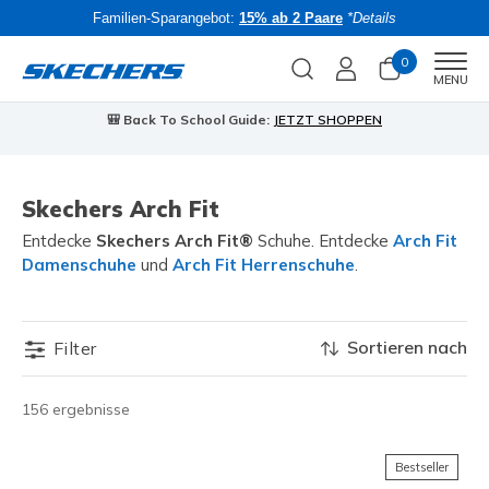
Familien-Sparangebot:
15% ab 2 Paare
*Details
0
Men
MENU
🎒 Back To School Guide:
JETZT SHOPPEN
Skechers Arch Fit
Entdecke
Skechers Arch Fit®
Schuhe. Entdecke
Arch Fit
Damenschuhe
und
Arch Fit Herrenschuhe
.
Sortieren nach
Filter
156 ergebnisse
Bestseller