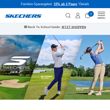
Familien-Sparangebot:
15% ab 2 Paare
*Details
0
Men
MENU
🎒 Back To School Guide:
JETZT SHOPPEN