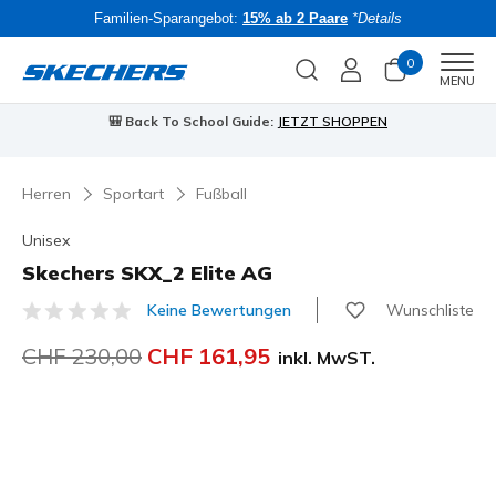
Familien-Sparangebot:
15% ab 2 Paare
*Details
0
Men
MENU
🎒 Back To School Guide:
JETZT SHOPPEN
Herren
Sportart
Fußball
Unisex
Skechers SKX_2 Elite AG
Wunschliste
Keine Bewertungen
5 von 5 Kundenbewertungen
Reduziert von
CHF 230,00
auf
CHF 161,95
inkl. MwST.