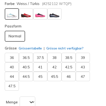
Farbe
Weiss / Türkis
(#
252112
WTQP
)
ausgewählt
Passform
Normal
Grösse
Grössentabelle
Grösse nicht verfügbar?
36
36.5
37.5
38
38.5
39
40
40.5
41
42
42.5
43
44
44.5
45
45.5
46
47
47.5
Menge