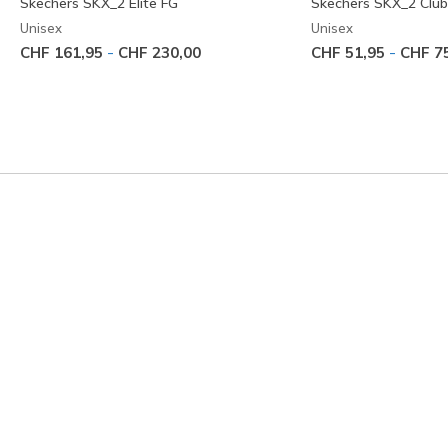
Skechers SKX_2 Elite FG
Skechers SKX_2 Clu
Unisex
Unisex
-
-
CHF 161,95
CHF 230,00
CHF 51,95
CHF 7