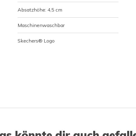
Absatzhöhe: 4,5 cm
Maschinenwaschbar
Skechers® Logo
as könnte dir auch gefall