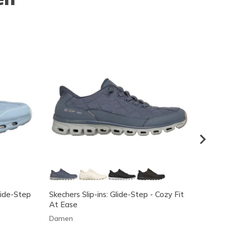
lide-Step
Skechers Slip-ins: Glide-Step - Cozy Fit
Skeche
At Ease
Glide
Damen
Dame