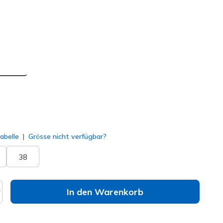
mehr und erhalte 15%.
/ Roségold
(#
150438
BKRG
)
ausgewählt
abelle
Grösse nicht verfügbar?
38
In den Warenkorb