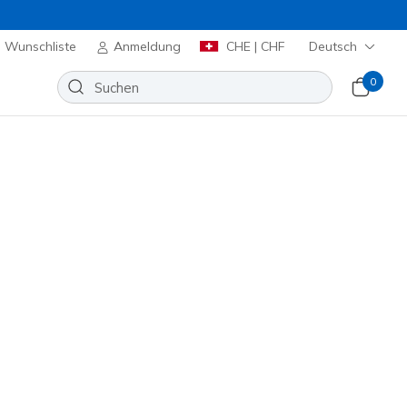
Wunschliste
Anmeldung
CHE | CHF
Deutsch
0
Slip-ins: Glide-Step Pro - Radiant
Wunschliste
 Bewertung
nbewertungen
,00
inkl. MwST.