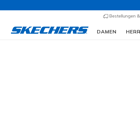
Bestellungen 
DAMEN
HER
Damen
Schuhe
Sneakers
Sneaker casual