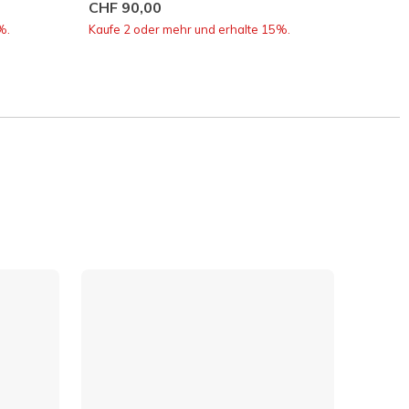
CHF 90,00
CHF 1
%.
Kaufe 2 oder mehr und erhalte 15%.
Kaufe 