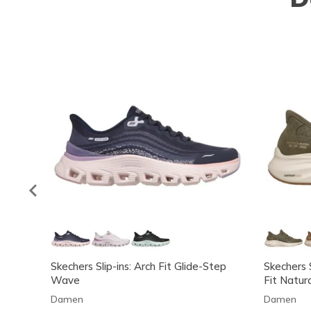
Skechers Slip-ins: Arch Fit Glide-Step
Skechers 
Wave
Fit Natur
Damen
Damen