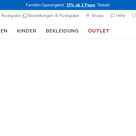
Familien-Sparangebot:
15% ab 2 Paare
*Details
& Rückgabe
Bestellungen & Rückgabe
Shops
Hilfe
REN
KINDER
BEKLEIDUNG
OUTLET
🎒 Back To School Guide:
JETZT SHOPPEN
Damen
Skechers 
Stride
1
5 von 5 Kunde
CHF 100