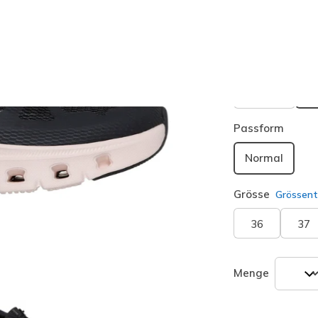
Kaufe 2 oder 
Farbe
Schwarz 
Passform
Normal
Grösse
Grössent
36
37
Menge