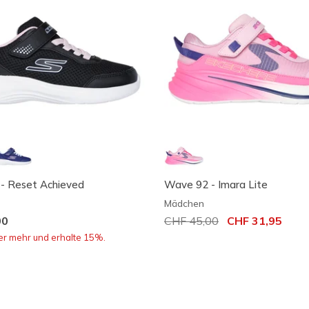
 - Reset Achieved
Wave 92 - Imara Lite
Mädchen
00
Reduziert von
CHF 45,00
auf
CHF 31,95
er mehr und erhalte 15%.