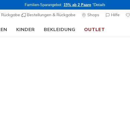
Familien-Sparangebot:
15% ab 2 Paare
*Details
& Rückgabe
Bestellungen & Rückgabe
Shops
Hilfe
REN
KINDER
BEKLEIDUNG
OUTLET
🎒 Back To School Guide:
JETZT SHOPPEN
Mädchen
Web Special
Jumpsters
3
3.7 von 5 Kund
CHF 45,
Kaufe 2 oder 