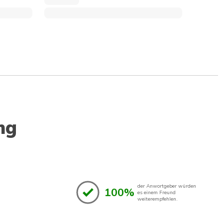
ng
der Anwortgeber würden
100%
es einem Freund
weiterempfehlen.