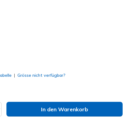
 Mehrfarbig
(#
303380L
BKMT
)
lt
abelle
Grösse nicht verfügbar?
In den Warenkorb