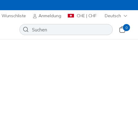
Wunschliste
Anmeldung
CHE | CHF
Deutsch
0
 2.0 - Butterfly Flush
Wunschliste
 Bewertungen
enbewertungen
00
inkl. MwST.
mehr und erhalte 15%.