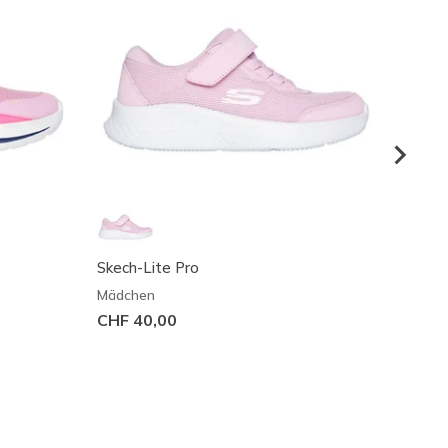
Skech-Lite Pro
Micro
Mädchen
Mädch
CHF 40,00
CHF 3
Kaufe 