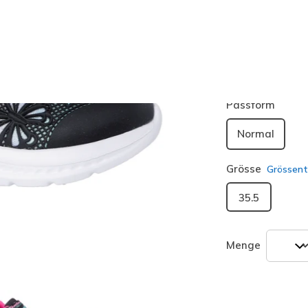
Farbe
Schwarz /
ausgewäh
Passform
Normal
Grösse
Grössent
35.5
Menge