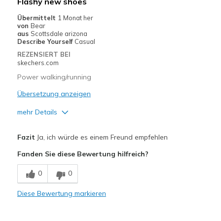
Flashy new shoes
Casual Wear
Übermittelt
1 Monat her
von
Bear
Width
Feels true to width
aus
Scottsdale arizona
Describe Yourself
Casual
Sizing
Feels true to size
REZENSIERT BEI
View On Shoes
I'm Really Into Shoes
skechers.com
Power walking/running
Übersetzung anzeigen
mehr Details
Vorteile
Fazit
Ja, ich würde es einem Freund empfehlen
Attractive Design
Fanden Sie diese Bewertung hilfreich?
Breathe Well
0
0
Nachteile
Diese Bewertung markieren
Need Break In