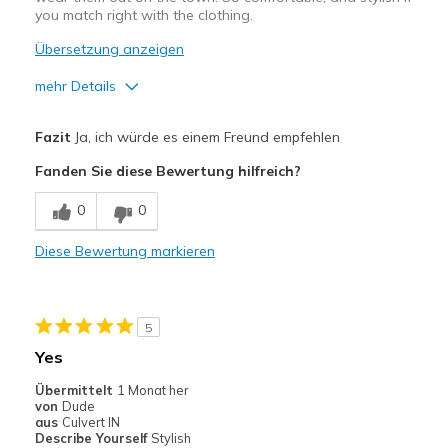
you match right with the clothing.
Übersetzung anzeigen
mehr Details
Vorteile
Fazit
Ja, ich würde es einem Freund empfehlen
Attractive Design
Fanden Sie diese Bewertung hilfreich?
Breathe Well
0
0
Comfortable
Diese Bewertung markieren
Durable
Stylish
5
Geeignete Verwendung
Yes
Going Out
Übermittelt
1 Monat her
von
Dude
Running
aus
Culvert IN
Describe Yourself
Stylish