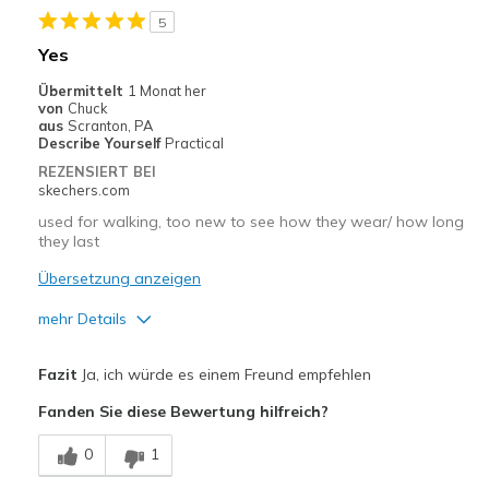
Geeignete Verwendung
5
Running
Yes
Width
Feels true to width
Übermittelt
1 Monat her
Sizing
Feels true to size
von
Chuck
aus
Scranton, PA
View On Shoes
I'm Into Shoes
Describe Yourself
Practical
REZENSIERT BEI
skechers.com
used for walking, too new to see how they wear/ how long
they last
Übersetzung anzeigen
mehr Details
Vorteile
Fazit
Ja, ich würde es einem Freund empfehlen
Attractive Design
Fanden Sie diese Bewertung hilfreich?
Comfortable
0
1
Geeignete Verwendung