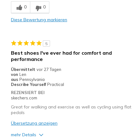
Geeignete Verwendung
0
0
Casual Wear
Diese Bewertung markieren
Width
Feels true to width
Sizing
Feels true to size
5
Best shoes I've ever had for comfort and
performance
Übermittelt
vor 27 Tagen
von
Len
aus
Pennsylvania
Describe Yourself
Practical
REZENSIERT BEI
skechers.com
Great for walking and exercise as well as cycling using flat
pedals
Übersetzung anzeigen
mehr Details