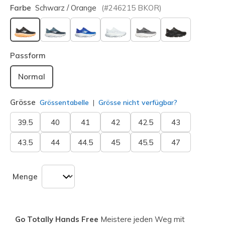
Farbe
Schwarz / Orange
(#
246215
BKOR
)
ausgewählt
Passform
Normal
Grösse
Grössentabelle
Grösse nicht verfügbar?
39.5
40
41
42
42.5
43
43.5
44
44.5
45
45.5
47
Menge
Go Totally Hands Free
Meistere jeden Weg mit