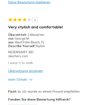
Diese Bewertung markieren
walking
Width
Feels true to width
4
Sizing
Feels true to size
Very stylish and comfortable!
View On Shoes
Shoes are for Wearing
Übermittelt
1 Monat her
von
George M
aus
West Palm Beach, FL
Describe Yourself
Stylish
REZENSIERT BEI
skechers.com
I wear it to walk
Übersetzung anzeigen
mehr Details
Vorteile
Fazit
Ja, ich würde es einem Freund empfehlen
Attractive Design
Fanden Sie diese Bewertung hilfreich?
Breathe Well