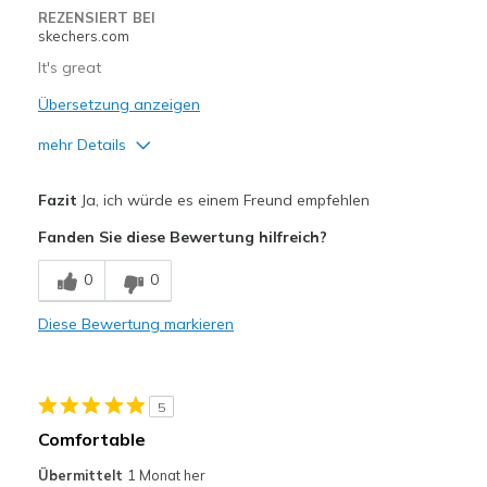
Width
Feels true to width
REZENSIERT BEI
skechers.com
Sizing
Feels true to size
It's great
Übersetzung anzeigen
mehr Details
Vorteile
Fazit
Ja, ich würde es einem Freund empfehlen
Attractive Design
Fanden Sie diese Bewertung hilfreich?
Breathe Well
0
0
Comfortable
Diese Bewertung markieren
Durable
Stylish
5
Geeignete Verwendung
Comfortable
Walking
Übermittelt
1 Monat her