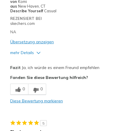
von
Komi
Width
Feels true to width
aus
New Haven, CT
Describe Yourself
Casual
Sizing
Feels true to size
REZENSIERT BEI
View On Shoes
I'm Into Shoes
skechers.com
NA
Übersetzung anzeigen
mehr Details
Vorteile
Fazit
Ja, ich würde es einem Freund empfehlen
Attractive Design
Fanden Sie diese Bewertung hilfreich?
Comfortable
0
0
Durable
Diese Bewertung markieren
Nachteile
Poor Cushioning
5
Geeignete Verwendung