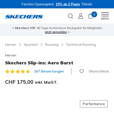
Familien-Sparangebot:
15% ab 2 Paare
*Details
0
Men
MENU
⭐
Skechers VIP:
45 Tage kostenlose Rückgabe für Mitglieder
Bac
Jetzt anmelden
⭐
Herren
Sportart
Running
Technical Running
Herren
Skechers Slip-ins: Aero Burst
Wunschliste
147 Bewertungen
5 von 5 Kundenbewertungen
CHF 175,00
inkl. MwST.
Performance