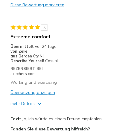
Diese Bewertung markieren
Geeignete Verwendung
Casual Wear
5
Going Out
Extreme comfort
Travel
Übermittelt
vor 24 Tagen
von
Zeke
Width
Feels true to width
aus
Bergen Cty NJ
Describe Yourself
Casual
Sizing
Feels true to size
REZENSIERT BEI
View On Shoes
Shoes are for Wearing
skechers.com
Working and exercising
Übersetzung anzeigen
mehr Details
Vorteile
Fazit
Ja, ich würde es einem Freund empfehlen
Comfortable
Fanden Sie diese Bewertung hilfreich?