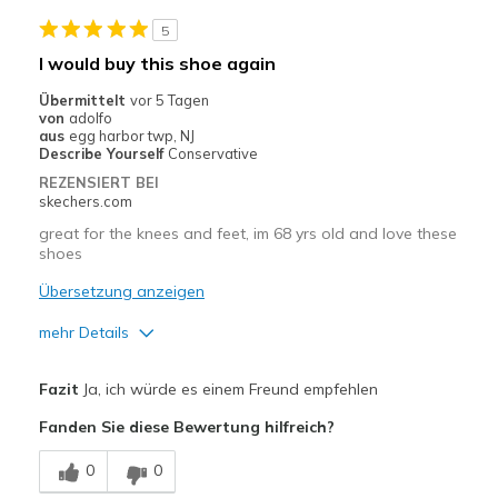
Stylish
5
Geeignete Verwendung
I would buy this shoe again
Casual Wear
Übermittelt
vor 5 Tagen
von
adolfo
Going Out
aus
egg harbor twp, NJ
Describe Yourself
Conservative
Special Occasions
REZENSIERT BEI
skechers.com
Travel
great for the knees and feet, im 68 yrs old and love these
shoes
Width
Feels true to width
Sizing
Feels true to size
Übersetzung anzeigen
View On Shoes
Shoes are for Wearing
mehr Details
Vorteile
Fazit
Ja, ich würde es einem Freund empfehlen
Attractive Design
Fanden Sie diese Bewertung hilfreich?
Breathe Well
0
0
Comfortable