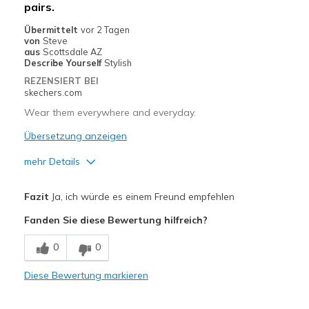
pairs.
Übermittelt
vor 2 Tagen
von
Steve
aus
Scottsdale AZ
Describe Yourself
Stylish
REZENSIERT BEI
skechers.com
Wear them everywhere and everyday.
Übersetzung anzeigen
mehr Details
Vorteile
Fazit
Ja, ich würde es einem Freund empfehlen
Attractive Design
Fanden Sie diese Bewertung hilfreich?
Breathe Well
0
0
Comfortable
Diese Bewertung markieren
Durable