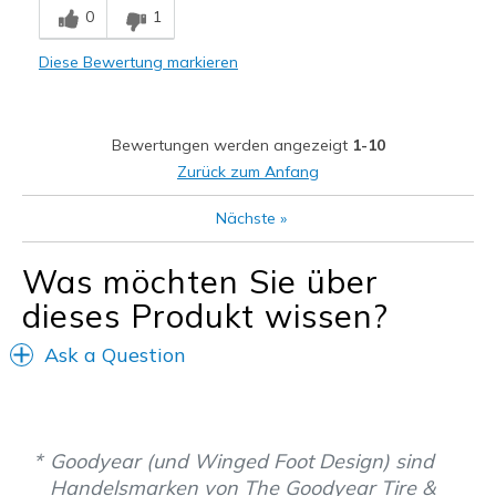
0
1
Comfortable
Diese Bewertung markieren
Stylish
Geeignete Verwendung
Bewertungen werden angezeigt
1-10
Going Out
Zurück zum Anfang
Sizing
Feels true to size
Nächste
»
View On Shoes
Shoes are for Wearing
Was möchten Sie über
dieses Produkt wissen?
Ask a Question
Goodyear (und Winged Foot Design) sind
Handelsmarken von The Goodyear Tire &