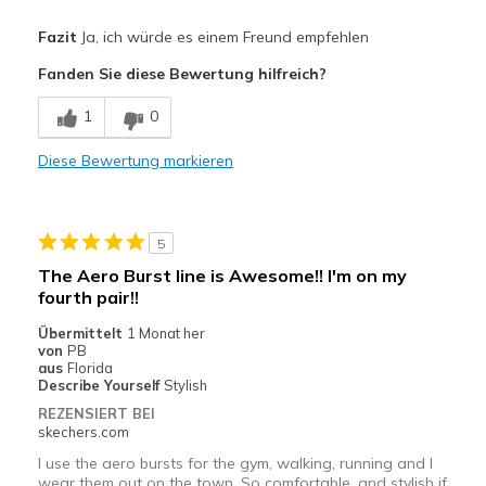
Vorteile
Fazit
Ja, ich würde es einem Freund empfehlen
Comfortable
Fanden Sie diese Bewertung hilfreich?
Geeignete Verwendung
1
0
Casual Wear
Diese Bewertung markieren
Sizing
Feels true to size
View On Shoes
Shoes are for Wearing
5
The Aero Burst line is Awesome!! I'm on my
fourth pair!!
Übermittelt
1 Monat her
von
PB
aus
Florida
Describe Yourself
Stylish
REZENSIERT BEI
skechers.com
I use the aero bursts for the gym, walking, running and I
wear them out on the town. So comfortable, and stylish if