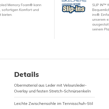
ooled Memory Foam® kann
SLIP IN™ f
, sofortigen Komfort und
Bequemlich
 bieten.
ins®. Einf
unserem ex
ausgestatt
seinem Pla
Details
Obermaterial aus Leder mit Veloursleder-
Overlay und festen Stretch-Schnürsenkeln
Leichte Zwischensohle im Tennisschuh-Stil