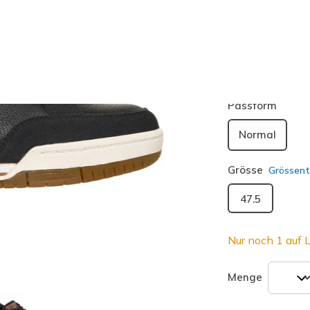
Farbe
Schwarz /
ausgewäh
Passform
Normal
Grösse
Grössent
47.5
Nur noch 1 auf L
Menge