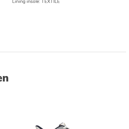
Lining insole: TEXTILE
en