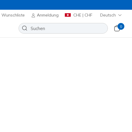
Wunschliste
Anmeldung
CHE | CHF
Deutsch
0
n
⭐
lip-ins: Recoil
Wunschliste
9 Bewertungen
nbewertungen
00
inkl. MwST.
mehr und erhalte 15%.