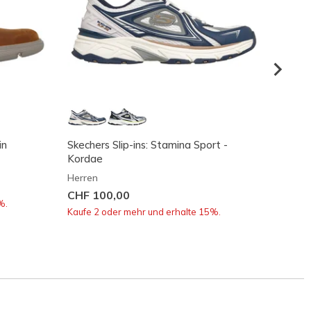
in
Skechers Slip-ins: Stamina Sport -
Skeche
Kordae
Herren
Herren
CHF 9
CHF 100,00
Kaufe 
%.
Kaufe 2 oder mehr und erhalte 15%.