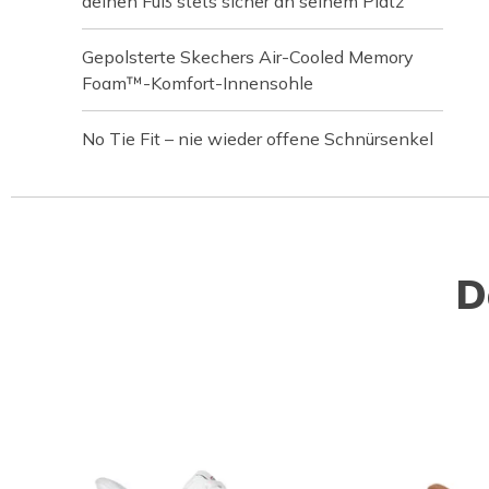
deinen Fuß stets sicher an seinem Platz
Gepolsterte Skechers Air-Cooled Memory
Foam™-Komfort-Innensohle
No Tie Fit – nie wieder offene Schnürsenkel
D