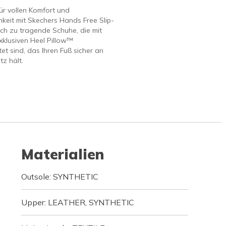
ür vollen Komfort und
keit mit Skechers Hands Free Slip-
ach zu tragende Schuhe, die mit
klusiven Heel Pillow™
et sind, das Ihren Fuß sicher an
tz hält.
Materialien
Outsole: SYNTHETIC
Upper: LEATHER, SYNTHETIC