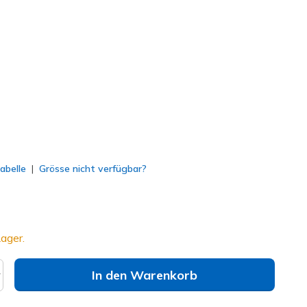
 Braun
(#
254204
BKBR
)
lt
abelle
Grösse nicht verfügbar?
ager.
In den Warenkorb