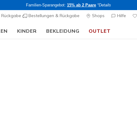
Familien-Sparangebot:
15% ab 2 Paare
*Details
& Rückgabe
Bestellungen & Rückgabe
Shops
Hilfe
REN
KINDER
BEKLEIDUNG
OUTLET
Skechers VIP:
45 Tage kostenlose Rückgabe für Mitglieder
Jetzt anmelde
Herren
Skechers S
1
5 von 5 Kunde
CHF 90,
Kaufe 2 oder 