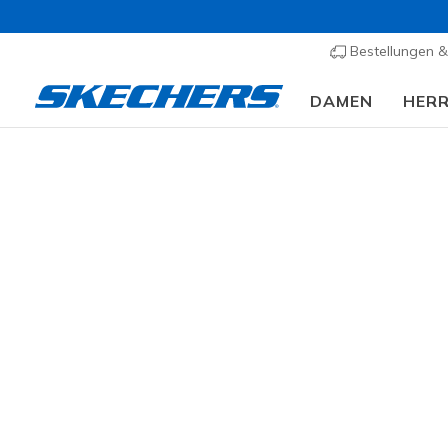
Bestellungen 
DAMEN
HER
⭐
Herren
Schuhe
Sneakers
Sneaker casual