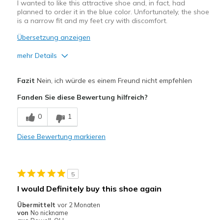
I wanted to like this attractive shoe and, in fact, had
planned to order it in the blue color. Unfortunately, the shoe
is a narrow fit and my feet cry with discomfort.
Übersetzung anzeigen
mehr Details
Vorteile
Fazit
Nein, ich würde es einem Freund nicht empfehlen
Attractive Design
Fanden Sie diese Bewertung hilfreich?
Geeignete Verwendung
0
1
Casual Wear
Diese Bewertung markieren
Width
Feels too narrow
Sizing
Feels half size too small
View On Shoes
Shoes are for Wearing
5
I would Definitely buy this shoe again
Übermittelt
vor 2 Monaten
von
No nickname