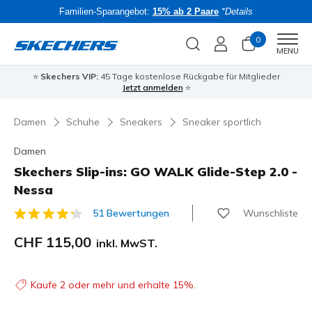
Familien-Sparangebot:
15% ab 2 Paare
*Details
0
Men
MENU
⭐
Skechers VIP:
45 Tage kostenlose Rückgabe für Mitglieder
Bac
Jetzt anmelden
⭐
Damen
Schuhe
Sneakers
Sneaker sportlich
Damen
Skechers Slip-ins: GO WALK Glide-Step 2.0 -
Nessa
Wunschliste
51 Bewertungen
3.3 von 5 Kundenbewertungen
CHF 115,00
inkl. MwST.
Kaufe 2 oder mehr und erhalte 15%.