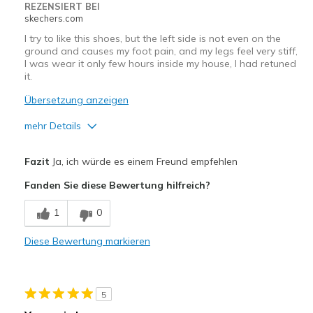
REZENSIERT BEI
skechers.com
I try to like this shoes, but the left side is not even on the
ground and causes my foot pain, and my legs feel very stiff,
I was wear it only few hours inside my house, I had retuned
it.
Übersetzung anzeigen
mehr Details
Vorteile
Fazit
Ja, ich würde es einem Freund empfehlen
Breathe Well
Fanden Sie diese Bewertung hilfreich?
Stylish
1
0
Nachteile
Diese Bewertung markieren
Poor Quality
Geeignete Verwendung
5
Travel