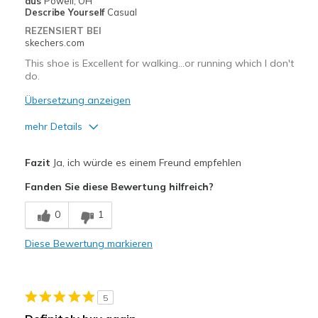
aus
Powell, OH
Describe Yourself
Casual
REZENSIERT BEI
skechers.com
This shoe is Excellent for walking…or running which I don't
do.
Übersetzung anzeigen
mehr Details
Vorteile
Fazit
Ja, ich würde es einem Freund empfehlen
Attractive Design
Fanden Sie diese Bewertung hilfreich?
Breathe Well
0
1
Comfortable
Diese Bewertung markieren
Durable
Stylish
5
Geeignete Verwendung