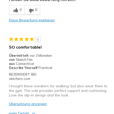
Stylish
0
0
Nachteile
Diese Bewertung markieren
Poor Quality
Wear Out Quickly
5
Geeignete Verwendung
SO comfortable!
Casual Wear
Übermittelt
vor 3 Monaten
von
Sketch Fan
Sizing
Feels full size too big
aus
Connecticut
Describe Yourself
Practical
View On Shoes
I'm Into Shoes
REZENSIERT BEI
skechers.com
I bought these sneakers for walking, but also wear them to
the gym. The sole provides perfect support and cushioning.
Love the slip-in design and the look.
Übersetzung anzeigen
mehr Details