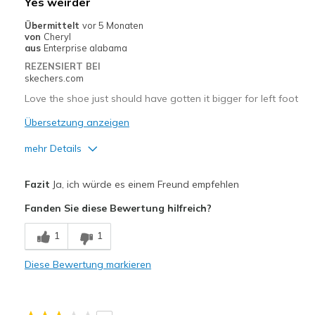
Yes weirder
Width
Feels true to width
Übermittelt
vor 5 Monaten
Sizing
Feels true to size
von
Cheryl
aus
Enterprise alabama
View On Shoes
Shoes are for Wearing
REZENSIERT BEI
skechers.com
Love the shoe just should have gotten it bigger for left foot
Übersetzung anzeigen
mehr Details
Vorteile
Fazit
Ja, ich würde es einem Freund empfehlen
Attractive Design
Fanden Sie diese Bewertung hilfreich?
Breathe Well
1
1
Comfortable
Diese Bewertung markieren
Durable
Stylish