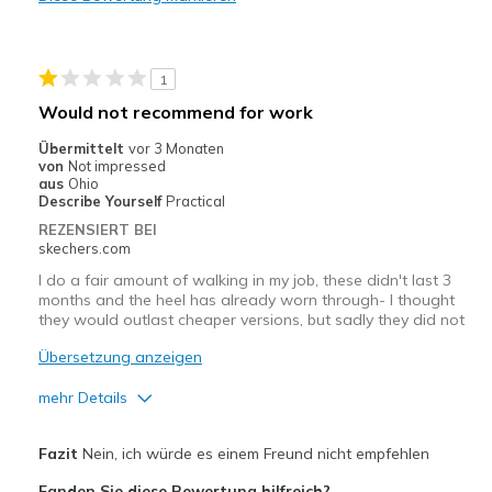
Durable
Stylish
1
Geeignete Verwendung
Would not recommend for work
Casual Wear
Übermittelt
vor 3 Monaten
von
Not impressed
Width
Feels true to width
aus
Ohio
Describe Yourself
Practical
Sizing
Feels true to size
REZENSIERT BEI
View On Shoes
Shoes are for Wearing
skechers.com
I do a fair amount of walking in my job, these didn't last 3
months and the heel has already worn through- I thought
they would outlast cheaper versions, but sadly they did not
Übersetzung anzeigen
mehr Details
Vorteile
Fazit
Nein, ich würde es einem Freund nicht empfehlen
Attractive Design
Fanden Sie diese Bewertung hilfreich?