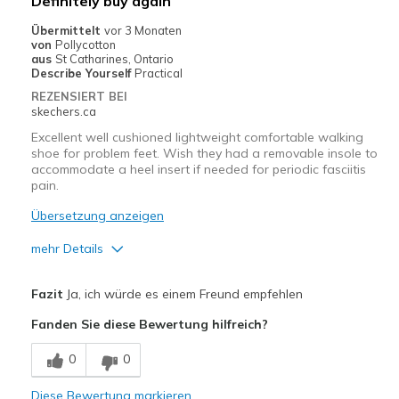
Definitely buy again
Casual Wear
Übermittelt
vor 3 Monaten
von
Pollycotton
Travel
aus
St Catharines, Ontario
Describe Yourself
Practical
Width
Feels true to width
REZENSIERT BEI
skechers.ca
Sizing
Feels true to size
View On Shoes
Shoes are for Wearing
Excellent well cushioned lightweight comfortable walking
shoe for problem feet. Wish they had a removable insole to
accommodate a heel insert if needed for periodic fasciitis
pain.
Übersetzung anzeigen
mehr Details
Vorteile
Fazit
Ja, ich würde es einem Freund empfehlen
Attractive Design
Fanden Sie diese Bewertung hilfreich?
Breathe Well
0
0
Comfortable
Diese Bewertung markieren