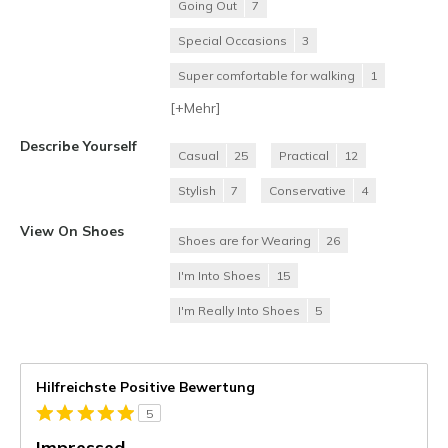
Going Out
7
Special Occasions
3
Super comfortable for walking
1
[+
Mehr
]
Describe Yourself
Casual
25
Practical
12
Stylish
7
Conservative
4
View On Shoes
Shoes are for Wearing
26
I'm Into Shoes
15
I'm Really Into Shoes
5
Hilfreichste Positive Bewertung
5
Impressed