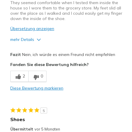
They seemed comfortable when I tested them inside the
house so I wore them to the grocery store. My feet slid all
over the place as I walked and I could easily get my finger
down the inside of the shoe.
Übersetzung anzeigen
mehr Details
Vorteile
Fazit
Nein, ich würde es einem Freund nicht empfehlen
Attractive Design
Fanden Sie diese Bewertung hilfreich?
Stylish
2
0
Nachteile
Diese Bewertung markieren
Much larger than normal Skechers shoe
Width
Feels too wide
5
Sizing
Feels full size too big
Shoes
View On Shoes
I'm Into Shoes
Übermittelt
vor 5 Monaten