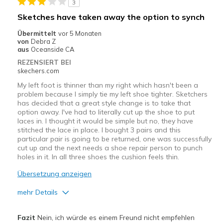
3
Nachteile
Sketches have taken away the option to synch
Need Break In
Übermittelt
vor 5 Monaten
von
Debra Z
Geeignete Verwendung
aus
Oceanside CA
REZENSIERT BEI
Going Out
skechers.com
Width
My left foot is thinner than my right which hasn't been a
Feels too narrow
problem because I simply tie my left shoe tighter. Sketchers
Sizing
Feels half size too small
has decided that a great style change is to take that
View On Shoes
I'm Really Into Shoes
option away. I've had to literally cut up the shoe to put
laces in. I thought it would be simple but no, they have
stitched the lace in place. I bought 3 pairs and this
particular pair is going to be returned, one was successfully
cut up and the next needs a shoe repair person to punch
holes in it. In all three shoes the cushion feels thin.
Übersetzung anzeigen
mehr Details
Nachteile
Fazit
Nein, ich würde es einem Freund nicht empfehlen