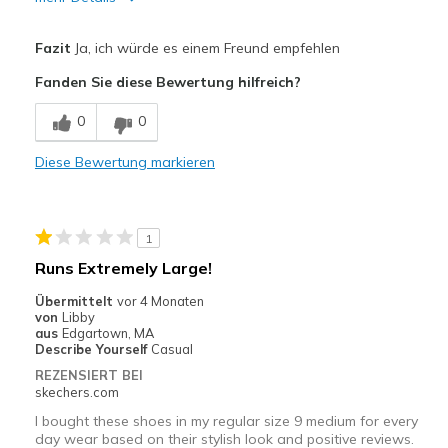
Vorteile
Fazit
Ja, ich würde es einem Freund empfehlen
Attractive Design
Fanden Sie diese Bewertung hilfreich?
Breathe Well
0
0
Comfortable
Diese Bewertung markieren
Good support
Geeignete Verwendung
1
Casual Wear
Runs Extremely Large!
Travel
Übermittelt
vor 4 Monaten
von
Libby
Width
Feels true to width
aus
Edgartown, MA
Describe Yourself
Casual
Sizing
Feels true to size
REZENSIERT BEI
View On Shoes
I'm Into Shoes
skechers.com
I bought these shoes in my regular size 9 medium for every
day wear based on their stylish look and positive reviews.