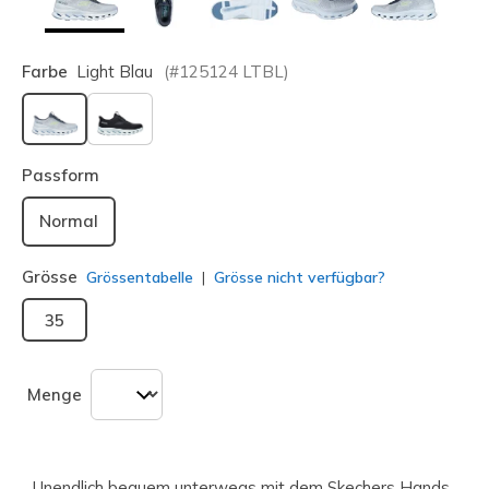
Farbe
Light Blau
(#
125124
LTBL
)
ausgewählt
Passform
Normal
Grösse
Grössentabelle
Grösse nicht verfügbar?
35
Menge
Unendlich bequem unterwegs mit dem Skechers Hands