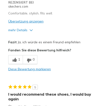
REZENSIERT BEI
skechers.com
Comfortable, stylish, fits well.
Übersetzung anzeigen
mehr Details
Vorteile
Fazit
Ja, ich würde es einem Freund empfehlen
Comfortable
Fanden Sie diese Bewertung hilfreich?
Stylish
1
0
Geeignete Verwendung
Diese Bewertung markieren
Casual Wear
Going Out
5
Travel
I would recommend these shoes, I would buy
again
Width
Feels true to width