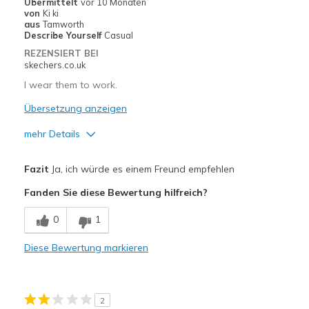
Sizing
Feels true to size
Übermittelt
vor 10 Monaten
von
Ki ki
View On Shoes
I'm Into Shoes
aus
Tamworth
Describe Yourself
Casual
REZENSIERT BEI
skechers.co.uk
I wear them to work.
Übersetzung anzeigen
mehr Details
Vorteile
Fazit
Ja, ich würde es einem Freund empfehlen
Attractive Design
Fanden Sie diese Bewertung hilfreich?
Breathe Well
0
1
Comfortable
Diese Bewertung markieren
Durable
Width
Feels true to width
2
Sizing
Feels true to size