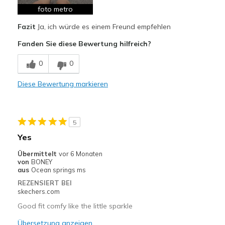
Se tâche facilement
foto metro
Fazit
Ja, ich würde es einem Freund empfehlen
Geeignete Verwendung
Fanden Sie diese Bewertung hilfreich?
Pour faire du sport
0
0
Taille
Bonne taille
Largeur
Bonne largeur
Diese Bewertung markieren
Opinion sur
Je suis vraiment dans les
Chaussures
chaussures
5
Yes
Übermittelt
vor 6 Monaten
von
BONEY
aus
Ocean springs ms
REZENSIERT BEI
skechers.com
Good fit comfy like the little sparkle
Übersetzung anzeigen