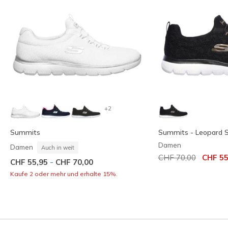
+2
Summits
Summits - Leopard 
Damen
Damen
Auch in weit
Reduziert von
auf
CHF 70,00
CHF 55
-
CHF 55,95
CHF 70,00
Kaufe 2 oder mehr und erhalte 15%.