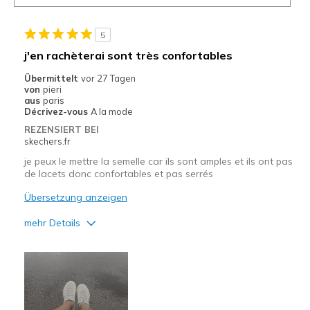
5
j'en rachèterai sont très confortables
Übermittelt
vor 27 Tagen
von
pieri
aus
paris
Décrivez-vous
A la mode
REZENSIERT BEI
skechers.fr
je peux le mettre la semelle car ils sont amples et ils ont pas
de lacets donc confortables et pas serrés
Übersetzung anzeigen
mehr Details
Vorteile
Correspond bien à la photo
Nachteile