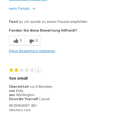
mehr Details
Vorteile
Fazit
Ja, ich würde es einem Freund empfehlen
Attractive Design
Fanden Sie diese Bewertung hilfreich?
Comfortable
0
0
Stylish
Diese Bewertung markieren
Geeignete Verwendung
Casual Wear
2
Width
Feels true to width
too small
Sizing
Feels true to size
Übermittelt
vor 6 Monaten
View On Shoes
Shoes are for Wearing
von
Kelly
aus
Washington
Describe Yourself
Casual
REZENSIERT BEI
skechers.com