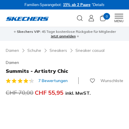
Familien-Sparangebot:
15% ab 2 Paare
*Details
0
Men
MENU
⭐
Skechers VIP:
45 Tage kostenlose Rückgabe für Mitglieder
Bac
Jetzt anmelden
⭐
Damen
Schuhe
Sneakers
Sneaker casual
Damen
Summits - Artistry Chic
Wunschliste
7 Bewertungen
5 von 5 Kundenbewertungen
Reduziert von
CHF 70,00
auf
CHF 55,95
inkl. MwST.