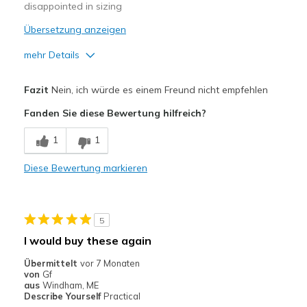
disappointed in sizing
Übersetzung anzeigen
mehr Details
Vorteile
Fazit
Nein, ich würde es einem Freund nicht empfehlen
Attractive Design
Fanden Sie diese Bewertung hilfreich?
Sizing
Feels full size too small
1
1
View On Shoes
I'm Into Shoes
Diese Bewertung markieren
5
I would buy these again
Übermittelt
vor 7 Monaten
von
Gf
aus
Windham, ME
Describe Yourself
Practical