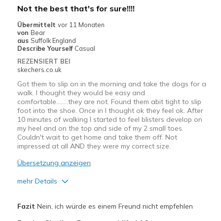
Not the best that's for sure!!!!
View On Shoes
Shoes are for Wearing
Übermittelt
vor 11 Monaten
von
Bear
aus
Suffolk England
Describe Yourself
Casual
REZENSIERT BEI
skechers.co.uk
Got them to slip on in the morning and take the dogs for a
walk. I thought they would be easy and
comfortable……..they are not. Found them abit tight to slip
foot into the shoe. Once in I thought ok they feel ok. After
10 minutes of walking I started to feel blisters develop on
my heel and on the top and side of my 2 small toes.
Couldn't wait to get home and take them off. Not
impressed at all AND they were my correct size.
Übersetzung anzeigen
mehr Details
Vorteile
Fazit
Nein, ich würde es einem Freund nicht empfehlen
Looked comfortable