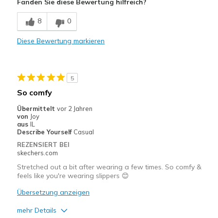
Fanden Sie diese Bewertung hilfreich?
Nachteile
8
0
Bottom of my foot. This all after just 10 minute
Diese Bewertung markieren
Need Break In
Of walking.
5
On the heels of and left small toes top and
So comfy
Poor Cushioning
Übermittelt
vor 2 Jahren
von
Joy
Tight around the slip in and developed blisters
aus
IL
Describe Yourself
Casual
Geeignete Verwendung
REZENSIERT BEI
skechers.com
Casual Wear
Stretched out a bit after wearing a few times. So comfy &
feels like you're wearing slippers 😊
Width
Feels too narrow
Sizing
Feels full size too small
Übersetzung anzeigen
View On Shoes
Shoes are for Wearing
mehr Details