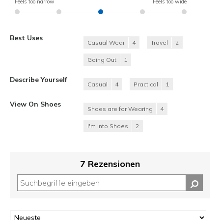
Feels too narrow
Feels too wide
Best Uses
Casual Wear
4
Travel
2
Going Out
1
Describe Yourself
Casual
4
Practical
1
View On Shoes
Shoes are for Wearing
4
I'm Into Shoes
2
7 Rezensionen