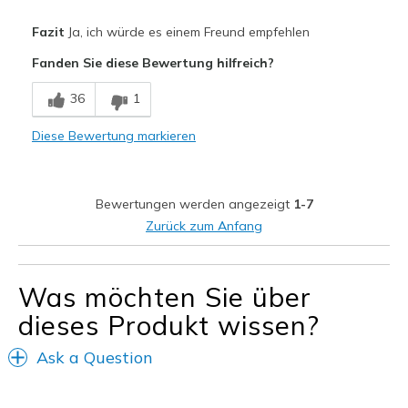
Vorteile
Fazit
Ja, ich würde es einem Freund empfehlen
Attractive Design
Fanden Sie diese Bewertung hilfreich?
Breathe Well
36
1
Comfortable
Diese Bewertung markieren
Stylish
Geeignete Verwendung
Bewertungen werden angezeigt
1-7
Casual Wear
Zurück zum Anfang
Travel
Was möchten Sie über
Width
Feels true to width
Sizing
Feels true to size
dieses Produkt wissen?
View On Shoes
Shoes are for Wearing
Ask a Question