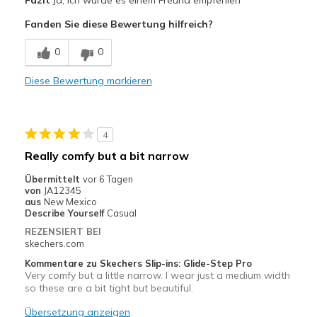
Fazit
Ja, ich würde es einem Freund empfehlen
View On Shoes
Shoes are for Wearing
Attractive Design
Fanden Sie diese Bewertung hilfreich?
Comfortable
0
0
Stylish
Diese Bewertung markieren
Geeignete Verwendung
Casual Wear
4
Width
Feels true to width
Really comfy but a bit narrow
Sizing
Feels true to size
Übermittelt
vor 6 Tagen
View On Shoes
I'm Into Shoes
von
JA12345
aus
New Mexico
Describe Yourself
Casual
REZENSIERT BEI
skechers.com
Kommentare zu Skechers Slip-ins: Glide-Step Pro
Very comfy but a little narrow. I wear just a medium width
so these are a bit tight but beautiful.
Übersetzung anzeigen