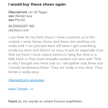
Geeignete Verwendung
I would buy these shoes again
Casual Wear
Übermittelt
vor 26 Tagen
von
Worker bee
Going Out
aus
Phx,Az
REZENSIERT BEI
Travel
skechers.com
I use them for my farm shoes. I have Livestock so in the
Width
Feels true to width
summer I wear tennis shoes and these are working out
Sizing
Feels true to size
really well. I can just kick them off when I get something
View On Shoes
I'm Into Shoes
inside my shoe and they're so easy to put on especially now
that my hand, I have carpal tunnel so tying the shoe is a
little hard so they have actually worked out very well. That
is why I bought two more pair so I altogether only three pair
I would recommend these. They are really a nice shoe. They
break in really easy.
Übersetzung anzeigen
mehr Details
Vorteile
Fazit
Ja, ich würde es einem Freund empfehlen
Breathe Well