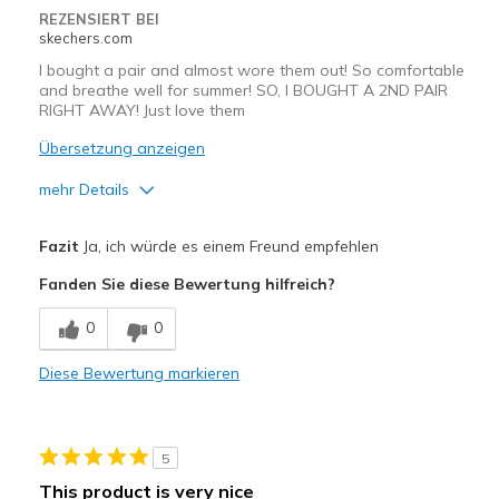
REZENSIERT BEI
skechers.com
I bought a pair and almost wore them out! So comfortable
and breathe well for summer! SO, I BOUGHT A 2ND PAIR
RIGHT AWAY! Just love them
Übersetzung anzeigen
mehr Details
Vorteile
Fazit
Ja, ich würde es einem Freund empfehlen
Attractive Design
Fanden Sie diese Bewertung hilfreich?
Breathe Well
0
0
Comfortable
Diese Bewertung markieren
Durable
Stylish
5
Geeignete Verwendung
This product is very nice