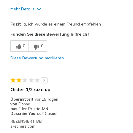
mehr Details
Vorteile
Fazit
Ja, ich würde es einem Freund empfehlen
Attractive Design
Fanden Sie diese Bewertung hilfreich?
Breathe Well
0
0
Comfortable
Diese Bewertung markieren
Durable
Stylish
2
Nachteile
Order 1/2 size up
Narrow
Übermittelt
vor 15 Tagen
von
Elonna
Geeignete Verwendung
aus
Eden Prairie, MN
Describe Yourself
Casual
Casual Wear
REZENSIERT BEI
skechers.com
Going Out