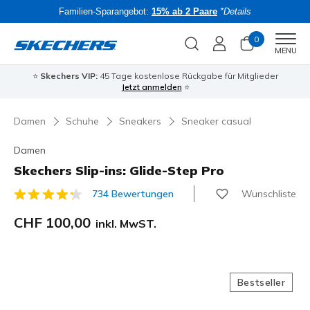
Familien-Sparangebot:
15% ab 2 Paare
*Details
0
Men
MENU
⭐
Skechers VIP:
45 Tage kostenlose Rückgabe für Mitglieder
Bac
Jetzt anmelden
⭐
Damen
Schuhe
Sneakers
Sneaker casual
Damen
Skechers Slip-ins: Glide-Step Pro
Wunschliste
734 Bewertungen
3.1 von 5 Kundenbewertungen
CHF 100,00
inkl. MwST.
Bestseller