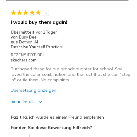
5
I would buy them again!
Übermittelt
vor 2 Tagen
von
Busy Bee
aus
Dothan, Al
Describe Yourself
Practical
REZENSIERT BEI
skechers.com
Purchased these for our granddaughter for school. She
loved the color combination and the fact that she can "step
in" or tie them. No complaints.
Übersetzung anzeigen
mehr Details
Vorteile
Fazit
Ja, ich würde es einem Freund empfehlen
Attractive Design
Fanden Sie diese Bewertung hilfreich?
Breathe Well