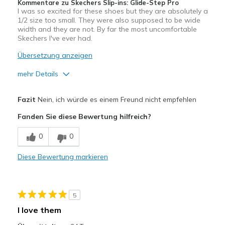
Kommentare zu Skechers Slip-ins: Glide-Step Pro
I was so excited for these shoes but they are absolutely a
Travel
1/2 size too small. They were also supposed to be wide
width and they are not. By far the most uncomfortable
Width
Feels too narrow
Skechers I've ever had.
Sizing
Feels true to size
Übersetzung anzeigen
mehr Details
Vorteile
Fazit
Nein, ich würde es einem Freund nicht empfehlen
Attractive Design
Fanden Sie diese Bewertung hilfreich?
Durable
0
0
Stylish
Diese Bewertung markieren
Geeignete Verwendung
Casual Wear
5
Width
Feels too narrow
I love them
Sizing
Feels half size too small