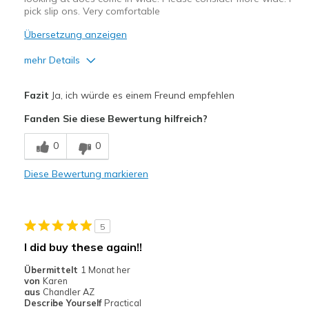
pick slip ons. Very comfortable
Übersetzung anzeigen
mehr Details
Vorteile
Fazit
Ja, ich würde es einem Freund empfehlen
Attractive Design
Fanden Sie diese Bewertung hilfreich?
Comfortable
0
0
Stylish
Diese Bewertung markieren
Geeignete Verwendung
Casual Wear
5
Travel
I did buy these again!!
Width
Feels true to width
Übermittelt
1 Monat her
von
Karen
Sizing
Feels true to size
aus
Chandler AZ
View On Shoes
Shoes are for Wearing
Describe Yourself
Practical