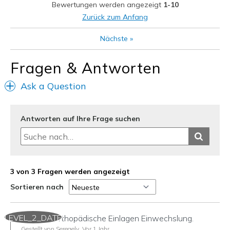
View On Shoes
I'm Into Shoes
Bewertungen werden angezeigt
1-10
Zurück zum Anfang
Nächste
»
Fragen & Antworten
Ask a Question
Antworten auf Ihre Frage suchen
3 von 3 Fragen werden angezeigt
Sortieren nach
LEVEL_2_DATE
Kann ich orthopädische Einlagen Einwechslung.
Gestellt von Seregely
Vor 1 Jahr