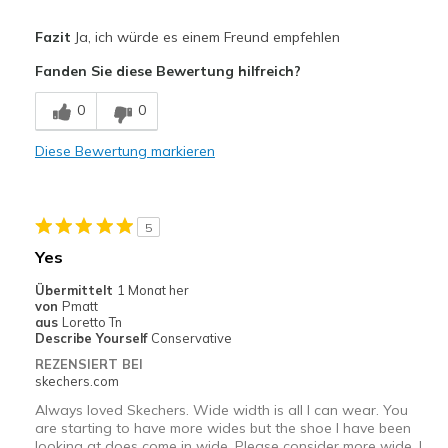
Vorteile
Fazit
Ja, ich würde es einem Freund empfehlen
Attractive Design
Fanden Sie diese Bewertung hilfreich?
Stylish
0
0
Nachteile
Diese Bewertung markieren
Need Break In
Geeignete Verwendung
5
Special Occasions
Yes
Width
Feels too narrow
Übermittelt
1 Monat her
Sizing
Feels half size too small
von
Pmatt
aus
Loretto Tn
View On Shoes
I'm Into Shoes
Describe Yourself
Conservative
REZENSIERT BEI
skechers.com
Always loved Skechers. Wide width is all I can wear. You
are starting to have more wides but the shoe I have been
looking at does come in wide. Please consider more wide. I