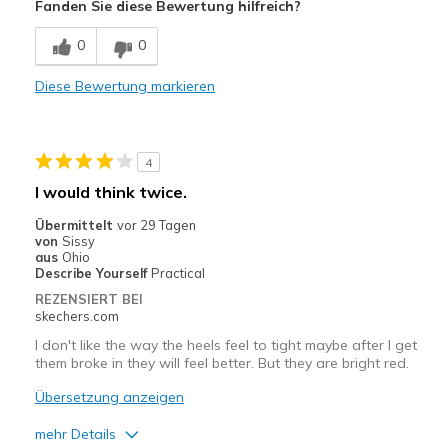
Fanden Sie diese Bewertung hilfreich?
Comfortable
0
0
Durable
Diese Bewertung markieren
Geeignete Verwendung
Casual Wear
4
I have Livestock so I use these for my around th
I would think twice.
Width
Feels true to width
Übermittelt
vor 29 Tagen
von
Sissy
Sizing
Feels true to size
aus
Ohio
View On Shoes
Shoes are for Wearing
Describe Yourself
Practical
REZENSIERT BEI
skechers.com
I don't like the way the heels feel to tight maybe after I get
them broke in they will feel better. But they are bright red.
Übersetzung anzeigen
mehr Details