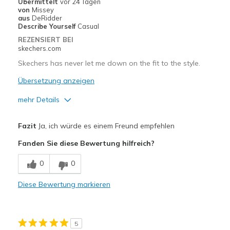
Übermittelt
vor 24 Tagen
View On Shoes
Shoes are for Wearing
von
Missey
aus
DeRidder
Describe Yourself
Casual
REZENSIERT BEI
skechers.com
Skechers has never let me down on the fit to the style.
Übersetzung anzeigen
mehr Details
Vorteile
Fazit
Ja, ich würde es einem Freund empfehlen
Attractive Design
Fanden Sie diese Bewertung hilfreich?
Breathe Well
0
0
Comfortable
Diese Bewertung markieren
Durable
Stylish
5