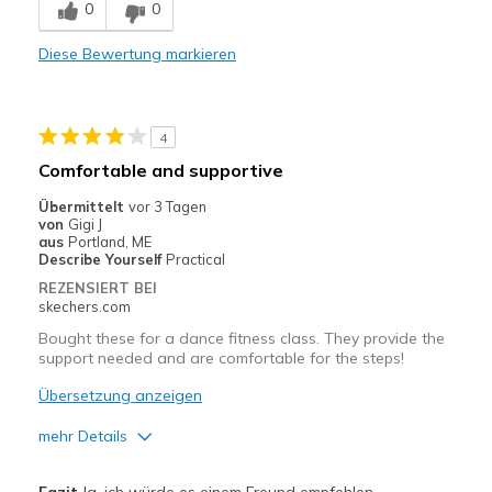
0
0
Comfortable
Diese Bewertung markieren
Durable
Stylish
4
Nachteile
Comfortable and supportive
Need Break In
Übermittelt
vor 3 Tagen
von
Gigi J
Geeignete Verwendung
aus
Portland, ME
Describe Yourself
Practical
Casual Wear
REZENSIERT BEI
skechers.com
Going Out
Bought these for a dance fitness class. They provide the
Special Occasions
support needed and are comfortable for the steps!
Übersetzung anzeigen
Travel
mehr Details
Width
Feels true to width
Sizing
Feels true to size
Vorteile