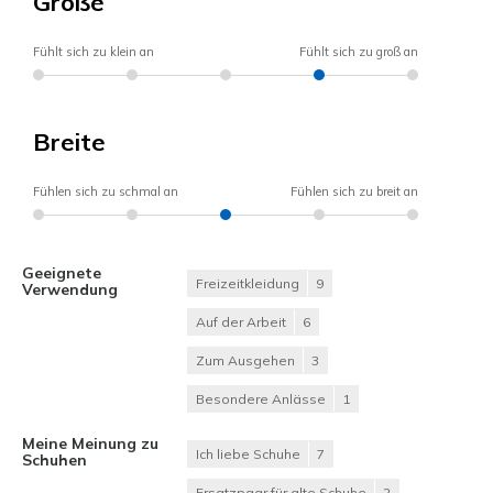
Größe
Fühlt sich zu klein an
Fühlt sich zu groß an
Breite
Fühlen sich zu schmal an
Fühlen sich zu breit an
Geeignete
Freizeitkleidung
9
Verwendung
Auf der Arbeit
6
Zum Ausgehen
3
Besondere Anlässe
1
Meine Meinung zu
Ich liebe Schuhe
7
Schuhen
Ersatzpaar für alte Schuhe
2