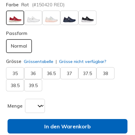
Farbe
Rot
(#
150420
RED
)
ausgewählt
Passform
Normal
Grösse
Grössentabelle
Grösse nicht verfügbar?
35
36
36.5
37
37.5
38
38.5
39.5
Menge
In den Warenkorb