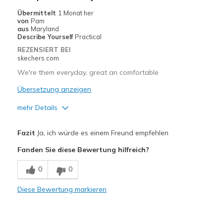
Casual Wear
Übermittelt
1 Monat her
von
Pam
Travel
aus
Maryland
Describe Yourself
Practical
Width
Feels true to width
REZENSIERT BEI
skechers.com
Sizing
Feels true to size
View On Shoes
Shoes are for Wearing
We're them everyday, great an comfortable
Übersetzung anzeigen
mehr Details
Vorteile
Fazit
Ja, ich würde es einem Freund empfehlen
Comfortable
Fanden Sie diese Bewertung hilfreich?
Geeignete Verwendung
0
0
Casual Wear
Diese Bewertung markieren
Width
Feels true to width
Sizing
Feels full size too big