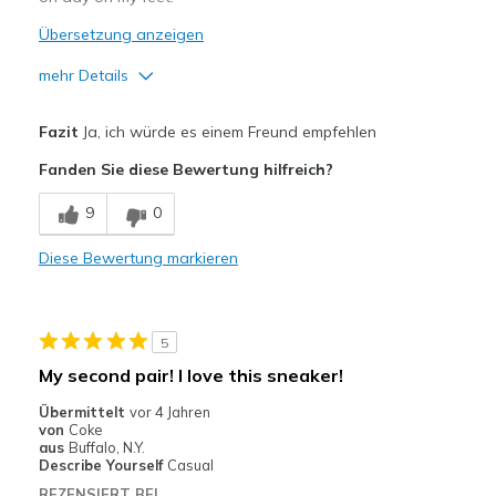
Übersetzung anzeigen
mehr Details
Vorteile
Fazit
Ja, ich würde es einem Freund empfehlen
Attractive Design
Fanden Sie diese Bewertung hilfreich?
Breathe Well
9
0
Comfortable
Diese Bewertung markieren
Durable
Stylish
5
Geeignete Verwendung
My second pair! I love this sneaker!
Casual Wear
Übermittelt
vor 4 Jahren
von
Coke
Going Out
aus
Buffalo, N.Y.
Describe Yourself
Casual
Travel
REZENSIERT BEI