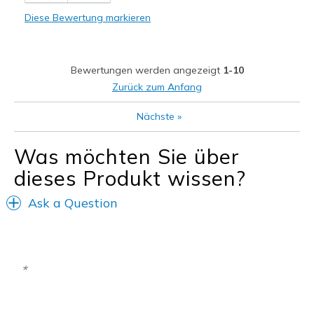
Comfortable
Diese Bewertung markieren
Durable
Stylish
Bewertungen werden angezeigt
1-10
Geeignete Verwendung
Zurück zum Anfang
Casual Wear
Nächste
»
Travel
Was möchten Sie über
Width
Feels true to width
dieses Produkt wissen?
Sizing
Feels true to size
View On Shoes
Shoes are for Wearing
Ask a Question