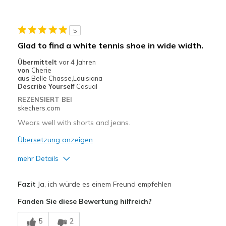
Geeignete Verwendung
5
Casual Wear
Glad to find a white tennis shoe in wide width.
Travel
Übermittelt
vor 4 Jahren
von
Cherie
Width
Feels true to width
aus
Belle Chasse,Louisiana
Describe Yourself
Casual
Sizing
Feels true to size
REZENSIERT BEI
View On Shoes
Shoes are for Wearing
skechers.com
Wears well with shorts and jeans.
Übersetzung anzeigen
mehr Details
Vorteile
Fazit
Ja, ich würde es einem Freund empfehlen
Attractive Design
Fanden Sie diese Bewertung hilfreich?
Breathe Well
5
2