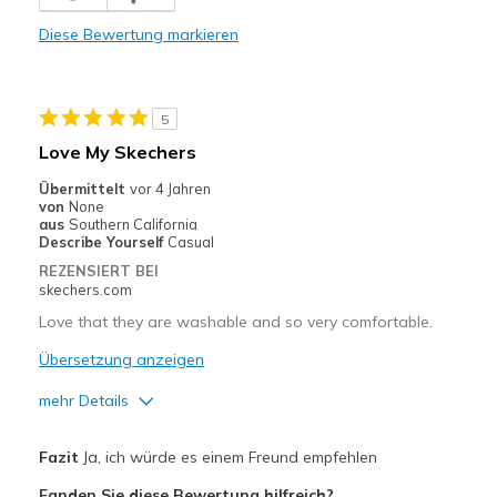
Comfortable
Diese Bewertung markieren
Durable
Stylish
5
Geeignete Verwendung
Love My Skechers
Casual Wear
Übermittelt
vor 4 Jahren
von
None
Travel
aus
Southern California
Describe Yourself
Casual
Width
Feels true to width
REZENSIERT BEI
skechers.com
Sizing
Feels true to size
View On Shoes
Shoes are for Wearing
Love that they are washable and so very comfortable.
Übersetzung anzeigen
mehr Details
Vorteile
Fazit
Ja, ich würde es einem Freund empfehlen
Attractive Design
Fanden Sie diese Bewertung hilfreich?