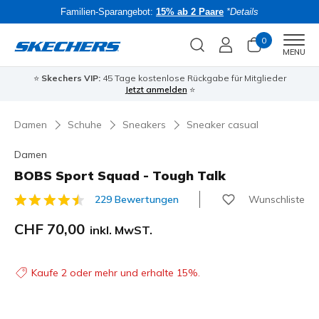
Familien-Sparangebot:
15% ab 2 Paare
*Details
0
Men
MENU
⭐
Skechers VIP:
45 Tage kostenlose Rückgabe für Mitglieder
Bac
Jetzt anmelden
⭐
Damen
Schuhe
Sneakers
Sneaker casual
Damen
BOBS Sport Squad - Tough Talk
Wunschliste
229 Bewertungen
5 von 5 Kundenbewertungen
CHF 70,00
inkl. MwST.
Kaufe 2 oder mehr und erhalte 15%.