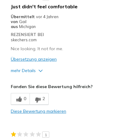
Travel
Just didn't feel comfortable
Width
Feels true to width
Übermittelt
vor 4 Jahren
von
Gail
Sizing
Feels true to size
aus
Michigan
View On Shoes
Shoes are for Wearing
REZENSIERT BEI
skechers.com
Nice looking. It not for me.
Übersetzung anzeigen
mehr Details
Width
Feels too narrow
Fanden Sie diese Bewertung hilfreich?
Sizing
Feels true to size
0
2
Diese Bewertung markieren
1