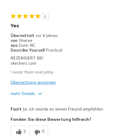
5
Yes
Übermittelt
vor 4 Jahren
von
Sheree
aus
Dunn, NC
Describe Yourself
Practical
REZENSIERT BEI
skechers.com
I wear them everyday.
Übersetzung anzeigen
mehr Details
Vorteile
Fazit
Ja, ich würde es einem Freund empfehlen
Attractive Design
Fanden Sie diese Bewertung hilfreich?
Breathe Well
2
0