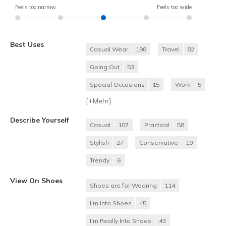
Feels too narrow
Feels too wide
Best Uses
Casual Wear
198
Travel
82
Going Out
53
Special Occasions
15
Work
5
[+
Mehr
]
Describe Yourself
Casual
107
Practical
58
Stylish
27
Conservative
19
Trendy
6
View On Shoes
Shoes are for Wearing
114
I'm Into Shoes
45
I'm Really Into Shoes
43