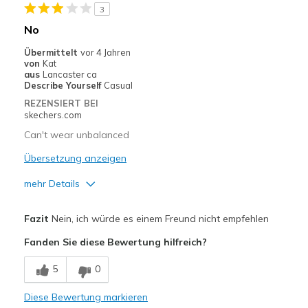
3
Geeignete Verwendung
No
Casual Wear
Übermittelt
vor 4 Jahren
von
Kat
Special Occasions
aus
Lancaster ca
Describe Yourself
Casual
Travel
REZENSIERT BEI
skechers.com
Width
Feels true to width
Can't wear unbalanced
Sizing
Feels true to size
View On Shoes
Übersetzung anzeigen
I'm Really Into Shoes
mehr Details
Vorteile
Fazit
Nein, ich würde es einem Freund nicht empfehlen
Breathe Well
Fanden Sie diese Bewertung hilfreich?
Nachteile
5
0
Can't walk in them they feel unsteady
Diese Bewertung markieren
Poor Cushioning