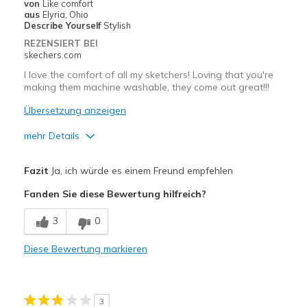
von
Like comfort
Width
Feels true to width
aus
Elyria, Ohio
Describe Yourself
Stylish
Sizing
Feels true to size
REZENSIERT BEI
View On Shoes
Shoes are for Wearing
skechers.com
I love the comfort of all my sketchers! Loving that you're
making them machine washable, they come out great!!!
Übersetzung anzeigen
mehr Details
Vorteile
Fazit
Ja, ich würde es einem Freund empfehlen
Breathe Well
Fanden Sie diese Bewertung hilfreich?
Comfortable
3
0
Stylish
Diese Bewertung markieren
Geeignete Verwendung
Casual Wear
3