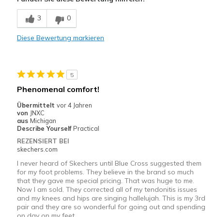
Breathe Well
3
0
Comfortable
Diese Bewertung markieren
Stylish
Width
Feels true to width
5
Sizing
Feels true to size
Phenomenal comfort!
View On Shoes
Shoes are for Wearing
Übermittelt
vor 4 Jahren
von
JNXC
aus
Michigan
Describe Yourself
Practical
REZENSIERT BEI
skechers.com
I never heard of Skechers until Blue Cross suggested them
for my foot problems. They believe in the brand so much
that they gave me special pricing. That was huge to me.
Now I am sold. They corrected all of my tendonitis issues
and my knees and hips are singing hallelujah. This is my 3rd
pair and they are so wonderful for going out and spending
on day on my feet.