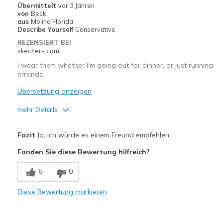
Übermittelt
vor 3 Jahren
von
Beck
aus
Molino Florida
Describe Yourself
Conservative
REZENSIERT BEI
skechers.com
I wear them whether I'm going out for dinner, or just running
errands.
Übersetzung anzeigen
mehr Details
Vorteile
Fazit
Ja, ich würde es einem Freund empfehlen
Breathe Well
Fanden Sie diese Bewertung hilfreich?
Comfortable
6
0
Durable
Diese Bewertung markieren
Nachteile
Shoe strings could be longer