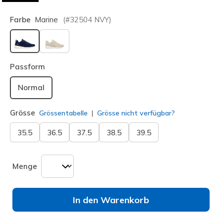
Farbe
Marine
(#
32504
NVY
)
ausgewählt
Passform
Normal
Grösse
Grössentabelle
Grösse nicht verfügbar?
35.5
36.5
37.5
38.5
39.5
Menge
In den Warenkorb