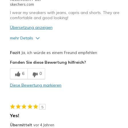
skechers.com
Width
Feels true to width
I wear my sneakers with jeans, capris and shorts. They are
Sizing
Feels true to size
comfortable and good looking!
View On Shoes
Shoes are for Wearing
Übersetzung anzeigen
mehr Details
Vorteile
Fazit
Ja, ich würde es einem Freund empfehlen
Attractive Design
Fanden Sie diese Bewertung hilfreich?
Comfortable
6
0
Durable
Diese Bewertung markieren
Stylish
Geeignete Verwendung
5
Casual Wear
Yes!
Travel
Übermittelt
vor 4 Jahren