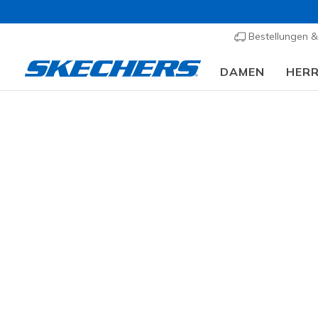
Bestellungen 
DAMEN
HER
⭐
Slip-ins
A