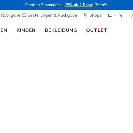
Familien-Sparangebot:
15% ab 2 Paare
*Details
& Rückgabe
Bestellungen & Rückgabe
Shops
Hilfe
REN
KINDER
BEKLEIDUNG
OUTLET
Skechers VIP:
45 Tage kostenlose Rückgabe für Mitglieder
Jetzt anmeld
rch Fit
Sandalen
Leinensc