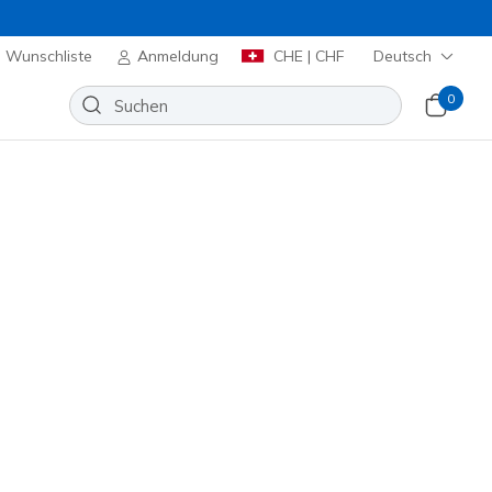
Wunschliste
Anmeldung
CHE | CHF
Deutsch
0
en
⭐
huhe
Sport