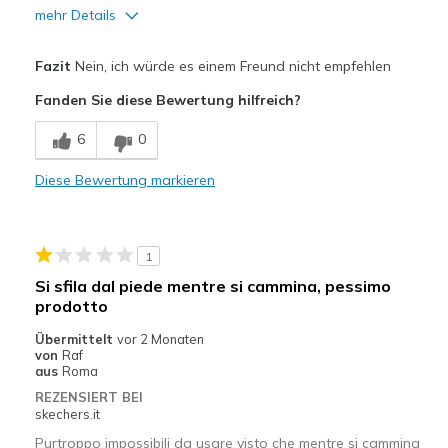
mehr Details
Vorteile
Fazit
Nein, ich würde es einem Freund nicht empfehlen
Comfortable
Fanden Sie diese Bewertung hilfreich?
Nachteile
6
0
That slip up and down at the back very hard to k
Diese Bewertung markieren
Geeignete Verwendung
Casual Wear
1
Width
Feels true to width
Si sfila dal piede mentre si cammina, pessimo
Sizing
Feels full size too big
prodotto
View On Shoes
Shoes are for Wearing
Übermittelt
vor 2 Monaten
von
Raf
aus
Roma
REZENSIERT BEI
skechers.it
Purtroppo impossibili da usare visto che mentre si cammina