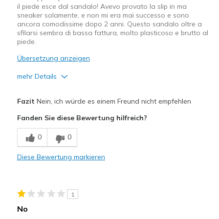
il piede esce dal sandalo! Avevo provato la slip in ma
sneaker solamente, e non mi era mai successo e sono
ancora comodissime dopo 2 anni. Questo sandalo oltre a
sfilarsi sembra di bassa fattura, molto plasticoso e brutto al
piede.
Übersetzung anzeigen
mehr Details
Vorteile
Fazit
Nein, ich würde es einem Freund nicht empfehlen
Leggero
Fanden Sie diese Bewertung hilfreich?
Nachteile
0
0
Bassa qualità
Diese Bewertung markieren
Bassa stabilità
Difficili da mettere e togliere
1
Si consumano rapidamente
No
Si sfilano camminando