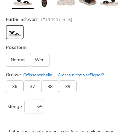
Farbe
Schwarz
(#
114417
BLK
)
ausgewählt
Passform
Normal
Weit
Grösse
Grössentabelle
Grösse nicht verfügbar?
36
37
38
39
Menge
Luftig-lässig unterwegs in der Skechers Hands Free