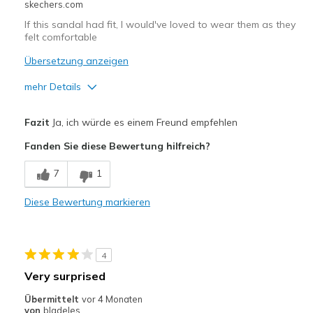
skechers.com
If this sandal had fit, I would've loved to wear them as they
felt comfortable
Übersetzung anzeigen
mehr Details
Vorteile
Fazit
Ja, ich würde es einem Freund empfehlen
Comfortable
Fanden Sie diese Bewertung hilfreich?
Geeignete Verwendung
7
1
Travel
Diese Bewertung markieren
Width
Feels true to width
Sizing
Feels full size too big
View On Shoes
Shoes are for Wearing
4
Very surprised
Übermittelt
vor 4 Monaten
von
bladeles