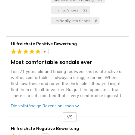
I'm Into Shoes
22
I'm Really Into Shoes
8
Hilfreichste Positive Bewertung
5
Most comfortable sandals ever
I am 71 years old and finding footwear that is attractive as
well as comfortable, is always a struggle for me. When I
first saw these and noted the thick sole, I thought I might
find them difficult to walk in. But just the opposite is true.
There is a soft foot bed that is very comfortable against t
...
Die vollständige Rezension lesen
VS
Gegen
Hilfreichste Negative Bewertung