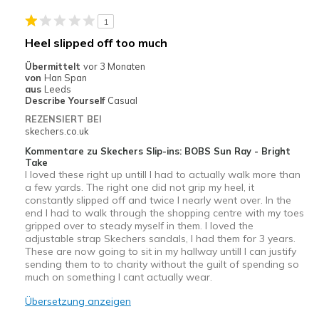
1
Travel
Heel slipped off too much
Width
Feels too wide
Übermittelt
vor 3 Monaten
Sizing
Feels full size too big
von
Han Span
aus
Leeds
Describe Yourself
Casual
REZENSIERT BEI
skechers.co.uk
Kommentare zu Skechers Slip-ins: BOBS Sun Ray - Bright
Take
I loved these right up untill I had to actually walk more than
a few yards. The right one did not grip my heel, it
constantly slipped off and twice I nearly went over. In the
end I had to walk through the shopping centre with my toes
gripped over to steady myself in them. I loved the
adjustable strap Skechers sandals, I had them for 3 years.
These are now going to sit in my hallway untill I can justify
sending them to to charity without the guilt of spending so
much on something I cant actually wear.
Übersetzung anzeigen