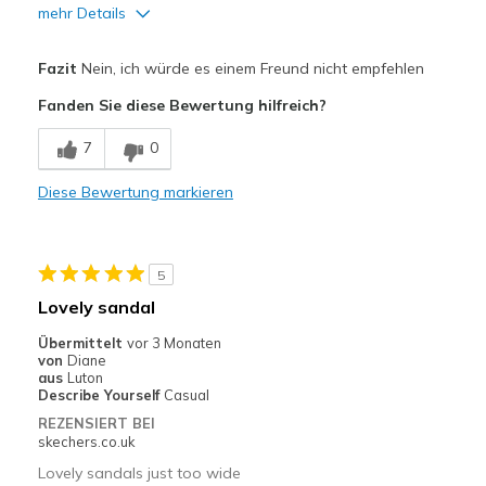
mehr Details
Vorteile
Fazit
Nein, ich würde es einem Freund nicht empfehlen
Attractive Design
Fanden Sie diese Bewertung hilfreich?
Stylish
7
0
Nachteile
Diese Bewertung markieren
Cant keep on my feet
Poor Cushioning
5
Geeignete Verwendung
Lovely sandal
Casual Wear
Übermittelt
vor 3 Monaten
von
Diane
Width
Feels true to width
aus
Luton
Describe Yourself
Casual
Sizing
Feels full size too big
REZENSIERT BEI
View On Shoes
Shoes are for Wearing
skechers.co.uk
Lovely sandals just too wide