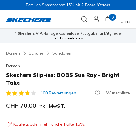
Familien-Sparangebot:
15% ab 2 Paare
*Details
0
Men
MENU
⭐
Skechers VIP:
45 Tage kostenlose Rückgabe für Mitglieder
Bac
Jetzt anmelden
⭐
Damen
Schuhe
Sandalen
Damen
Skechers Slip-ins: BOBS Sun Ray - Bright
Take
Wunschliste
100 Bewertungen
3.7 von 5 Kundenbewertungen
CHF 70,00
inkl. MwST.
Kaufe 2 oder mehr und erhalte 15%.