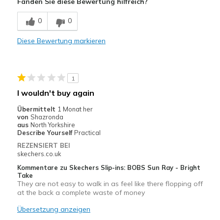
Fanden Sie diese Bewertung hilfreich?
Comfortable
0
0
Geeignete Verwendung
Diese Bewertung markieren
Casual Wear
Travel
1
Width
Feels true to width
I wouldn't buy again
Sizing
Feels half size too big
Übermittelt
1 Monat her
View On Shoes
I'm Into Shoes
von
Shazronda
aus
North Yorkshire
Describe Yourself
Practical
REZENSIERT BEI
skechers.co.uk
Kommentare zu Skechers Slip-ins: BOBS Sun Ray - Bright
Take
They are not easy to walk in as feel like there flopping off
at the back a complete waste of money
Übersetzung anzeigen