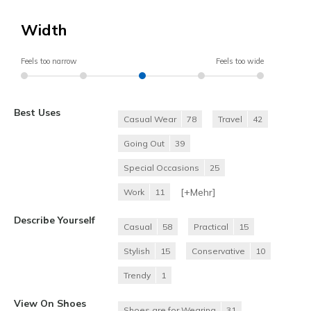
Width
Feels too narrow
Feels too wide
Best Uses
Casual Wear
78
Travel
42
Going Out
39
Special Occasions
25
[+
Mehr
]
Work
11
Describe Yourself
Casual
58
Practical
15
Stylish
15
Conservative
10
Trendy
1
View On Shoes
Shoes are for Wearing
31