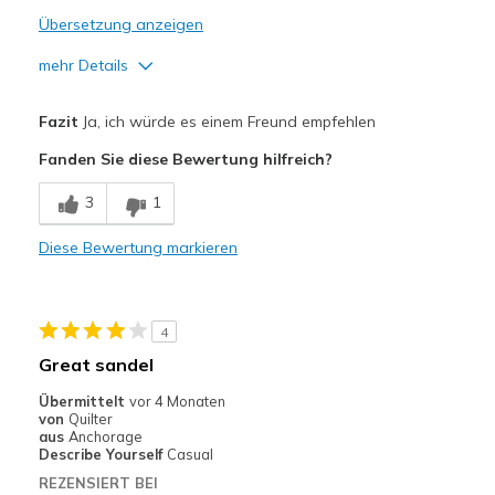
Übersetzung anzeigen
mehr Details
Vorteile
Fazit
Ja, ich würde es einem Freund empfehlen
Attractive Design
Fanden Sie diese Bewertung hilfreich?
Comfortable
3
1
Stylish
Diese Bewertung markieren
Geeignete Verwendung
Casual Wear
4
Special Occasions
Great sandel
Width
Feels too wide
Übermittelt
vor 4 Monaten
von
Quilter
Sizing
Feels half size too big
aus
Anchorage
Describe Yourself
Casual
REZENSIERT BEI