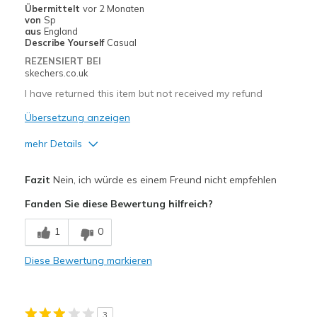
Übermittelt
vor 2 Monaten
von
Sp
Larghezza
Larghezza giusta
aus
England
Describe Yourself
Casual
Taglie
La taglia piena è troppo grande
REZENSIERT BEI
skechers.co.uk
I have returned this item but not received my refund
Übersetzung anzeigen
mehr Details
Vorteile
Fazit
Nein, ich würde es einem Freund nicht empfehlen
Comfortable
Fanden Sie diese Bewertung hilfreich?
Geeignete Verwendung
1
0
Casual Wear
Diese Bewertung markieren
Width
Feels too wide
Sizing
Feels full size too big
3