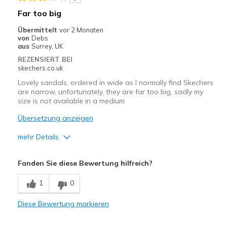
Far too big
Übermittelt
vor 2 Monaten
von
Debs
aus
Surrey, UK
REZENSIERT BEI
skechers.co.uk
Lovely sandals, ordered in wide as I normally find Skechers
are narrow, unfortunately, they are far too big, sadly my
size is not available in a medium
Übersetzung anzeigen
mehr Details
Vorteile
Fanden Sie diese Bewertung hilfreich?
Attractive Design
1
0
Comfortable
Diese Bewertung markieren
Geeignete Verwendung
Casual Wear