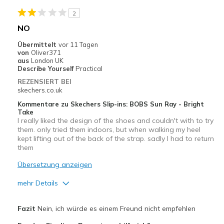
2
NO
Übermittelt
vor 11 Tagen
von
Oliver371
aus
London UK
Describe Yourself
Practical
REZENSIERT BEI
skechers.co.uk
Kommentare zu Skechers Slip-ins: BOBS Sun Ray - Bright
Take
I really liked the design of the shoes and couldn't with to try
them. only tried them indoors, but when walking my heel
kept lifting out of the back of the strap. sadly I had to return
them
Übersetzung anzeigen
mehr Details
Vorteile
Fazit
Nein, ich würde es einem Freund nicht empfehlen
Attractive Design