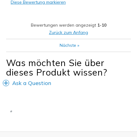
Diese Bewertung markieren
Geeignete Verwendung
Casual Wear
Bewertungen werden angezeigt
1-10
Width
Feels true to width
Zurück zum Anfang
Sizing
Feels half size too big
Nächste
»
View On Shoes
Shoes are for Wearing
Was möchten Sie über
dieses Produkt wissen?
Ask a Question