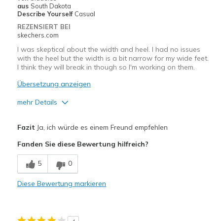
aus
South Dakota
Describe Yourself
Casual
REZENSIERT BEI
skechers.com
I was skeptical about the width and heel. I had no issues
with the heel but the width is a bit narrow for my wide feet.
I think they will break in though so I'm working on them.
Übersetzung anzeigen
mehr Details
Vorteile
Fazit
Ja, ich würde es einem Freund empfehlen
Attractive Design
Fanden Sie diese Bewertung hilfreich?
Breathe Well
5
0
Comfortable
Diese Bewertung markieren
Stylish
Nachteile