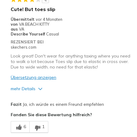
4
Need Break In
Cute! But toes slip
Geeignete Verwendung
Übermittelt
vor 4 Monaten
von
VA BEACH KITTY
Casual Wear
aus
VA
Describe Yourself
Casual
Going Out
REZENSIERT BEI
skechers.com
Special Occasions
Look great! Don't wear for anything taxing where you need
to walk a lot because Toes slip due to elastic in cross over.
Width
Feels too narrow
Due to wide width, no need for that elastic!
Sizing
Feels half size too small
Übersetzung anzeigen
View On Shoes
Shoes are for Wearing
mehr Details
Vorteile
Fazit
Ja, ich würde es einem Freund empfehlen
Attractive Design
Fanden Sie diese Bewertung hilfreich?
Breathe Well
6
1
Stylish