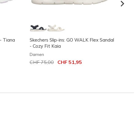
- Tiana
Skechers Slip-ins: GO WALK Flex Sandal
Skeche
- Cozy Fit Kaia
- Lilia
Damen
Dame
Reduziert von
CHF 75,00
auf
CHF 51,95
Reduz
CHF 7