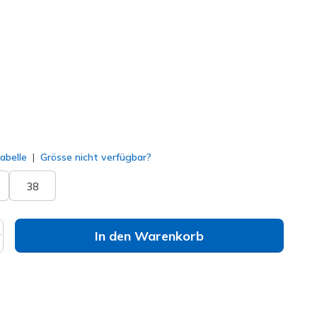
#
119463
NVY
)
lt
abelle
Grösse nicht verfügbar?
38
In den Warenkorb