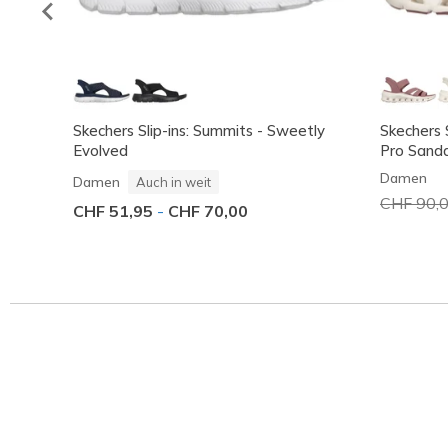
Skechers Slip-ins: Summits - Sweetly
Skechers S
Evolved
Pro Sanda
Damen
Damen
Auch in weit
Reduzier
CHF 90,
CHF 51,95
-
CHF 70,00