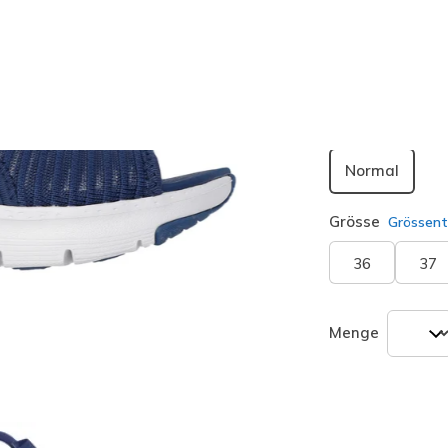
Farbe
Marine
(
ausgewäh
Passform
Normal
Grösse
Grössent
36
37
Menge