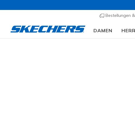
Bestellungen 
DAMEN
HER
⭐
Damen
Schuhe
Sandalen