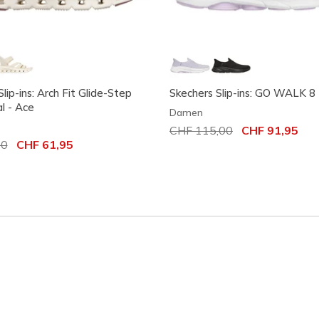
lip-ins: Arch Fit Glide-Step
Skechers Slip-ins: GO WALK 8 
l - Ace
Damen
Reduziert von
CHF 115,00
auf
CHF 91,95
t von
00
auf
CHF 61,95