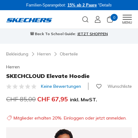
Familien-Sparangebot:
15% ab 2 Paare
*Details
0
Men
MENU
🎒 Back To School Guide:
JETZT SHOPPEN
Bekleidung
Herren
Oberteile
Herren
SKECHCLOUD Elevate Hoodie
Wunschliste
Keine Bewertungen
3.5 von 5 Kundenbewertungen
Reduziert von
CHF 85,00
auf
CHF 67,95
inkl. MwST.
Mitglieder erhalten 20%. Einloggen oder jetzt anmelden.