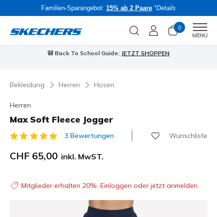
Familien-Sparangebot:
15% ab 2 Paare
*Details
0
Men
MENU
⭐
Skechers VIP:
45 Tage kostenlose Rückgabe für Mitglieder
B
Jetzt anmelden
⭐
Bekleidung
Herren
Hosen
Herren
Max Soft Fleece Jogger
Wunschliste
3 Bewertungen
3.8 von 5 Kundenbewertungen
CHF 65,00
inkl. MwST.
Mitglieder erhalten 20%. Einloggen oder jetzt anmelden.