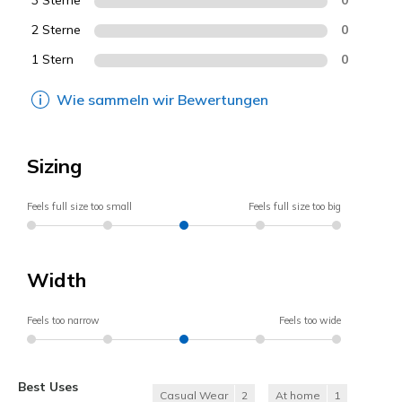
3 Sterne
2 Sterne
0
1 Stern
0
Wie sammeln wir Bewertungen
Sizing
Feels full size too small
Feels full size too big
Width
Feels too narrow
Feels too wide
Best Uses
Casual Wear
2
At home
1