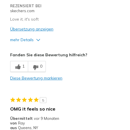
REZENSIERT BEI
skechers.com
Love it, it's soft
Übersetzung anzeigen
mehr Details
Vorteile
Fanden Sie diese Bewertung hilfreich?
Comfortable
1
0
Geeignete Verwendung
Diese Bewertung markieren
Casual Wear
Sizing
Feels true to size
5
OMG it feels so nice
Übermittelt
vor 9 Monaten
von
Ray
aus
Queens, NY