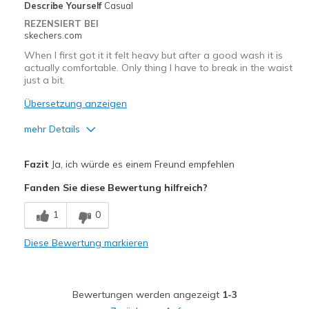
Describe Yourself
Casual
REZENSIERT BEI
skechers.com
When I first got it it felt heavy but after a good wash it is
actually comfortable. Only thing I have to break in the waist
just a bit.
Übersetzung anzeigen
mehr Details
Vorteile
Fazit
Ja, ich würde es einem Freund empfehlen
Attractive Design
Fanden Sie diese Bewertung hilfreich?
Comfortable
1
0
Geeignete Verwendung
Diese Bewertung markieren
at home
Width
Feels true to width
Bewertungen werden angezeigt
1-3
Sizing
Feels true to size