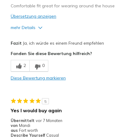
Comfortable fit great for wearing around the house
Übersetzung anzeigen
mehr Details
Vorteile
Fazit
Ja, ich würde es einem Freund empfehlen
Comfortable
Fanden Sie diese Bewertung hilfreich?
Stylish
2
0
Nachteile
Diese Bewertung markieren
Two rear pockets where one would be fine
Geeignete Verwendung
5
Casual Wear
Yes I would buy again
Sizing
Feels true to size
Übermittelt
vor 7 Monaten
von
Mandi
aus
Fort worth
Describe Yourself
Casual