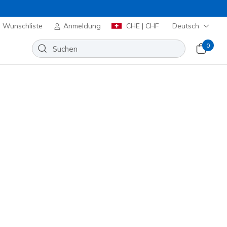
Wunschliste
Anmeldung
CHE | CHF
Deutsch
0
Short Sleeve Tee
Wunschliste
eine Bewertungen
enbewertungen
00
inkl. MwST.
alten 20%. Einloggen oder jetzt anmelden.