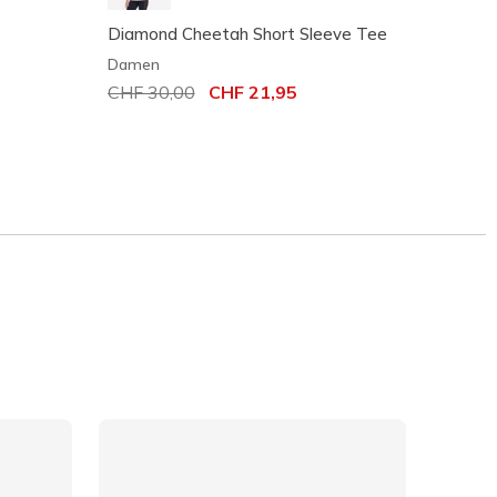
Diamond Cheetah Short Sleeve Tee
Vibran
Damen
Dame
Reduziert von
CHF 30,00
auf
CHF 21,95
Reduz
CHF 2