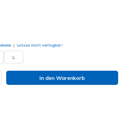
TP168
WHT
)
lt
abelle
Grösse nicht verfügbar?
L
In den Warenkorb