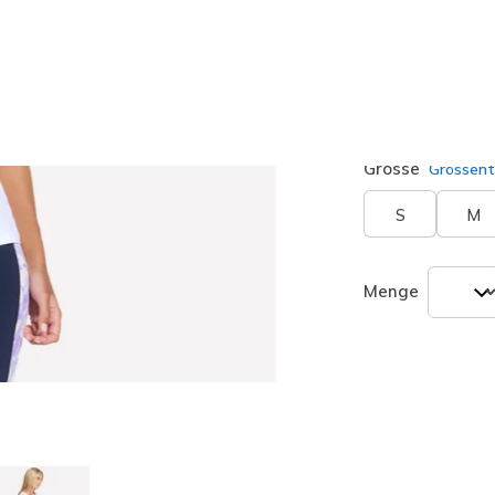
Farbe
Weiss
(#
ausgewäh
Grösse
Grössent
S
M
Menge