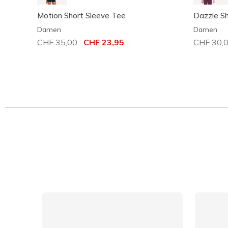
Motion Short Sleeve Tee
Dazzle Sh
Damen
Damen
Reduziert von
CHF 35,00
auf
CHF 23,95
Reduzier
CHF 30,