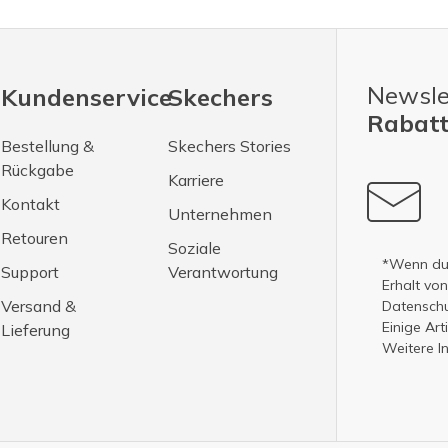
Newsle
Kundenservice
Skechers
Rabatt
Bestellung &
Skechers Stories
Rückgabe
Karriere
Kontakt
Unternehmen
Retouren
Soziale
*Wenn du 
Support
Verantwortung
Erhalt vo
Versand &
Datenschut
Einige Ar
Lieferung
Weitere I