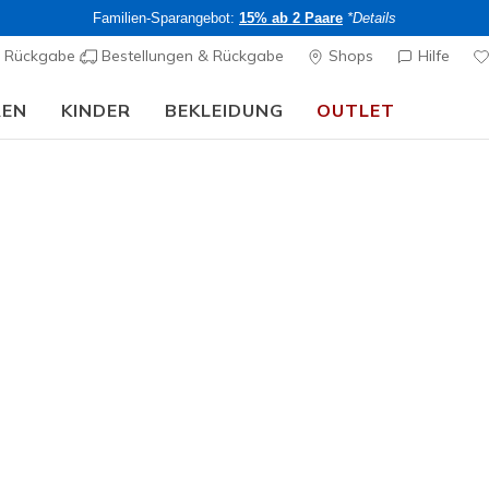
Familien-Sparangebot:
15% ab 2 Paare
*Details
& Rückgabe
Bestellungen & Rückgabe
Shops
Hilfe
REN
KINDER
BEKLEIDUNG
OUTLET
🎒 Back To School Guide:
JETZT SHOPPEN
Damen
Hibiscus 
K
4.2 von 5 Kund
CHF 45,
Mitglieder erh