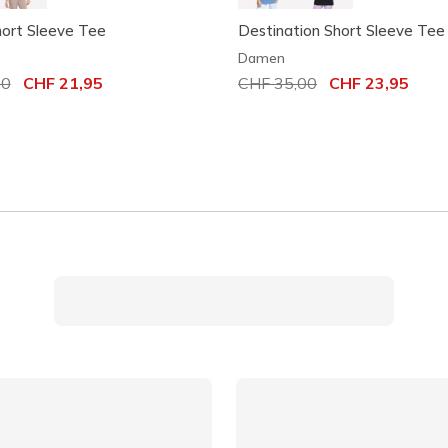
ort Sleeve Tee
Destination Short Sleeve Tee
Damen
t von
00
auf
CHF 21,95
Reduziert von
CHF 35,00
auf
CHF 23,95