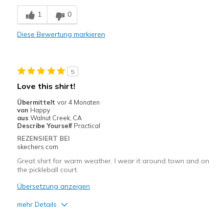
Comfortable
1
0
Geeignete Verwendung
Diese Bewertung markieren
Casual Wear
Sizing
Feels true to size
5
Love this shirt!
Übermittelt
vor 4 Monaten
von
Happy
aus
Walnut Creek, CA
Describe Yourself
Practical
REZENSIERT BEI
skechers.com
Great shirt for warm weather. I wear it around town and on
the pickleball court.
Übersetzung anzeigen
mehr Details