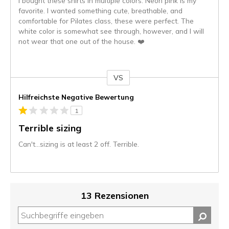
I bought these shirts in multiple colors. Neon pink is my
favorite. I wanted something cute, breathable, and
comfortable for Pilates class, these were perfect. The
white color is somewhat see through, however, and I will
not wear that one out of the house. ❤️
VS
Gegen
Hilfreichste Negative Bewertung
1
Terrible sizing
Can't…sizing is at least 2 off. Terrible.
13 Rezensionen