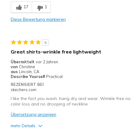
Comfortable
17
1
Durable
Diese Bewertung markieren
Stylish
Geeignete Verwendung
5
Casual Wear
Great shirts-wrinkle free lightweight
Going Out
Übermittelt
vor 2 Jahren
von
Christine
Travel
aus
Lincoln, CA
Describe Yourself
Practical
Width
Feels true to width
REZENSIERT BEI
skechers.com
Sizing
Feels true to size
I like the fact you wash, hang dry and wear. Wrinkle free no
color loss and no drooping of neckline
Übersetzung anzeigen
mehr Details