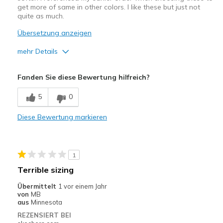
get more of same in other colors. I like these but just not
quite as much.
Übersetzung anzeigen
mehr Details
Vorteile
Fanden Sie diese Bewertung hilfreich?
Breathe Well
5
0
Comfortable
Diese Bewertung markieren
Durable
Geeignete Verwendung
1
Work out
Terrible sizing
Width
Feels true to width
Übermittelt
1 vor einem Jahr
Sizing
Feels true to size
von
MB
aus
Minnesota
REZENSIERT BEI