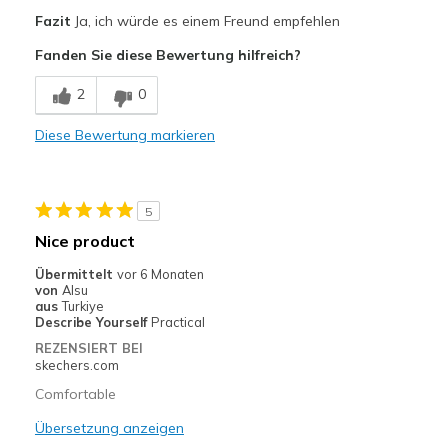
Vorteile
Fazit
Ja, ich würde es einem Freund empfehlen
Breathe Well
Fanden Sie diese Bewertung hilfreich?
Comfortable
2
0
Geeignete Verwendung
Diese Bewertung markieren
Casual Wear
Travel
5
Width
Feels true to width
Nice product
Sizing
Feels true to size
Übermittelt
vor 6 Monaten
von
Alsu
aus
Turkiye
Describe Yourself
Practical
REZENSIERT BEI
skechers.com
Comfortable
Übersetzung anzeigen