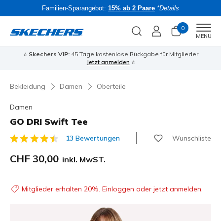
Familien-Sparangebot:
15% ab 2 Paare
*Details
0
Men
MENU
⭐
Skechers VIP:
45 Tage kostenlose Rückgabe für Mitglieder
Bac
Jetzt anmelden
⭐
Bekleidung
Damen
Oberteile
Damen
GO DRI Swift Tee
Wunschliste
13 Bewertungen
4.7 von 5 Kundenbewertungen
CHF 30,00
inkl. MwST.
Mitglieder erhalten 20%. Einloggen oder jetzt anmelden.