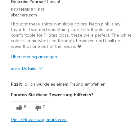
Describe Yourself
Casual
REZENSIERT BEI
skechers.com
I bought these shirts in multiple colors. Neon pink is my
favorite. I wanted something cute, breathable, and
comfortable for Pilates class, these were perfect. The white
color is somewhat see through, however, and I will not
wear that one out of the house. ❤️
Übersetzung anzeigen
mehr Details
Vorteile
Fazit
Ja, ich würde es einem Freund empfehlen
Breathe Well
Fanden Sie diese Bewertung hilfreich?
Comfortable
8
0
Pretty colors
Diese Bewertung markieren
Nachteile
The white is a bit see through