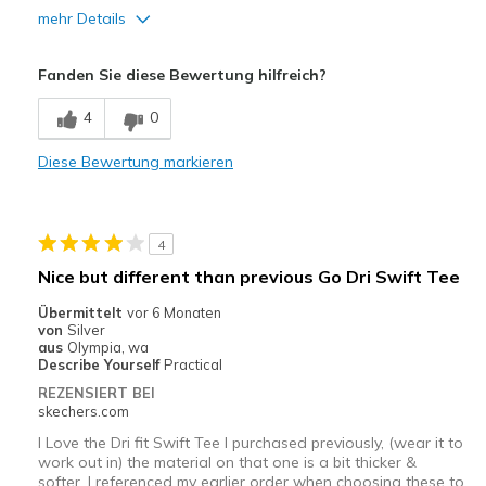
mehr Details
Vorteile
Fanden Sie diese Bewertung hilfreich?
Comfortable
4
0
Geeignete Verwendung
Diese Bewertung markieren
Casual Wear
Width
Feels true to width
Sizing
Feels true to size
4
Nice but different than previous Go Dri Swift Tee
Übermittelt
vor 6 Monaten
von
Silver
aus
Olympia, wa
Describe Yourself
Practical
REZENSIERT BEI
skechers.com
I Love the Dri fit Swift Tee I purchased previously, (wear it to
work out in) the material on that one is a bit thicker &
softer. I referenced my earlier order when choosing these to