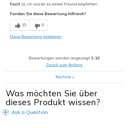
Vorteile
Fazit
Ja, ich würde es einem Freund empfehlen
Attractive Design
Fanden Sie diese Bewertung hilfreich?
Breathe Well
15
0
Comfortable
Diese Bewertung markieren
Durable
Stylish
Bewertungen werden angezeigt
1-10
Geeignete Verwendung
Zurück zum Anfang
Casual Wear
Nächste
»
Going Out
Was möchten Sie über
Special Occasions
dieses Produkt wissen?
Travel
Ask a Question
Width
Feels true to width
Sizing
Feels half size too big