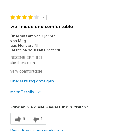
Travel
4
Width
Feels true to width
well made and comfortable
Sizing
Feels true to size
Übermittelt
vor 2 Jahren
von
Meg
aus
Flanders NJ
Describe Yourself
Practical
REZENSIERT BEI
skechers.com
very comfortable
Übersetzung anzeigen
mehr Details
Vorteile
Fanden Sie diese Bewertung hilfreich?
Breathe Well
6
1
Comfortable
Diese Bewertung markieren