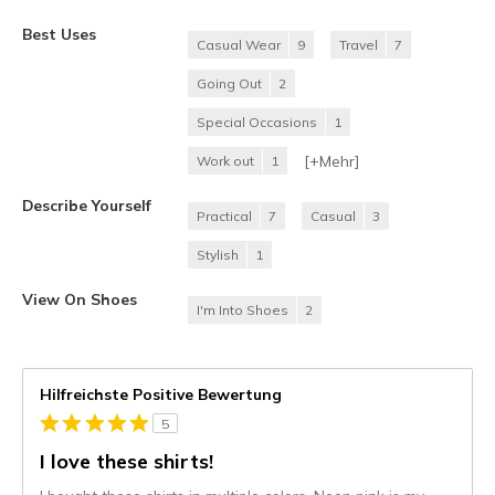
Best Uses
Casual Wear
9
Travel
7
Going Out
2
Special Occasions
1
[+
Mehr
]
Work out
1
Describe Yourself
Practical
7
Casual
3
Stylish
1
View On Shoes
I'm Into Shoes
2
Hilfreichste Positive Bewertung
5
I love these shirts!