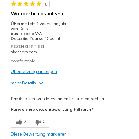
5
Geeignete Verwendung
Wonderful casual shirt
Casual Wear
Übermittelt
1 vor einem Jahr
von
Cats
Going to gym, working out, walking
aus
Tacoma WA
Describe Yourself
Casual
Travel
REZENSIERT BEI
skechers.com
Width
Feels true to width
comfortable
Sizing
Feels true to size
View On Shoes
Übersetzung anzeigen
I'm Into Shoes
mehr Details
Vorteile
Fazit
Ja, ich würde es einem Freund empfehlen
Breathe Well
Fanden Sie diese Bewertung hilfreich?
Comfortable
2
0
Geeignete Verwendung
Diese Bewertung markieren
Casual Wear