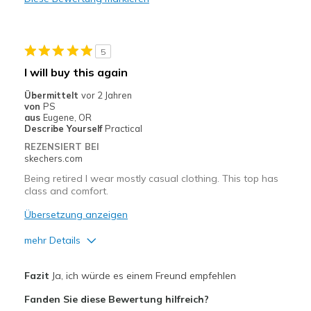
Geeignete Verwendung
Casual Wear
5
Travel
I will buy this again
Width
Feels true to width
Übermittelt
vor 2 Jahren
Sizing
Feels true to size
von
PS
aus
Eugene, OR
Describe Yourself
Practical
REZENSIERT BEI
skechers.com
Being retired I wear mostly casual clothing. This top has
class and comfort.
Übersetzung anzeigen
mehr Details
Vorteile
Fazit
Ja, ich würde es einem Freund empfehlen
Attractive Design
Fanden Sie diese Bewertung hilfreich?