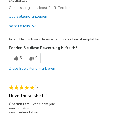
skechers.com
Can't…sizing is at least 2 off. Terrible.
Übersetzung anzeigen
mehr Details
Vorteile
Fazit
Nein, ich würde es einem Freund nicht empfehlen
Attractive Design
Fanden Sie diese Bewertung hilfreich?
Width
Feels too narrow
5
0
Sizing
Feels full size too small
Diese Bewertung markieren
5
I love these shirts!
Übermittelt
1 vor einem Jahr
von
DogMom
aus
Fredericksburg