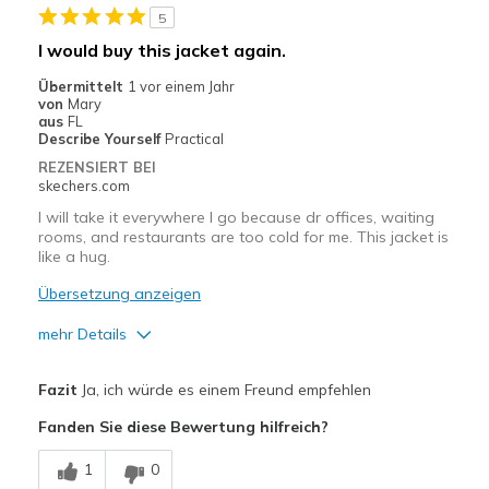
5
Width
Feels true to width
I would buy this jacket again.
Sizing
Feels true to size
Übermittelt
1 vor einem Jahr
von
Mary
aus
FL
Describe Yourself
Practical
REZENSIERT BEI
skechers.com
I will take it everywhere I go because dr offices, waiting
rooms, and restaurants are too cold for me. This jacket is
like a hug.
Übersetzung anzeigen
mehr Details
Vorteile
Fazit
Ja, ich würde es einem Freund empfehlen
Attractive Design
Fanden Sie diese Bewertung hilfreich?
Breathe Well
1
0