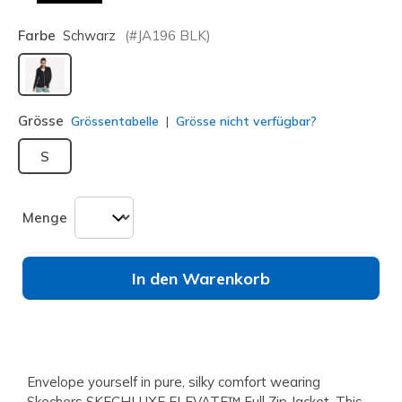
Farbe
Schwarz
(#
JA196
BLK
)
ausgewählt
Grösse
Grössentabelle
Grösse nicht verfügbar?
S
Menge
In den Warenkorb
Envelope yourself in pure, silky comfort wearing
Skechers SKECHLUXE ELEVATE™ Full Zip Jacket. This