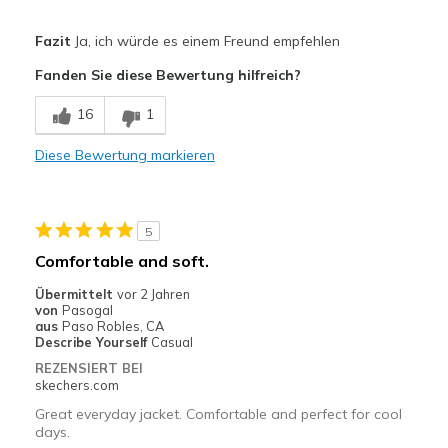
Vorteile
Fazit
Ja, ich würde es einem Freund empfehlen
Attractive Design
Fanden Sie diese Bewertung hilfreich?
Comfortable
16
1
Sizing
Feels true to size
Diese Bewertung markieren
5
Comfortable and soft.
Übermittelt
vor 2 Jahren
von
Pasogal
aus
Paso Robles, CA
Describe Yourself
Casual
REZENSIERT BEI
skechers.com
Great everyday jacket. Comfortable and perfect for cool
days.