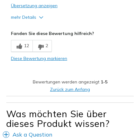
Übersetzung anzeigen
mehr Details
Vorteile
Fanden Sie diese Bewertung hilfreich?
Comfortable
12
2
Great lightweight jacket.
Diese Bewertung markieren
Stylish
Geeignete Verwendung
Bewertungen werden angezeigt
1-5
Casual Wear
Zurück zum Anfang
Travel
Sizing
Feels true to size
Was möchten Sie über
dieses Produkt wissen?
Ask a Question