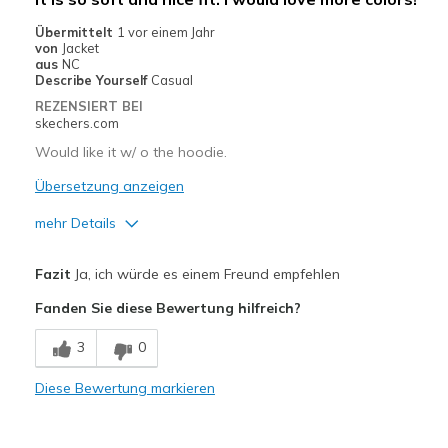
Übermittelt
1 vor einem Jahr
von
Jacket
aus
NC
Describe Yourself
Casual
REZENSIERT BEI
skechers.com
Would like it w/ o the hoodie.
Übersetzung anzeigen
mehr Details
Vorteile
Fazit
Ja, ich würde es einem Freund empfehlen
Attractive Design
Fanden Sie diese Bewertung hilfreich?
Comfortable
3
0
Stylish
Diese Bewertung markieren
Geeignete Verwendung
Casual Wear