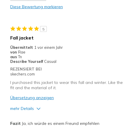
Comfortable
Diese Bewertung markieren
Stylish
lovely soft fabric
5
Geeignete Verwendung
Fall jacket
Casual Wear
Übermittelt
1 vor einem Jahr
von
Rae
Travel
aus
Tn
Describe Yourself
Casual
Width
Feels true to width
REZENSIERT BEI
skechers.com
Sizing
Feels true to size
I purchased this jacket to wear this fall and winter. Like the
fit and the material of it.
Übersetzung anzeigen
mehr Details
Vorteile
Fazit
Ja, ich würde es einem Freund empfehlen
Attractive Design