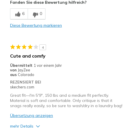
Fanden Sie diese Bewertung hilfreich?
Comfortable
6
0
Durable
Diese Bewertung markieren
Geeignete Verwendung
Casual Wear
4
Going Out
Cute and comfy
Travel
Übermittelt
1 vor einem Jahr
von
JayZee
Width
Feels true to width
aus
Colorado
Sizing
Feels true to size
REZENSIERT BEI
skechers.com
Great fit—I'm 5'9", 150 lbs and a medium fit perfectly.
Material is soft and comfortable. Only critique is that it
snags really easily, so be sure to wash/dry in a laundry bag!
Übersetzung anzeigen
mehr Details