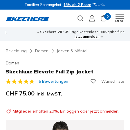
Familien-Sparangebot:
15% ab 2 Paare
*Details
0
Men
MENU
⭐
Skechers VIP:
45 Tage kostenlose Rückgabe für Mitglieder
Bac
Jetzt anmelden
⭐
Bekleidung
Damen
Jacken & Mäntel
Damen
Skechluxe Elevate Full Zip Jacket
Wunschliste
5 Bewertungen
3.7 von 5 Kundenbewertungen
CHF 75,00
inkl. MwST.
Mitglieder erhalten 20%. Einloggen oder jetzt anmelden.