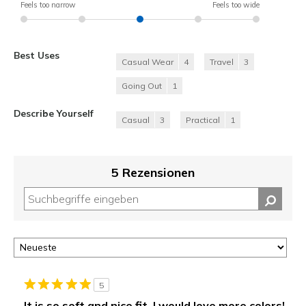
Feels too narrow
Feels too wide
Best Uses
Casual Wear
4
Travel
3
Going Out
1
Describe Yourself
Casual
3
Practical
1
5 Rezensionen
5
It is so soft and nice fit. I would love more colors!