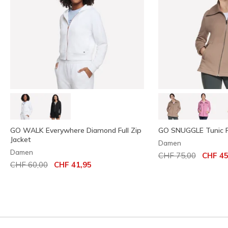
GO WALK Everywhere Diamond Full Zip
GO SNUGGLE Tunic Fu
Jacket
Damen
Damen
Reduziert von
auf
CHF 75,00
CHF 45
Reduziert von
auf
CHF 60,00
CHF 41,95