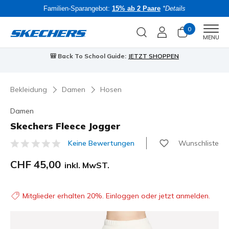
Familien-Sparangebot:
15% ab 2 Paare
*Details
0
Men
MENU
🎒 Back To School Guide:
JETZT SHOPPEN
Bekleidung
Damen
Hosen
Damen
Skechers Fleece Jogger
Wunschliste
Keine Bewertungen
5 von 5 Kundenbewertungen
CHF 45,00
inkl. MwST.
Mitglieder erhalten 20%. Einloggen oder jetzt anmelden.