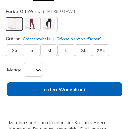
Farbe
Off Weiss
(#
PT369
OFWT
)
ausgewählt
Grösse
Grössentabelle
Grösse nicht verfügbar?
XS
S
M
L
XL
XXL
Menge
In den Warenkorb
Mit dem sportlichen Komfort der Skechers Fleece
Jogger wird Bewegung kinderleicht. Die Hose aus