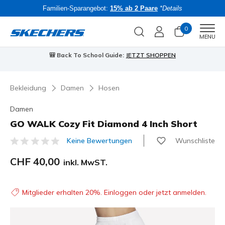
Familien-Sparangebot:
15% ab 2 Paare
*Details
0
Men
MENU
🎒 Back To School Guide:
JETZT SHOPPEN
Bekleidung
Damen
Hosen
Damen
GO WALK Cozy Fit Diamond 4 Inch Short
Wunschliste
Keine Bewertungen
3.7 von 5 Kundenbewertungen
CHF 40,00
inkl. MwST.
Mitglieder erhalten 20%. Einloggen oder jetzt anmelden.