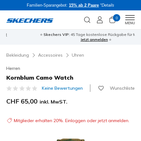
Familien-Sparangebot:
15% ab 2 Paare
*Details
0
Men
MENU
⭐
Skechers VIP:
45 Tage kostenlose Rückgabe für Mitglieder
Bac
Jetzt anmelden
⭐
…
Bekleidung
Accessoires
Uhren
Herren
Kornblum Camo Watch
Wunschliste
Keine Bewertungen
5 von 5 Kundenbewertungen
CHF 65,00
inkl. MwST.
Mitglieder erhalten 20%. Einloggen oder jetzt anmelden.